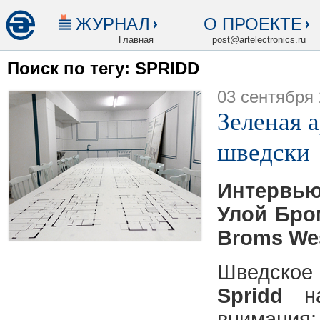
ЖУРНАЛ
О ПРОЕКТЕ
Главная
post@artelectronics.ru
Поиск по тегу: SPRIDD
03 сентября
Зеленая 
шведски
Интервь
Улой Бро
Broms Wes
Шведское
Spridd
на
внимания