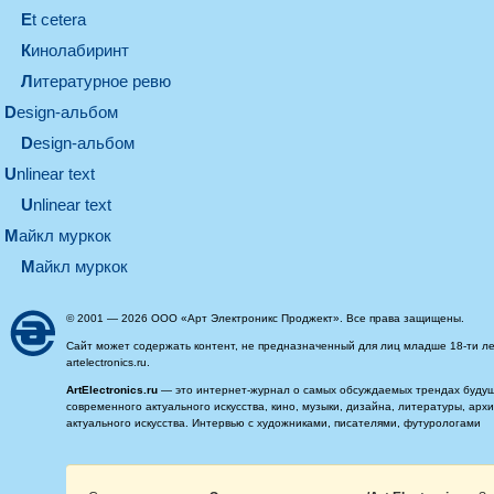
et cetera
кинолабиринт
литературное ревю
design-альбом
design-альбом
unlinear text
Unlinear text
майкл муркок
майкл муркок
© 2001 — 2026 ООО «Арт Электроникс Проджект». Все права защищены.
Сайт может содержать контент, не предназначенный для лиц младше 18-ти ле
artelectronics.ru.
ArtElectronics.ru
— это интернет-журнал о самых обсуждаемых трендах будущег
современного актуального искусства, кино, музыки, дизайна, литературы, ар
актуального искусства. Интервью с художниками, писателями, футурологами