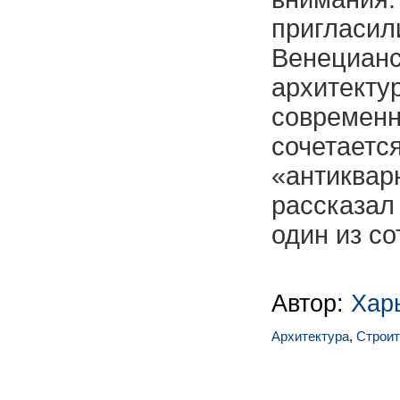
приглас
Венецианс
архитект
совреме
сочета
«антиква
рассказа
один из с
Автор:
Хар
Архитектура
,
Строит