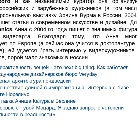
кого
и как независимый куратор она организуе
российских и зарубежных художников (в том чис
рсональную выставку Эрвина Вурма в России, 2004
ишет статьи о современном искусстве и дизайне. Д
onics
Анна с 2004-го года пишет о значимых фигур
 видеоарта. Благодаря тому, что Анна мног
ует по Европе (а сейчас она учится в докторантуре
е), ей удается брать интервью у видеохудожников
в, порой мало знакомых в России.
ерактивность вещей - это next big thing. Как работает
дународное дизайнерское бюро Veryday
еная архитектура по-шведски
ешествие длиной в импровизацию. Интервью с Лизе-
те Норелиус
тавка Аниша Капура в Берлине
ервью с Тувой Моцард: Я задаю вопрос о «степени
льности в реальности»