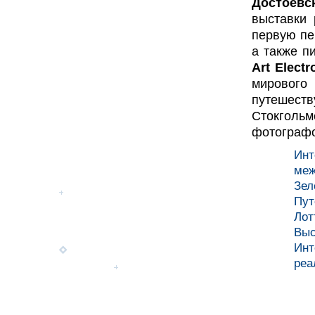
Достоевс
выставки 
первую пе
а также п
Art Electr
мирового
путешеств
Стокгольм
фотографо
Инт
меж
Зел
Пут
Лот
Выс
Инт
реа