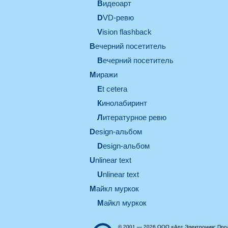
видеоарт
DVD-ревю
Vision flashback
вечерний посетитель
вечерний посетитель
миражи
et cetera
кинолабиринт
литературное ревю
design-альбом
design-альбом
unlinear text
Unlinear text
майкл муркок
майкл муркок
© 2001 — 2026 ООО «Арт Электроникс Про