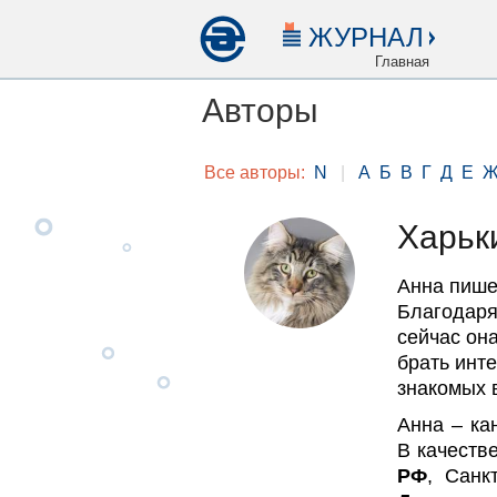
ЖУРНАЛ
Главная
Авторы
Все авторы:
N
|
А
Б
В
Г
Д
Е
Харьк
Анна пише
Благодаря 
сейчас она
брать инт
знакомых 
Анна – ка
В качеств
РФ
, Санк