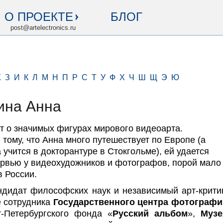
О ПРОЕКТЕ
БЛОГ
post@artelectronics.ru
Ж
З
И
К
Л
М
Н
П
Р
С
Т
У
Ф
Х
Ч
Ш
Щ
Э
Ю
ина Анна
т о значимых фигурах мирового видеоарта.
тому, что Анна много путешествует по Европе (а
 учится в докторантуре в Стокгольме), ей удается
ервью у видеохудожников и фотографов, порой мало
в России.
ндидат философских наук и независимый арт-крити
е сотрудника
Государственного центра фотографи
т-Петербургского фонда «
Русский альбом
»,
Музе