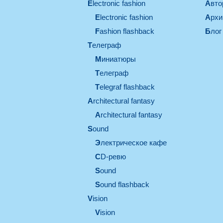
electronic fashion
Авт
electronic fashion
Арх
Fashion flashback
Блог
телеграф
миниатюры
телеграф
Telegraf flashback
architectural fantasy
architectural fantasy
sound
электрическое кафе
CD-ревю
sound
Sound flashback
vision
vision