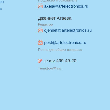
Продюсер и основатель
оры
akela@artelectronics.ru
ив
Дженнет Атаева
Редактор
djennet@artelectronics.ru
post@artelectronics.ru
Почта для общих вопросов
499-49-20
+7 812
Телефон/Факс