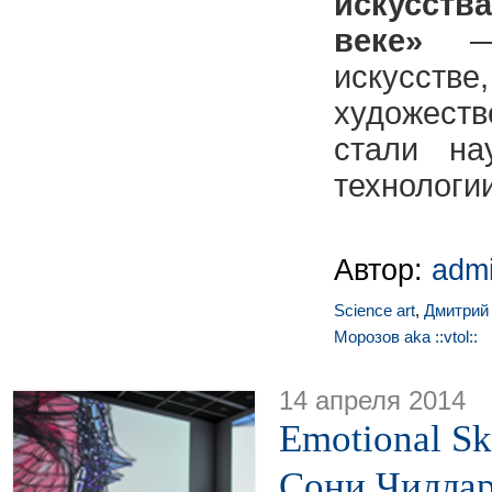
искусст
веке»
— 
искусст
художест
стали н
технологии
Автор:
adm
Science art
,
Дмитрий
Морозов aka ::vtol::
14 апреля 2014
Emotional Sk
Сони Чилла