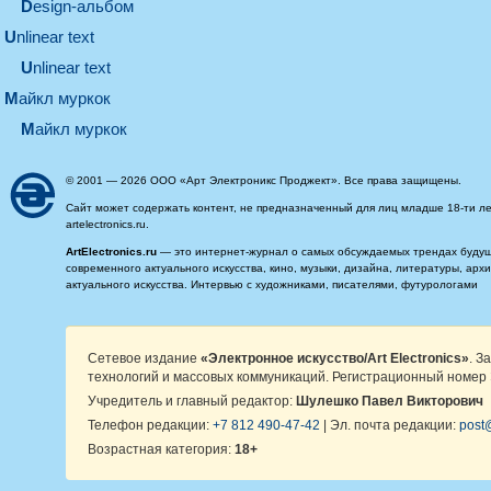
design-альбом
unlinear text
Unlinear text
майкл муркок
майкл муркок
© 2001 — 2026 ООО «Арт Электроникс Проджект». Все права защищены.
Сайт может содержать контент, не предназначенный для лиц младше 18-ти ле
artelectronics.ru.
ArtElectronics.ru
— это интернет-журнал о самых обсуждаемых трендах будущег
современного актуального искусства, кино, музыки, дизайна, литературы, ар
актуального искусства. Интервью с художниками, писателями, футурологами
Сетевое издание
«Электронное искусство/Art Electronics»
. З
технологий и массовых коммуникаций. Регистрационный номер 
Учредитель и главный редактор:
Шулешко Павел Викторович
Телефон редакции:
+7 812 490-47-42
| Эл. почта редакции:
post@
Возрастная категория:
18+