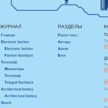
ЖУРНАЛ
РАЗДЕЛЫ
К
П
Главная
Future-текст
Пр
electronic fashion
Авторы
electronic fashion
Архив
Fashion flashback
Блог
Д
телеграф
Ре
миниатюры
телеграф
Telegraf flashback
architectural fantasy
По
architectural fantasy
sound
Те