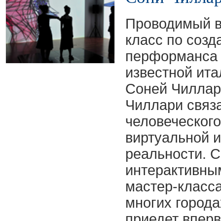
Проводимый в
класс по созд
перформанса 
известной ит
Соней Чиллар
Чиллари связ
человеческого
виртуальной 
реальности. 
интерактивны
мастер-класс
многих города
приедет впер