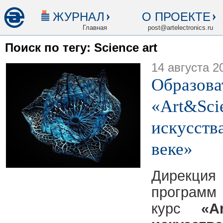
ЖУРНАЛ
О ПРОЕКТЕ
Главная
post@artelectronics.ru
Поиск по тегу: Science art
14 августа 2
Образова
«Art&Sci
искусств
веке»
Дирекци
программ
курс
«A