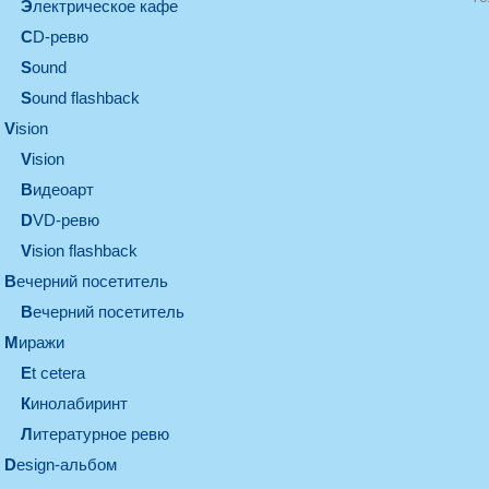
электрическое кафе
CD-ревю
sound
Sound flashback
vision
vision
видеоарт
DVD-ревю
Vision flashback
вечерний посетитель
вечерний посетитель
миражи
et cetera
кинолабиринт
литературное ревю
design-альбом