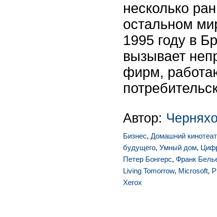
несколько ран
остальном мир
1995 году в Б
вызывает неп
фирм, работа
потребительск
Автор:
Чернях
Бизнес
,
Домашний кинотеат
будущего
,
Умный дом
,
Цифр
Петер Бонгерс
,
Франк Бель
Living Tomorrow
,
Microsoft
,
P
Xerox