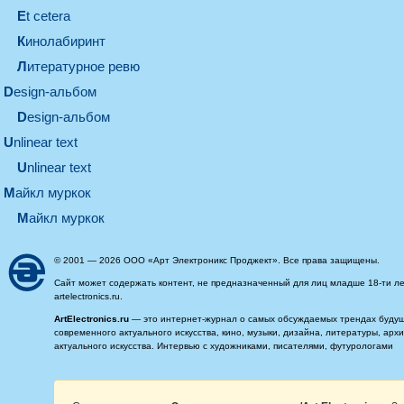
et cetera
кинолабиринт
литературное ревю
design-альбом
design-альбом
unlinear text
Unlinear text
майкл муркок
майкл муркок
© 2001 — 2026 ООО «Арт Электроникс Проджект». Все права защищены.
Сайт может содержать контент, не предназначенный для лиц младше 18-ти ле
artelectronics.ru.
ArtElectronics.ru
— это интернет-журнал о самых обсуждаемых трендах будущег
современного актуального искусства, кино, музыки, дизайна, литературы, ар
актуального искусства. Интервью с художниками, писателями, футурологами