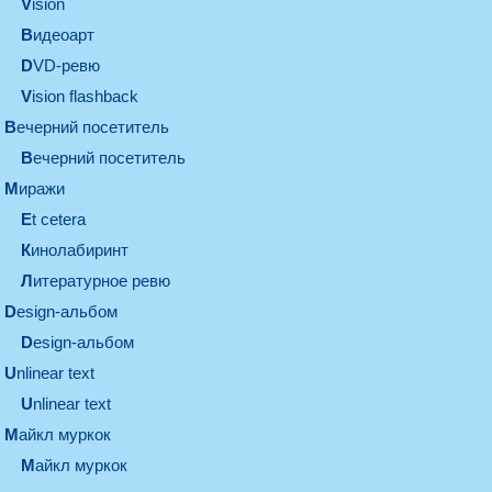
vision
видеоарт
DVD-ревю
Vision flashback
вечерний посетитель
вечерний посетитель
миражи
et cetera
кинолабиринт
литературное ревю
design-альбом
design-альбом
unlinear text
Unlinear text
майкл муркок
майкл муркок