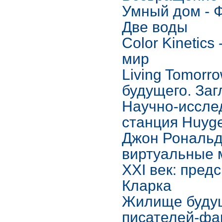
Умный дом - 
Две воды
Color Kinetic
мир
Living Tomorr
будущего. Заг
Научно-иссле
станция Huyg
Джон Рональд
виртуальные 
XXI век: пред
Кларка
Жилище будущ
писателей-фа