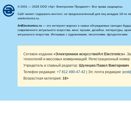
© 2001 — 2026 ООО «Арт Электроникс Проджект». Все права защищены.
Сайт может содержать контент, не предназначенный для лиц младше 18-ти ле
artelectronics.ru.
ArtElectronics.ru
— это интернет-журнал о самых обсуждаемых трендах будущег
современного актуального искусства, кино, музыки, дизайна, литературы, ар
актуального искусства. Интервью с художниками, писателями, футурологами
Сетевое издание
«Электронное искусство/Art Electronics»
. З
технологий и массовых коммуникаций. Регистрационный номер 
Учредитель и главный редактор:
Шулешко Павел Викторович
Телефон редакции:
+7 812 490-47-42
| Эл. почта редакции:
post@
Возрастная категория:
18+