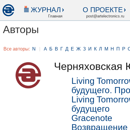
ЖУРНАЛ
О ПРОЕКТЕ
Главная
post@artelectronics.ru
Авторы
Все авторы:
N
|
А
Б
В
Г
Д
Е
Ж
З
И
К
Л
М
Н
П
Р
Черняховская 
Living Tomorr
будущего. Пр
Living Tomorr
будущего
Gracenote
Возвращение 