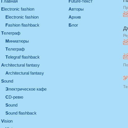
П
Главная
Future-текст
Пр
electronic fashion
Авторы
electronic fashion
Архив
Fashion flashback
Блог
Д
телеграф
Ре
миниатюры
телеграф
Telegraf flashback
architectural fantasy
По
architectural fantasy
sound
Те
электрическое кафе
CD-ревю
sound
Sound flashback
vision