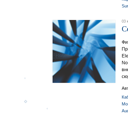
Sun
03 
С
Фи
Пр
Ele
No
вн
сю
Ав
Ка
Mo
Aud