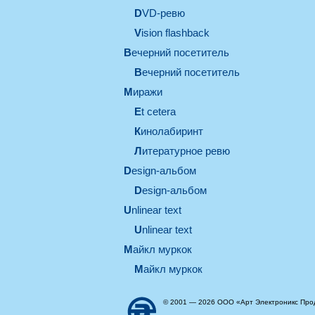
DVD-ревю
Vision flashback
вечерний посетитель
вечерний посетитель
миражи
et cetera
кинолабиринт
литературное ревю
design-альбом
design-альбом
unlinear text
Unlinear text
майкл муркок
майкл муркок
© 2001 — 2026 ООО «Арт Электроникс Про