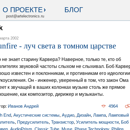
О ПРОЕКТЕ
БЛОГ
post@artelectronics.ru
k
марта 2002
unfire - луч света в томном царстве
о не знает старину Карвера? Наверное, только те, кто об
илителях звуковой частоты слыхом не слыхивал. Боб Карве
рошо известен и поклонникам, и противникам его идеологии
укоусиления. Он - инженер, уверенный в том, что закон Ома
еет к звучащей в ваших колонках музыке столь же прямое
ношение, как композитор, дирижер и музыканты.
тор:
Иванов Андрей
4964
gh End
,
Акустические системы
,
Аудио
,
Дизайн
,
Лампа
,
Ламповый
илитель
,
Предусилитель
,
Транзистор
,
Усилитель мощности
,
Боб
рвер
,
AudioPrism
,
Classic Tube
,
Muse
,
Phase Technology
,
Philips
,