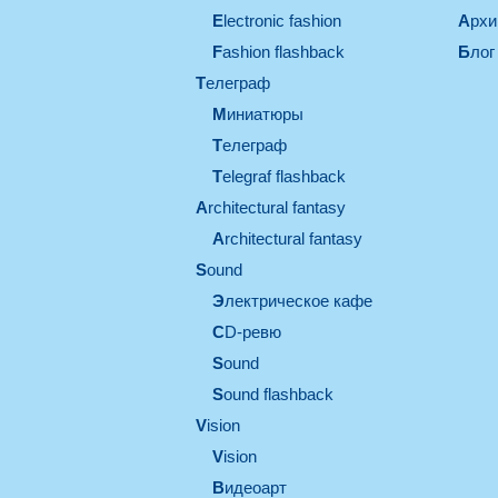
electronic fashion
Арх
Fashion flashback
Блог
телеграф
миниатюры
телеграф
Telegraf flashback
architectural fantasy
architectural fantasy
sound
электрическое кафе
CD-ревю
sound
Sound flashback
vision
vision
видеоарт