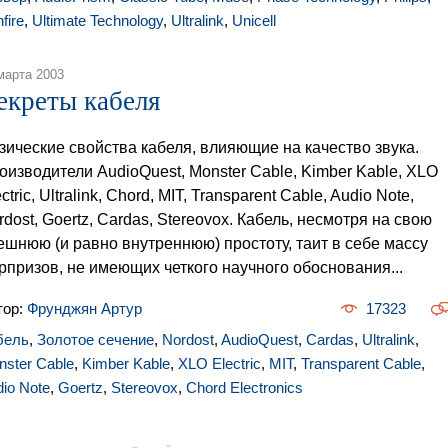
fire
,
Ultimate Technology
,
Ultralink
,
Unicell
марта 2003
екреты кабеля
зические свойства кабеля, влияющие на качество звука.
оизводители AudioQuest, Monster Cable, Kimber Kable, XLO
ctric, Ultralink, Chord, MIT, Transparent Cable, Audio Note,
rdost, Goertz, Cardas, Stereovox. Кабель, несмотря на свою
ешнюю (и равно внутреннюю) простоту, таит в себе массу
рпризов, не имеющих четкого научного обоснования...
тор:
Фрунджян Артур
17323
бель
,
Золотое сечение
,
Nordost
,
AudioQuest
,
Cardas
,
Ultralink
,
nster Cable
,
Kimber Kable
,
XLO Electric
,
MIT
,
Transparent Cable
,
io Note
,
Goertz
,
Stereovox
,
Chord Electronics