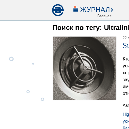
ЖУРНАЛ
Главная
Поиск по тегу: Ultralin
22 
S
Кт
ус
хо
зв
им
от
Ав
Hi
ус
Ка