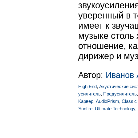
звукоусиления
уверенный в т
имеет к звуча
музыке столь
отношение, ка
дирижер и му
Автор:
Иванов 
High End
,
Акустические си
усилитель
,
Предусилитель
Карвер
,
AudioPrism
,
Classic
Sunfire
,
Ultimate Technology
,