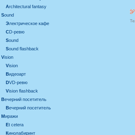
architectural fantasy
sound
Те
электрическое кафе
CD-ревю
sound
Sound flashback
vision
vision
видеоарт
DVD-ревю
Vision flashback
вечерний посетитель
вечерний посетитель
миражи
et cetera
кинолабиринт