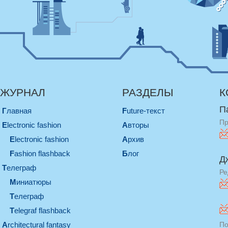
ЖУРНАЛ
РАЗДЕЛЫ
К
П
Главная
Future-текст
Пр
electronic fashion
Авторы
electronic fashion
Архив
Fashion flashback
Блог
Д
телеграф
Ре
миниатюры
телеграф
Telegraf flashback
architectural fantasy
По