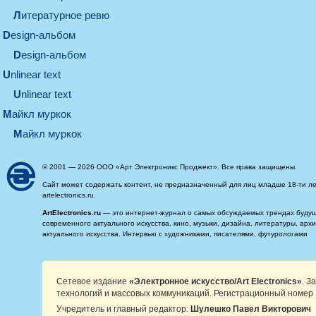
литературное ревю
design-альбом
design-альбом
unlinear text
Unlinear text
майкл муркок
майкл муркок
© 2001 — 2026 ООО «Арт Электроникс Проджект». Все права защищены.
Сайт может содержать контент, не предназначенный для лиц младше 18-ти ле
artelectronics.ru.
ArtElectronics.ru
— это интернет-журнал о самых обсуждаемых трендах будущег
современного актуального искусства, кино, музыки, дизайна, литературы, ар
актуального искусства. Интервью с художниками, писателями, футурологами
Сетевое издание
«Электронное искусство/Art Electronics»
. З
технологий и массовых коммуникаций. Регистрационный номер 
Учредитель и главный редактор:
Шулешко Павел Викторович