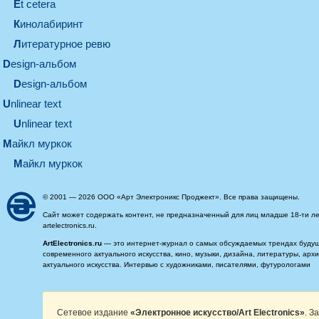
et cetera
кинолабиринт
литературное ревю
design-альбом
design-альбом
unlinear text
Unlinear text
майкл муркок
майкл муркок
© 2001 — 2026 ООО «Арт Электроникс Проджект». Все права защищены.
Сайт может содержать контент, не предназначенный для лиц младше 18-ти ле
artelectronics.ru.
ArtElectronics.ru
— это интернет-журнал о самых обсуждаемых трендах будущег
современного актуального искусства, кино, музыки, дизайна, литературы, ар
актуального искусства. Интервью с художниками, писателями, футурологами
Сетевое издание
«Электронное искусство/Art Electronics»
. З