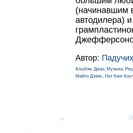
большим люб
(начинавшим в
автодилера) 
грампластино
Джефферсоно
Автор:
Падучих
Альбом
,
Джаз
,
Музыка
,
Рец
Майлз Дэвис
,
Нат Кинг Коу