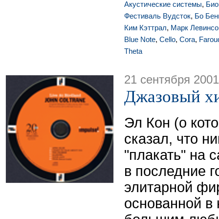
Акустические системы
,
Био
Фестиваль Вудсток
,
Бо Бен
Ким Кэттрал
,
Марк Левинсо
Blue Note
,
Cello
,
Cora
,
Farou
Theta
21 сентября 2001
Джазовый хи
Эл Кон (о кото
сказал, что н
"плакать" на с
в последние г
элитарной фи
основанной в н