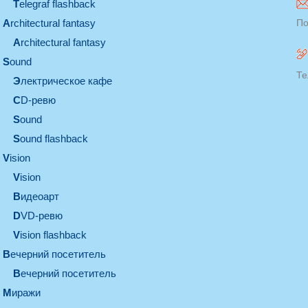
Telegraf flashback
architectural fantasy
По
architectural fantasy
sound
Те
электрическое кафе
CD-ревю
sound
Sound flashback
vision
vision
видеоарт
DVD-ревю
Vision flashback
вечерний посетитель
вечерний посетитель
миражи