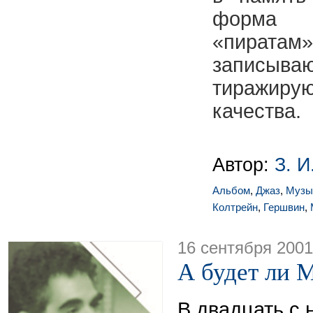
форма 
«пират
записыва
тиражиру
качества.
Автор:
З. И
Альбом
,
Джаз
,
Музы
Колтрейн
,
Гершвин
,
16 сентября 2001
А будет ли 
В двадцать с