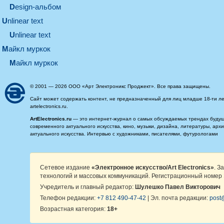
design-альбом
unlinear text
Unlinear text
майкл муркок
майкл муркок
© 2001 — 2026 ООО «Арт Электроникс Проджект». Все права защищены.
Сайт может содержать контент, не предназначенный для лиц младше 18-ти ле
artelectronics.ru.
ArtElectronics.ru
— это интернет-журнал о самых обсуждаемых трендах будущег
современного актуального искусства, кино, музыки, дизайна, литературы, ар
актуального искусства. Интервью с художниками, писателями, футурологами
Сетевое издание
«Электронное искусство/Art Electronics»
. З
технологий и массовых коммуникаций. Регистрационный номер 
Учредитель и главный редактор:
Шулешко Павел Викторович
Телефон редакции:
+7 812 490-47-42
| Эл. почта редакции:
post@
Возрастная категория:
18+