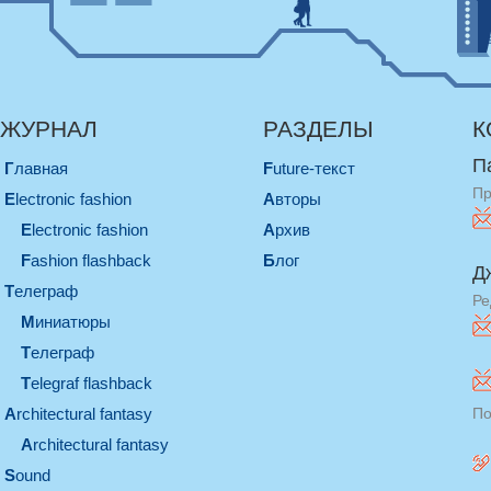
ЖУРНАЛ
РАЗДЕЛЫ
К
П
Главная
Future-текст
Пр
electronic fashion
Авторы
electronic fashion
Архив
Fashion flashback
Блог
Д
телеграф
Ре
миниатюры
телеграф
Telegraf flashback
architectural fantasy
По
architectural fantasy
sound