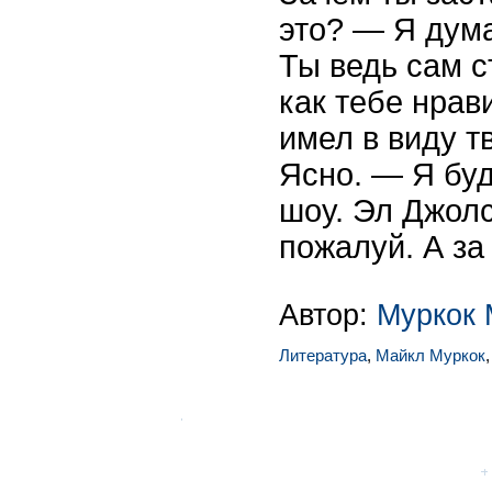
это? — Я дума
Ты ведь сам с
как тебе нрав
имел в виду т
Ясно. — Я буд
шоу. Эл Джолс
пожалуй. А за
Автор:
Муркок 
Литература
,
Майкл Муркок