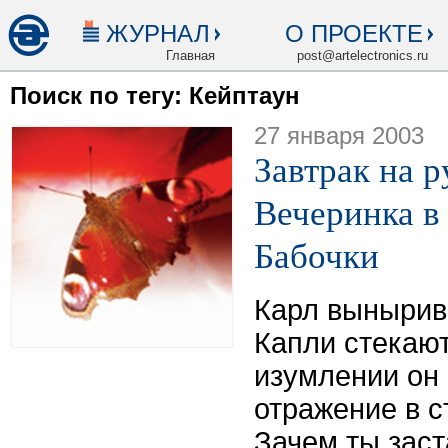
ЖУРНАЛ
О ПРОЕКТЕ
Главная
post@artelectronics.ru
Поиск по тегу: Кейптаун
27 января 2003
Завтрак на р
Вечеринка в
Бабочки
Карл вынырива
Капли стекают
изумлении он 
отражение в с
Зачем ты заст