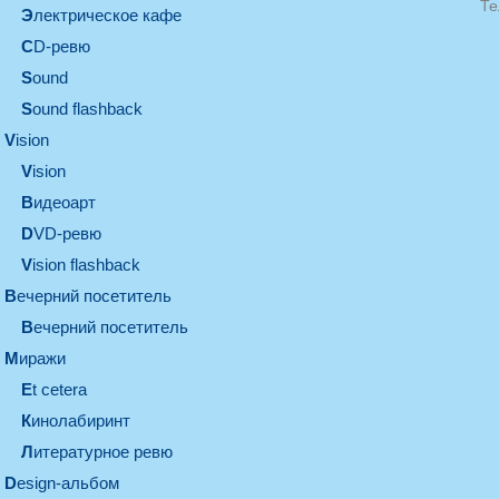
Те
электрическое кафе
CD-ревю
sound
Sound flashback
vision
vision
видеоарт
DVD-ревю
Vision flashback
вечерний посетитель
вечерний посетитель
миражи
et cetera
кинолабиринт
литературное ревю
design-альбом