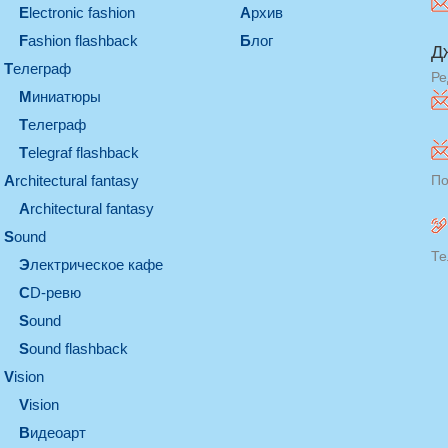
electronic fashion
Архив
Fashion flashback
Блог
Д
телеграф
Ре
миниатюры
телеграф
Telegraf flashback
architectural fantasy
По
architectural fantasy
sound
Те
электрическое кафе
CD-ревю
sound
Sound flashback
vision
vision
видеоарт