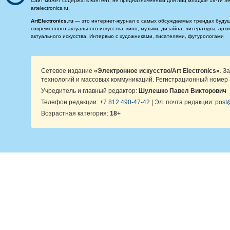
Сайт может содержать контент, не предназначенный для лиц младше 18-ти ле
artelectronics.ru.
ArtElectronics.ru
— это интернет-журнал о самых обсуждаемых трендах будущег
современного актуального искусства, кино, музыки, дизайна, литературы, ар
актуального искусства. Интервью с художниками, писателями, футурологами
Сетевое издание
«Электронное искусство/Art Electronics»
. З
технологий и массовых коммуникаций. Регистрационный номер 
Учредитель и главный редактор:
Шулешко Павел Викторович
Телефон редакции:
+7 812 490-47-42
| Эл. почта редакции:
post@
Возрастная категория:
18+