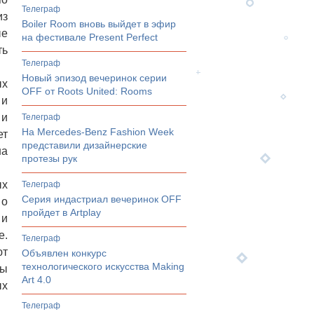
телеграф
из
Boiler Room вновь выйдет в эфир
ые
на фестивале Present Perfect
ть
телеграф
Новый эпизод вечеринок серии
ых
OFF от Roots United: Rooms
 и
 и
телеграф
На Mercedes-Benz Fashion Week
ет
представили дизайнерские
на
протезы рук
ых
телеграф
Серия индастриал вечеринок OFF
 о
пройдет в Artplay
 и
е.
телеграф
ют
Объявлен конкурс
технологического искусства Making
мы
Art 4.0
ых
телеграф