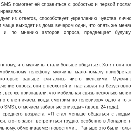
о SMS помогает ей справиться с робостью и первой посла
онравился.
ует из ответов, способствует укреплению чувства личн
и чаще выходят из дома вечером одни, что опять же меня
я и, по мнению авторов опроса, предвещает будущ
 тому, что мужчины стали больше общаться. Хотят они то
о мобильному телефону, мужчины мало-помалу приобрета
которые раньше считались чисто женскими. Мужчин
ечение опроса они с неохотой и, настаивая на безусловн
, все же признавали, что мобильная связь несколько меня
но сплетничаем, когда смотрим по телевизору одно и то 
о SMS), отмечаем забавные эпизоды» (швед, 24 года).
среднего возраста. «Я стал меньше общаться с людьм
, кто-то занят, встретиться трудно, особенно в Лондоне, 
льному, обмениваемся новостями… Раньше это были толь