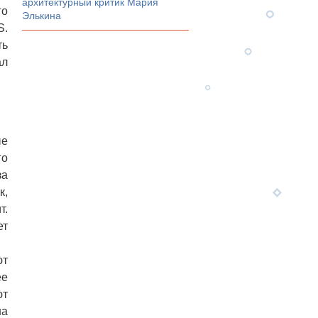
архитектурный критик Мария
го
Элькина
S.
ть
ал
ые
го
за
к,
т.
ет
ют
ее
ют
на