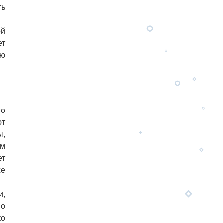
ть
ой
ет
ую
го
ют
ы,
ом
ет
же
и,
но
ко