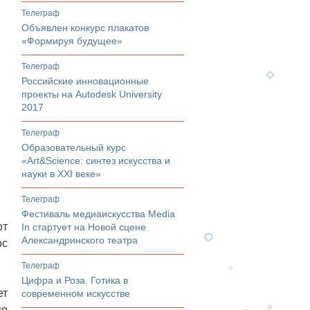
телеграф
Объявлен конкурс плакатов
«Формируя будущее»
телеграф
Российские инновационные
проекты на Autodesk University
2017
телеграф
Образовательный курс
«Art&Science: синтез искусства и
науки в XXI веке»
телеграф
Фестиваль медиаискусства Media
от
In стартует на Новой сцене
Александринского театра
ос
телеграф
Цифра и Роза. Готика в
ет
современном искусстве
по