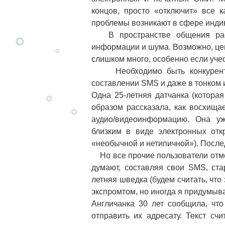
концов, просто «отключит» все 
проблемы возникают в сфере инди
В пространстве общения раст
информации и шума. Возможно, цен
слишком много, особенно если уче
Необходимо быть конкурентосп
составлении SMS и даже в тонком 
Одна 25-летняя датчанка (котор
образом рассказала, как восхища
аудио/видеоинформацию. Она у
близким в виде электронных отк
«необычной и нетипичной»). После
Но все прочие пользователи отмеч
думают, составляя свои SMS, ста
летняя шведка (будем считать, что 
экспромтом, но иногда я придумыва
Англичанка 30 лет сообщила, чт
отправить их адресату. Текст сч