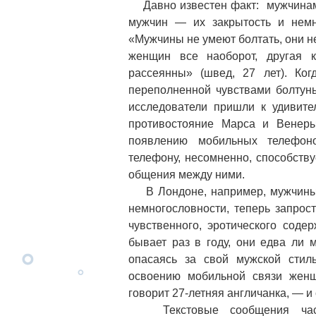
Давно известен факт: мужчинам 
мужчин — их закрытость и немно
«Мужчины не умеют болтать, они не 
женщин все наоборот, другая 
рассеянны» (швед, 27 лет). Ко
переполненной чувствами болтунь
исследователи пришли к удивите
противостояние Марса и Венеры
появлению мобильных телефон
телефону, несомненно, способств
общения между ними.
В Лондоне, например, мужчины, 
немногословности, теперь запро
чувственного, эротического соде
бывает раз в году, они едва ли 
опасаясь за свой мужской стил
освоению мобильной связи жен
говорит 27-летняя англичанка, — и 
Текстовые сообщения часто 