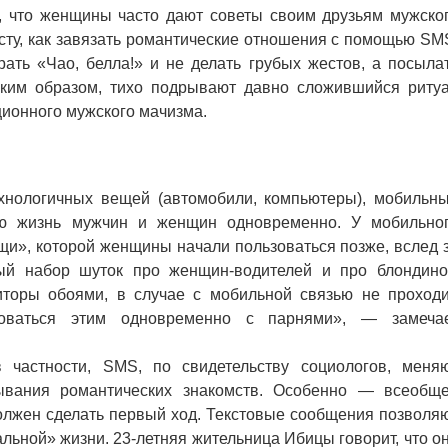
, что женщины часто дают советы своим друзьям мужско
сту, как завязать романтические отношения с помощью SM
рать «Чао, белла!» и не делать грубых жестов, а посыла
аким образом, тихо подрывают давно сложившийся риту
ционного мужского мачизма.
нологичных вещей (автомобили, компьютеры), мобильн
ю жизнь мужчин и женщин одновременно. У мобильно
щи», которой женщины начали пользоваться позже, вслед 
ый набор шуток про женщин-водителей и про блондино
оры обоями, в случае с мобильной связью не проходи
оваться этим одновременно с парнями», — замеча
стности, SMS, по свидетельству социологов, меня
ывания романтических знакомств. Особенно — всеобщ
олжен сделать первый ход. Текстовые сообщения позволя
льной» жизни. 23-летняя жительница Ибицы говорит, что о