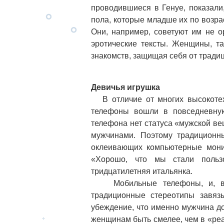
проводившиеся в Генуе, показали
пола, которые младше их по возра
Они, например, советуют им не о
эротические тексты. Женщины, т
знакомств, защищая себя от тради
Девичья игрушка
В отличие от многих высокотех
телефоны вошли в повседневну
телефона нет статуса «мужской ве
мужчинами. Поэтому традиционн
оклеивающих компьютерные монит
«Хорошо, что мы стали польз
тридцатилетняя итальянка.
Мобильные телефоны, и, в ча
традиционные стереотипы завяз
убеждение, что именно мужчина д
женщинам быть смелее, чем в «реа