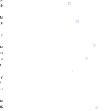
же
ом
ся
 в
им
ую
 и
ит
гу
2-
ся
ем
ак