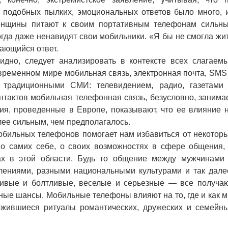
 подобных пылких, эмоциональных ответов было много, 
женщины питают к своим портативным телефонам сильн
огда даже ненавидят свои мобильники. «Я бы не смогла жи
чающийся ответ.
но, следует анализировать в контексте всех слагаем
ременном мире мобильная связь, электронная почта, SMS
 традиционными СМИ: телевидением, радио, газетами
нтактов мобильная телефонная связь, безусловно, занима
ия, проведенные в Европе, показывают, что ее влияние 
ее сильным, чем предполагалось.
бильных телефонов помогает нам избавиться от некотор
о самих себе, о своих возможностях в сфере общения,
ах в этой области. Будь то общение между мужчинами
ениями, разными национальными культурами и так дале
ивые и болтливые, веселые и серьезные — все получа
ные шансы. Мобильные телефоны влияют на то, где и как 
ожившиеся ритуалы романтических, дружеских и семейн