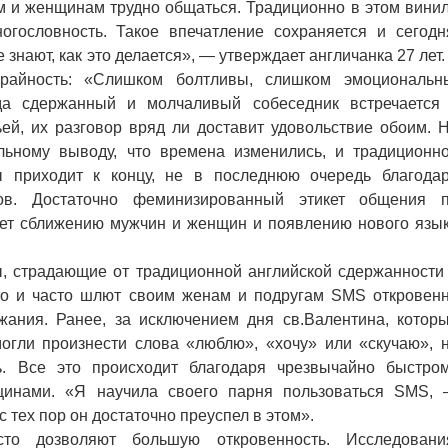
и женщинам трудно общаться. Традиционно в этом вини
гословность. Такое впечатление сохраняется и сегодн
знают, как это делается», — утверждает англичанка 27 лет.
крайность: «Слишком болтливы, слишком эмоциональн
гда сдержанный и молчаливый собеседник встречается
ей, их разговор вряд ли доставит удовольствие обоим. 
льному выводу, что времена изменились, и традиционн
 приходит к концу, не в последнюю очередь благода
ов. Достаточно феминизированный этикет общения 
ует сближению мужчин и женщин и появлению нового язы
страдающие от традиционной английской сдержанности
сто и часто шлют своим женам и подругам SMS откровен
ржания. Ранее, за исключением дня св.Валентина, котор
могли произнести слова «люблю», «хочу» или «скучаю», 
ь. Все это происходит благодаря чрезвычайно быстро
щинами. «Я научила своего парня пользоваться SMS,
с тех пор он достаточно преуспел в этом».
дозволяют большую откровенность. Исследовани