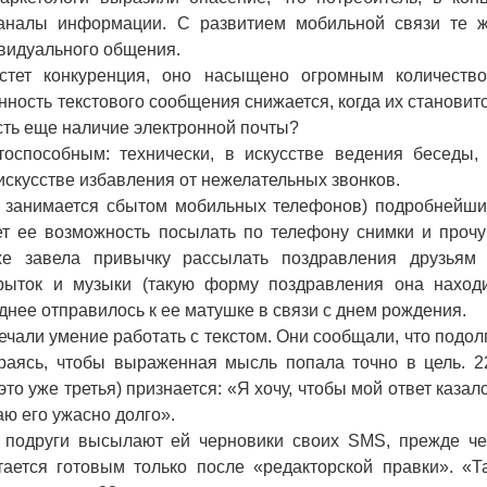
каналы информации. С развитием мобильной связи те 
видуального общения.
ет конкуренция, оно насыщено огромным количеств
ность текстового сообщения снижается, когда их становит
сть еще наличие электронной почты?
особным: технически, в искусстве ведения беседы,
искусстве избавления от нежелательных звонков.
ая занимается сбытом мобильных телефонов) подробнейш
ет ее возможность посылать по телефону снимки и проч
же завела привычку рассылать поздравления друзьям
рыток и музыки (такую форму поздравления она наход
днее отправилось к ее матушке в связи с днем рождения.
али умение работать с текстом. Они сообщали, что подол
раясь, чтобы выраженная мысль попала точно в цель. 2
это уже третья) признается: «Я хочу, чтобы мой ответ казал
ю его ужасно долго».
о подруги высылают ей черновики своих SMS, прежде ч
итается готовым только после «редакторской правки». «Т