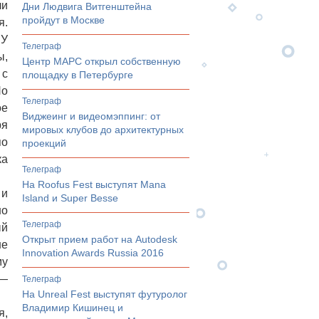
ли
Дни Людвига Витгенштейна
пройдут в Москве
я.
 У
телеграф
ы,
Центр МАРС открыл собственную
 с
площадку в Петербурге
Но
телеграф
ое
Виджеинг и видеомэппинг: от
ря
мировых клубов до архитектурных
по
проекций
ка
телеграф
На Roofus Fest выступят Mana
 и
Island и Super Besse
но
телеграф
ый
Открыт прием работ на Autodesk
не
Innovation Awards Russia 2016
му
 —
телеграф
На Unreal Fest выступят футуролог
Владимир Кишинец и
я,