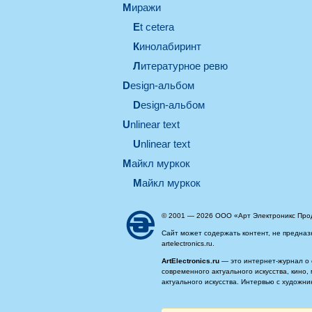
миражи
et cetera
кинолабиринт
литературное ревю
design-альбом
design-альбом
unlinear text
Unlinear text
майкл муркок
майкл муркок
© 2001 — 2026 ООО «Арт Электроникс Про
Сайт может содержать контент, не предназ
artelectronics.ru.
ArtElectronics.ru
— это интернет-журнал о 
современного актуального искусства, кино
актуального искусства. Интервью с художн