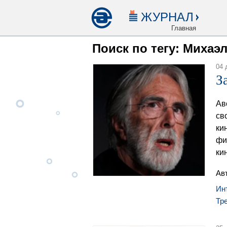
ЖУРНАЛ
Главная
Поиск по тегу: Михаэ
04 
З
Ав
св
ки
фи
ки
Ав
Ин
Тр