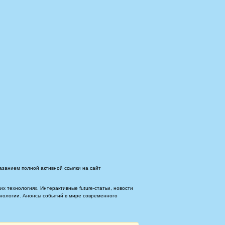
азанием полной активной ссылки на сайт
 технологиях. Интерактивные future-статьи, новости
ехнологии. Анонсы событий в мире современного