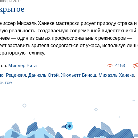
января 2012
крытое
жиссер Михаэль Ханеке мастерски рисует природу страха и
вую реальность, создаваемую современной видеотехникой.
неке — один из самых профессиональных режиссеров —
еет заставить зрителя содрогаться от ужаса, используя лиш
ераторскую технику.
тор:
Миллер Рита
4153
но
,
Рецензия
,
Даниэль Отэй
,
Жюльетт Бинош
,
Михаэль Ханеке
,
рытое