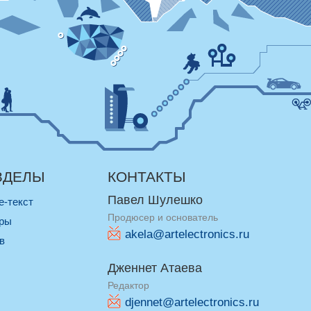
ЗДЕЛЫ
КОНТАКТЫ
Павел Шулешко
re-текст
Продюсер и основатель
оры
akela@artelectronics.ru
ив
Дженнет Атаева
Редактор
djennet@artelectronics.ru