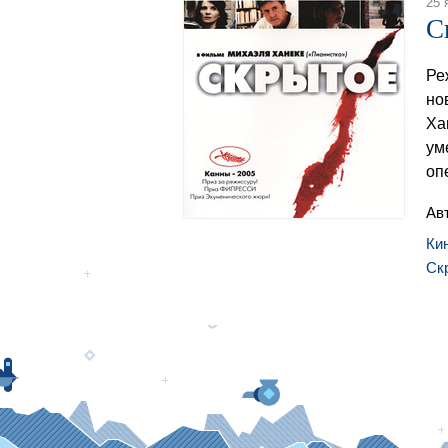
25 
С
Ре
но
Ха
ум
оп
Ав
Ки
Ск