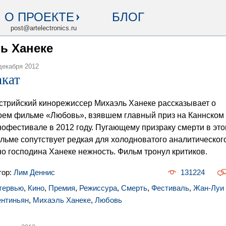
О ПРОЕКТЕ
БЛОГ
post@artelectronics.ru
ль Ханеке
декабря 2012
акат
стрийский кинорежиссер Михаэль Ханеке рассказывает о
оем фильме «Любовь», взявшем главный приз на Каннском
нофестивале в 2012 году. Пугающему призраку смерти в эт
льме сопутствует редкая для холодноватого аналитическог
но господина Ханеке нежность. Фильм тронул критиков.
тор:
Лим Деннис
131224
тервью
,
Кино
,
Премия
,
Режиссура
,
Смерть
,
Фестиваль
,
Жан-Луи
ентиньян
,
Михаэль Ханеке
,
Любовь