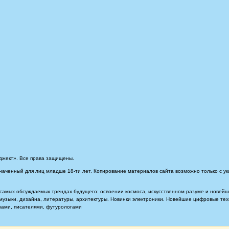
джект». Все права защищены.
наченный для лиц младше 18-ти лет. Копирование материалов сайта возможно только с ук
самых обсуждаемых трендах будущего: освоении космоса, искусственном разуме и новейших
, музыки, дизайна, литературы, архитектуры. Новинки электроники. Новейшие цифровые т
иками, писателями, футурологами