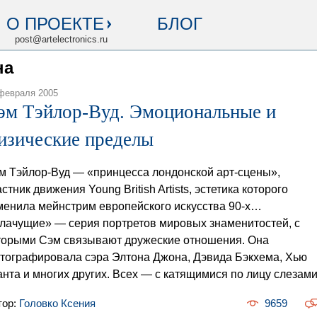
О ПРОЕКТЕ
БЛОГ
post@artelectronics.ru
на
февраля 2005
эм Тэйлор-Вуд. Эмоциональные и
изические пределы
м Тэйлор-Вуд — «принцесса лондонской арт-сцены»,
астник движения Young British Artists, эстетика которого
менила мейнстрим европейского искусства 90-х…
лачущие» — серия портретов мировых знаменитостей, с
торыми Сэм связывают дружеские отношения. Она
тографировала сэра Элтона Джона, Дэвида Бэкхема, Хью
анта и многих других. Всех — с катящимися по лицу слезами
тор:
Головко Ксения
9659