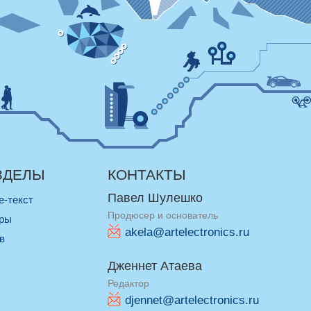
ЗДЕЛЫ
КОНТАКТЫ
Павел Шулешко
re-текст
Продюсер и основатель
оры
akela@artelectronics.ru
ив
Дженнет Атаева
Редактор
djennet@artelectronics.ru