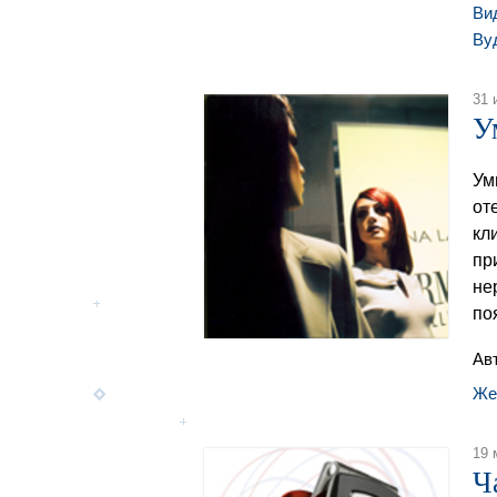
Ви
Ву
31 
У
Ум
от
кл
пр
не
по
Ав
Же
19 
Ч