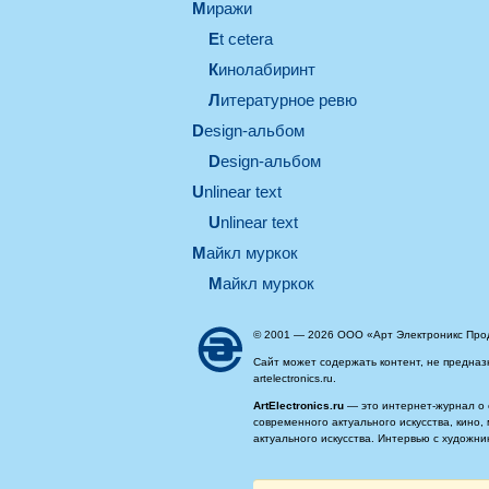
миражи
et cetera
кинолабиринт
литературное ревю
design-альбом
design-альбом
unlinear text
Unlinear text
майкл муркок
майкл муркок
© 2001 — 2026 ООО «Арт Электроникс Про
Сайт может содержать контент, не предназ
artelectronics.ru.
ArtElectronics.ru
— это интернет-журнал о 
современного актуального искусства, кино
актуального искусства. Интервью с художн