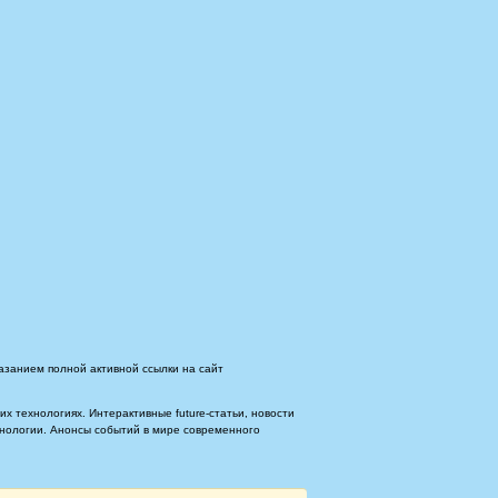
азанием полной активной ссылки на сайт
 технологиях. Интерактивные future-статьи, новости
ехнологии. Анонсы событий в мире современного