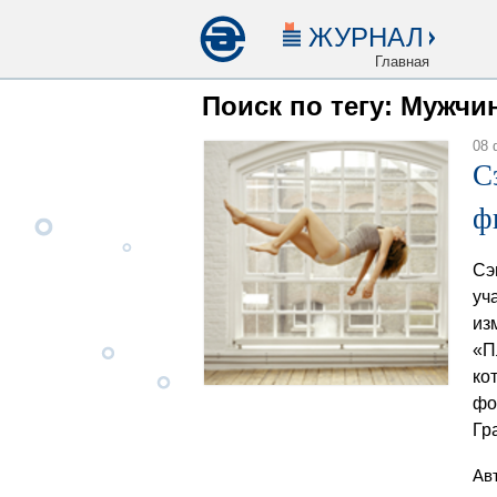
ЖУРНАЛ
Главная
Поиск по тегу: Мужчи
08 
С
ф
Сэ
уч
из
«П
ко
фо
Гр
Ав