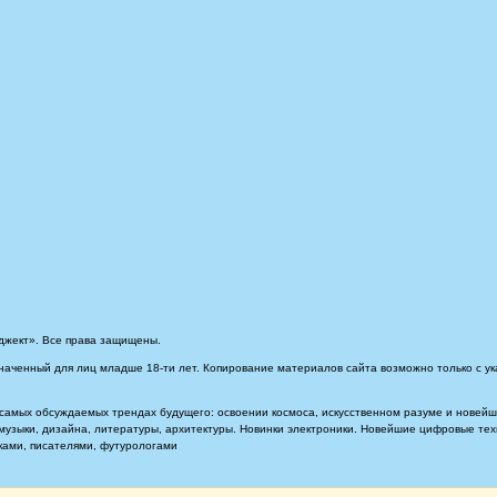
джект». Все права защищены.
наченный для лиц младше 18-ти лет. Копирование материалов сайта возможно только с ук
самых обсуждаемых трендах будущего: освоении космоса, искусственном разуме и новейших
, музыки, дизайна, литературы, архитектуры. Новинки электроники. Новейшие цифровые т
иками, писателями, футурологами