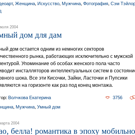
деоарт
,
Женщина
,
Искусство
,
Мужчина
,
Фотография
,
Сэм Тэйлор
д
июля 2004
мный дом для дам
ный дом остается одним из немногих секторов
ечественного рынка, работающих исключительно с мужской
иентурой. Упоминание об особах женского пола часто
иводит инсталляторов интеллектуальных систем в состояни
рвного шока. Все эти Кисочки, Зайки, Ласточки и Пупсики
являются на горизонте как раз под конец монтажа.
тор:
Волчкова Екатерина
3756
нщина
,
Мужчина
,
Умный дом
марта 2004
ао, белла! романтика в эпоху мобильн