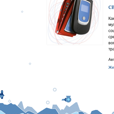
с
Ка
му
со
ср
во
тр
Ав
Же