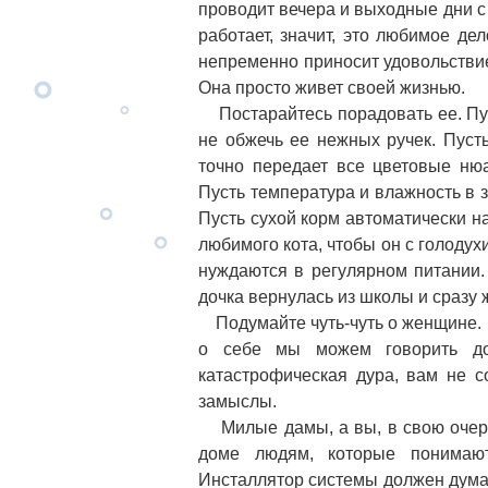
проводит вечера и выходные дни с
работает, значит, это любимое дел
непременно приносит удовольствие
Она просто живет своей жизнью.
Постарайтесь порадовать ее. Пуст
не обжечь ее нежных ручек. Пуст
точно передает все цветовые нюа
Пусть температура и влажность в 
Пусть сухой корм автоматически н
любимого кота, чтобы он с голодухи
нуждаются в регулярном питании.
дочка вернулась из школы и сразу 
Подумайте чуть-чуть о женщине. Р
о себе мы можем говорить до
катастрофическая дура, вам не с
замыслы.
Милые дамы, а вы, в свою очеред
доме людям, которые понимают
Инсталлятор системы должен думат