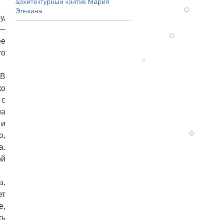
архитектурный критик Мария
Элькина
у,
 —
ее
то
 В
ко
 с
ма
 и
о,
а.
ой
а.
ет
е,
ть