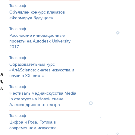
телеграф
Объявлен конкурс плакатов
«Формируя будущее»
телеграф
Российские инновационные
проекты на Autodesk University
2017
телеграф
Образовательный курс
«Art&Science: синтез искусства и
ья
науки в XXI веке»
т,
телеграф
ть
Фестиваль медиаискусства Media
In стартует на Новой сцене
Александринского театра
телеграф
Цифра и Роза. Готика в
современном искусстве