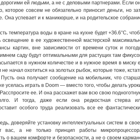
 дорогими ей людьми, а не с деловыми партнерами. Если о
о, которое совсем не обязательно приносит деньги, но за
. Она успевает и к маникюрше, и на родительское собрани
ь температура воды в кране на кухне будет +36.6°С, что
ь освещение в ее художественной мастерской максималь
нсы картин, вне зависимости от времени суток и погод
зимнем саду будут оптимальными для растущих там фикусо
асыпается в нужном количестве и в нужное время в миску 
 не начал охотиться на золотых рыбок, которые тоже, кстат
 Пусть она получает сообщение на мобильник, что старш
же уселась играть в Doom — вместо того, чтобы делать урок
асспросите ее. И она расскажет вам всю свою подноготну
лго. И тогда, даже если она редкостная стерва и
оставит особого труда реализовать все ее фантастическ
ь, доверяйте установку интеллектуальных систем в сво
 вас, а не только принцип работы микропроцессор
ь о вашем комфорте и безопасности, а не о своем карман