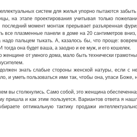
ллектуальных систем для жилья упорно пытаются забыть
цы, на этапе проектирования учитывая только пожелан
 в последний момент монтаж прерывает разъяренная фури
 все плазменные панели в доме на 20 сантиметров вниз,
а надо пальцем тыкать. А, казалось бы, что проще: вовре
 тогда она будет ваша, а заодно и ее муж, и его кошелек.
о женщине от умного дома, мало быть технически грамотн
кусителем.
жен знать слабые стороны женской натуры, если с н
ло, и уметь пользоваться ими так, чтобы она, упаси Боже, 
кем вы столкнулись. Само собой, это женщина обеспеченна
ому пришла и как этим пользуется. Вариантов ответа я наш
бираете оптимальную тактику продажи интеллектуальн