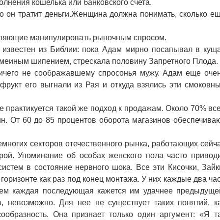
нения кошелька или банковского счета.
 он тратит деньги.Женщина должна понимать, сколько е
ляющие манипулировать рыночным спросом.
звестен из Библии: пока Адам мирно посапывал в кущ
змеиным шипением, стрескала половину Запретного Плода.
ичего не соображавшему спросонья мужу. Адам еще оче
 фрукт его выгнали из Рая и откуда взялись эти смоковн
 практикуется такой же подход к продажам. Около 70% вс
. От 60 до 85 процентов оборота магазинов обеспечива
ногих секторов отечественного рынка, работающих сейч
рой. Упоминание об особах женского пола часто привод
истем в состояние нервного шока. Все эти Кисочки, Зайк
горизонте как раз под конец монтажа. У них каждые два ча
чем каждая последующая кажется им удачнее предыдуще
в, невозможно. Для нее не существует таких понятий, к
ообразность. Она признает только один аргумент: «Я т