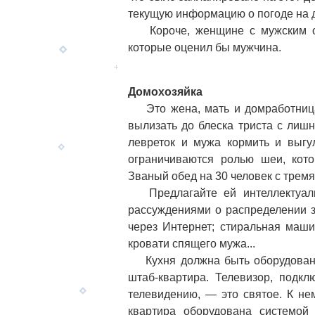
текущую информацию о погоде на 
Короче, женщине с мужским обр
которые оценил бы мужчина.
Домохозяйка
Это жена, мать и домработница 
вылизать до блеска триста с лишн
левреток и мужа кормить и выгу
ограничиваются ролью шеи, кото
Званый обед на 30 человек с трем
Предлагайте ей интеллектуальн
рассуждениями о распределении з
через Интернет; стиральная маши
кровати спящего мужа...
Кухня должна быть оборудована 
штаб-квартира. Телевизор, подк
телевидению, — это святое. К не
квартира оборудована системой 