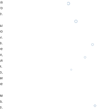
на
то
е.
бы
но
ы.
в.
ее
и,
ая
и.
ю,
ли
ие
ем
а.
е.