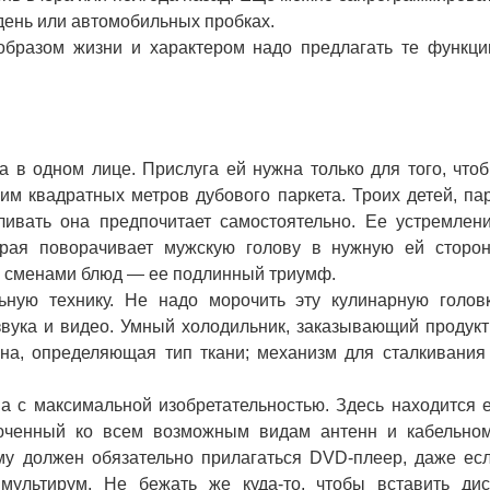
день или автомобильных пробках.
азом жизни и характером надо предлагать те функци
в одном лице. Прислуга ей нужна только для того, что
им квадратных метров дубового паркета. Троих детей, па
ливать она предпочитает самостоятельно. Ее устремлен
рая поворачивает мужскую голову в нужную ей сторон
я сменами блюд — ее подлинный триумф.
ую технику. Не надо морочить эту кулинарную голов
вука и видео. Умный холодильник, заказывающий продук
на, определяющая тип ткани; механизм для сталкивания
с максимальной изобретательностью. Здесь находится 
люченный ко всем возможным видам антенн и кабельно
му должен обязательно прилагаться DVD-плеер, даже ес
мультирум. Не бежать же куда-то, чтобы вставить дис