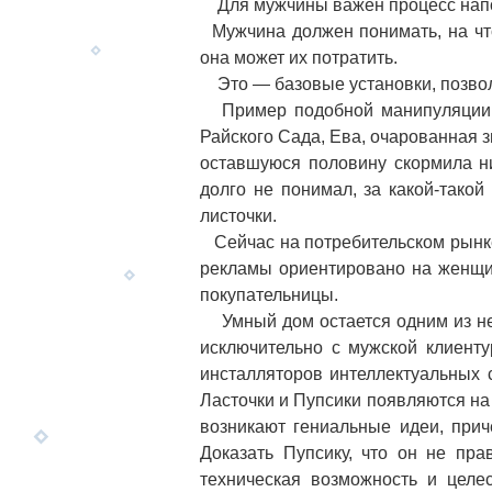
Для мужчины важен процесс напол
Мужчина должен понимать, на что
она может их потратить.
Это — базовые установки, позво
Пример подобной манипуляции и
Райского Сада, Ева, очарованная 
оставшуюся половину скормила н
долго не понимал, за какой-такой
листочки.
Сейчас на потребительском рынке
рекламы ориентировано на женщин
покупательницы.
Умный дом остается одним из нем
исключительно с мужской клиенту
инсталляторов интеллектуальных с
Ласточки и Пупсики появляются на 
возникают гениальные идеи, при
Доказать Пупсику, что он не пра
техническая возможность и целес