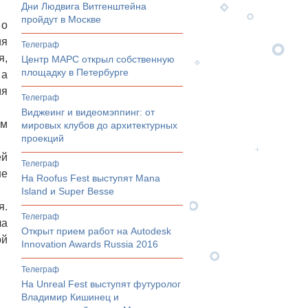
Дни Людвига Витгенштейна
пройдут в Москве
 о
ия
телеграф
я,
Центр МАРС открыл собственную
площадку в Петербурге
 а
мя
телеграф
Виджеинг и видеомэппинг: от
ым
мировых клубов до архитектурных
проекций
ей
телеграф
не
На Roofus Fest выступят Mana
Island и Super Besse
я.
телеграф
ла
Открыт прием работ на Autodesk
ой
Innovation Awards Russia 2016
телеграф
На Unreal Fest выступят футуролог
Владимир Кишинец и