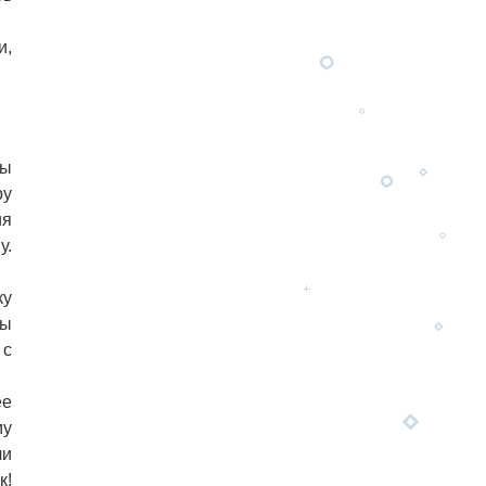
и,
бы
ру
ия
у.
ку
ты
 с
ее
му
ли
к!