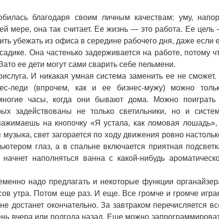
лась благодаря своим личным качествам: уму, напор
ей мере, она так считает. Ее жизнь — это работа. Ее цель
ить убежать из офиса в середине рабочего дня, даже если 
садике. Она частенько задерживается на работе, потому ч
 Зато ее дети могут сами сварить себе пельмени.
слуга. И никакая умная система заменить ее не сможет.
ес-леди (впрочем, как и ее бизнес-мужу) можно толь
многие часы, когда они бывают дома. Можно поиграть
ых задействованы не только светильники, но и систе
нажимаешь на кнопочку «Я устала, как ломовая лошадь»,
 музыка, свет загорается по ходу движения ровно настольк
ьютером глаз, а в спальне включается приятная подсветк
 начнет наполняться ванна с какой-нибудь ароматическ
енно надо предлагать и некоторые функции органайзер
сов утра. Потом еще раз. И еще. Все громче и громче игра
не достанет окончательно. За завтраком перечисляется вс
ень вчера или полгода назад. Еще можно запрограммирова