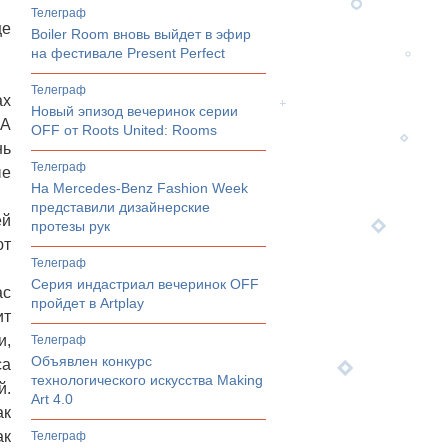
телеграф
ще
Boiler Room вновь выйдет в эфир
на фестивале Present Perfect
телеграф
ах
Новый эпизод вечеринок серии
 А
OFF от Roots United: Rooms
нь
телеграф
ые
На Mercedes-Benz Fashion Week
представили дизайнерские
ей
протезы рук
ют
телеграф
Серия индастриал вечеринок OFF
ас
пройдет в Artplay
ит
и,
телеграф
Объявлен конкурс
са
технологического искусства Making
й.
Art 4.0
ак
ак
телеграф