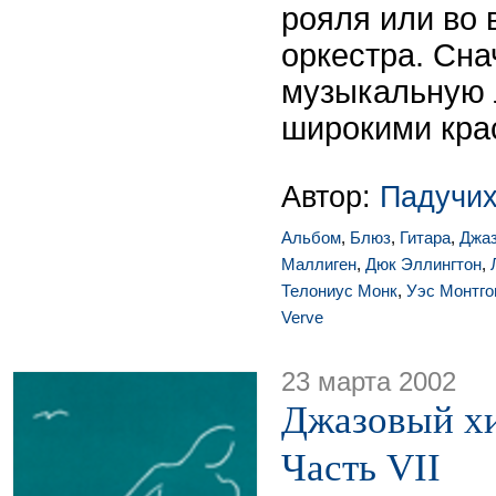
рояля или во 
оркестра. Сн
музыкальную 
широкими кра
Автор:
Падучих
Альбом
,
Блюз
,
Гитара
,
Джа
Маллиген
,
Дюк Эллингтон
,
Телониус Монк
,
Уэс Монтго
Verve
23 марта 2002
Джазовый хи
Часть VII