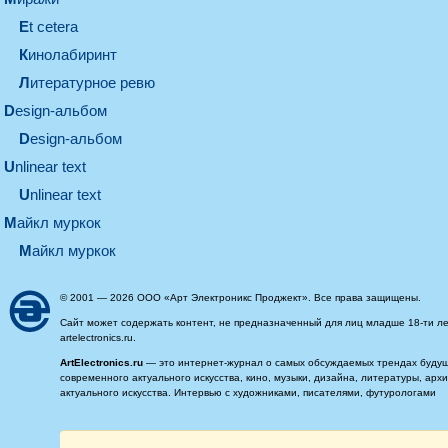
et cetera
кинолабиринт
литературное ревю
design-альбом
design-альбом
unlinear text
Unlinear text
майкл муркок
майкл муркок
© 2001 — 2026 ООО «Арт Электроникс Проджект». Все права защищены.
Сайт может содержать контент, не предназначенный для лиц младше 18-ти ле
artelectronics.ru.
ArtElectronics.ru
— это интернет-журнал о самых обсуждаемых трендах будущег
современного актуального искусства, кино, музыки, дизайна, литературы, ар
актуального искусства. Интервью с художниками, писателями, футурологами