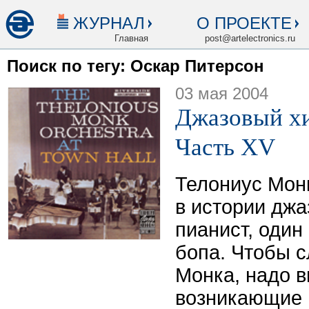
ЖУРНАЛ
О ПРОЕКТЕ
Главная
post@artelectronics.ru
Поиск по тегу: Оскар Питерсон
03 мая 2004
Джазовый хи
Часть XV
Телониус Мон
в истории джа
пианист, один
бопа. Чтобы 
Монка, надо в
возникающие 