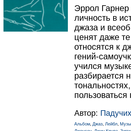
Эррол Гарнер 
личность в ис
джаза и всео
ценят даже т
относятся к д
гений-самоучк
учился музыке
разбирается н
тональностях,
пользоваться
Автор:
Падучих
Альбом
,
Джаз
,
Лейбл
,
Музы
Джонсон
,
Джин Крупа
,
Зигг