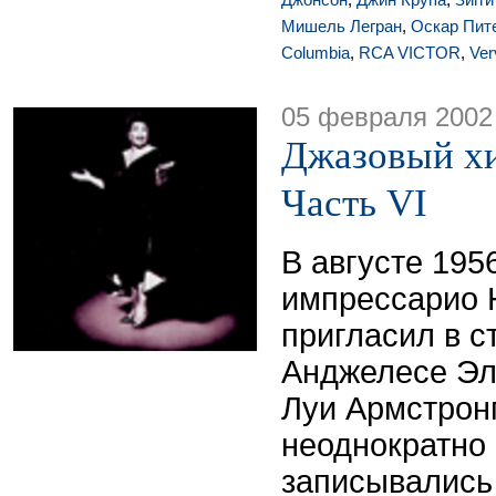
Мишель Легран
,
Оскар Пит
Columbia
,
RCA VICTOR
,
Ver
05 февраля 2002
Джазовый хи
Часть VI
В августе 195
импрессарио 
пригласил в с
Анджелесе Эл
Луи Армстронг
неоднократно
записывались