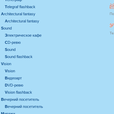
Telegraf flashback
architectural fantasy
По
architectural fantasy
sound
Те
электрическое кафе
CD-ревю
sound
Sound flashback
vision
vision
видеоарт
DVD-ревю
Vision flashback
вечерний посетитель
вечерний посетитель
миражи