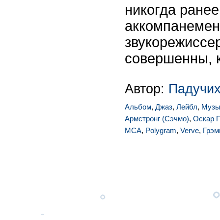
никогда ранее
аккомпанемен
звукорежиссе
совершенны, к
Автор:
Падучих
Альбом
,
Джаз
,
Лейбл
,
Музы
Армстронг (Сэчмо)
,
Оскар 
MCA
,
Polygram
,
Verve
,
Грэм