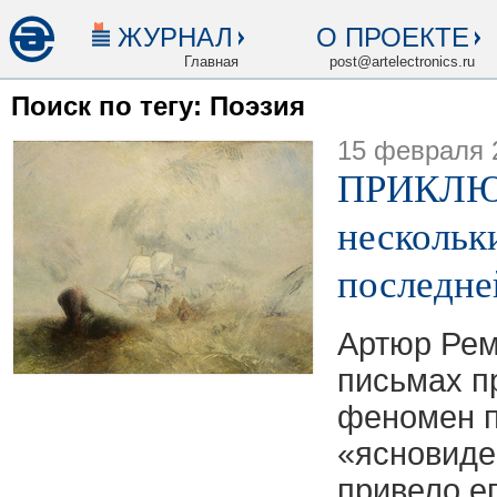
ЖУРНАЛ
О ПРОЕКТЕ
Главная
post@artelectronics.ru
Поиск по тегу: Поэзия
15 февраля 
ПРИКЛЮ
нескольк
последне
Артюр Рем
письмах п
феномен п
«ясновиде
привело е