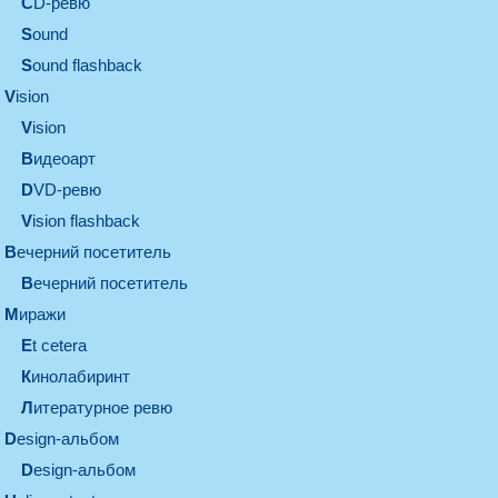
CD-ревю
sound
Sound flashback
vision
vision
видеоарт
DVD-ревю
Vision flashback
вечерний посетитель
вечерний посетитель
миражи
et cetera
кинолабиринт
литературное ревю
design-альбом
design-альбом