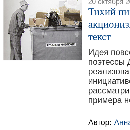
20 октября 2
Тихий пи
акциониз
текст
Идея повс
поэтессы 
реализова
инициати
рассматри
примера н
Автор:
Анн