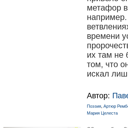
метафор 
например.
ветвления
времени у
пророчеств
их там не
том, что 
искал лиш
Автор:
Пав
Поэзия
,
Артюр Ремб
Мария Целеста