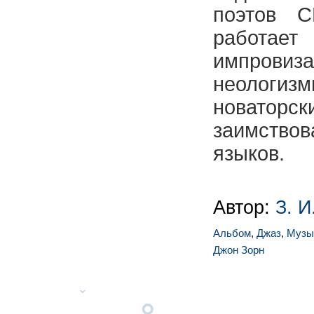
поэтов 
работае
импровиза
неологи
новатор
заимств
языков.
Автор:
З. И
Альбом
,
Джаз
,
Музы
Джон Зорн