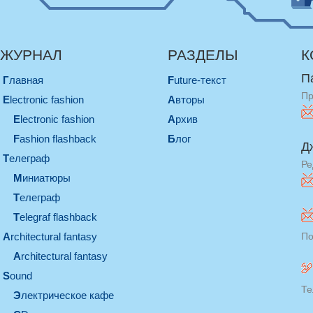
ЖУРНАЛ
РАЗДЕЛЫ
К
П
Главная
Future-текст
Пр
electronic fashion
Авторы
electronic fashion
Архив
Fashion flashback
Блог
Д
телеграф
Ре
миниатюры
телеграф
Telegraf flashback
architectural fantasy
По
architectural fantasy
sound
Те
электрическое кафе