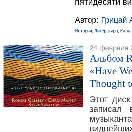
пятидесяти ви
Автор:
Грицай 
История
,
Литература
,
Культ
24 февраля 
Альбом R
«Have We 
Thought 
Этот дис
записал 
музыканта
видней