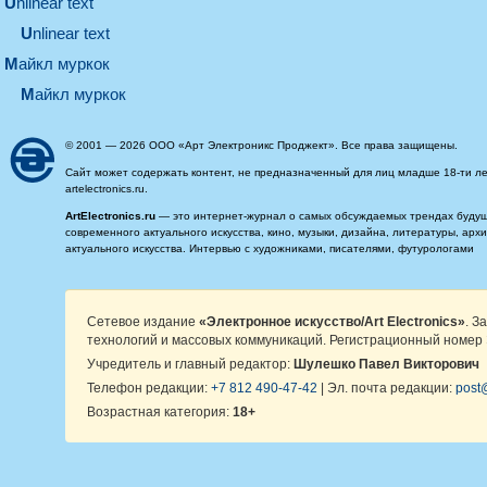
unlinear text
Unlinear text
майкл муркок
майкл муркок
© 2001 — 2026 ООО «Арт Электроникс Проджект». Все права защищены.
Сайт может содержать контент, не предназначенный для лиц младше 18-ти ле
artelectronics.ru.
ArtElectronics.ru
— это интернет-журнал о самых обсуждаемых трендах будущег
современного актуального искусства, кино, музыки, дизайна, литературы, ар
актуального искусства. Интервью с художниками, писателями, футурологами
Сетевое издание
«Электронное искусство/Art Electronics»
. З
технологий и массовых коммуникаций. Регистрационный номер 
Учредитель и главный редактор:
Шулешко Павел Викторович
Телефон редакции:
+7 812 490-47-42
| Эл. почта редакции:
post@
Возрастная категория:
18+