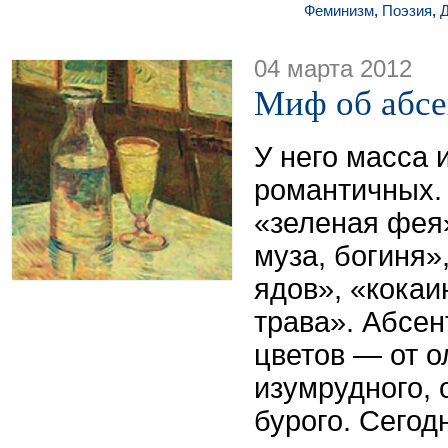
Феминизм
,
Поэзия
,
Д
04 марта 2012
Миф об абсе
У него масса 
романтичных.
«зеленая фея»
муза, богиня»
ядов», «кокаи
трава». Абсен
цветов — от о
изумрудного, 
бурого. Сегод