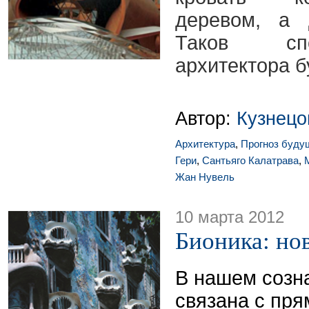
деревом, а 
Таков сп
архитектора б
Автор:
Кузнецо
Архитектура
,
Прогноз буду
Гери
,
Сантьяго Калатрава
,
Жан Нувель
10 марта 2012
Бионика: но
В нашем созн
связана с пр