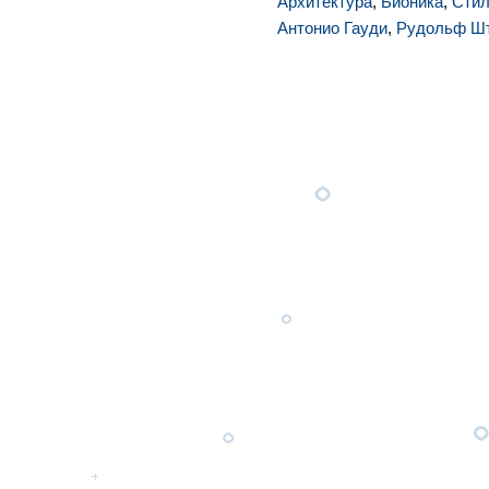
Архитектура
,
Бионика
,
Сти
Антонио Гауди
,
Рудольф Ш