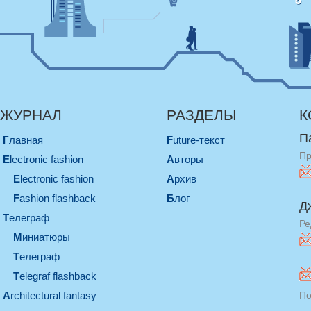
ЖУРНАЛ
РАЗДЕЛЫ
К
П
Главная
Future-текст
Пр
electronic fashion
Авторы
electronic fashion
Архив
Fashion flashback
Блог
Д
телеграф
Ре
миниатюры
телеграф
Telegraf flashback
architectural fantasy
По