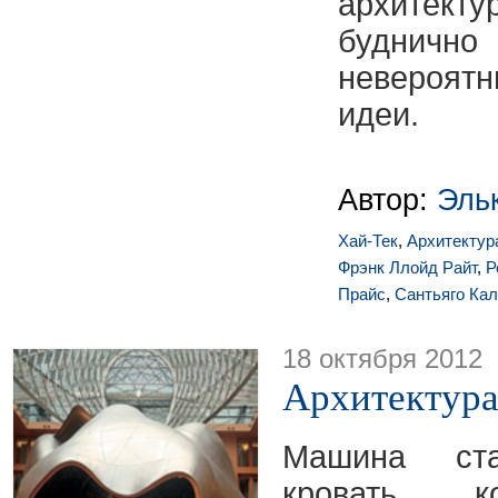
архитекту
будничн
невероят
идеи.
Автор:
Эль
Хай-Тек
,
Архитектур
Фрэнк Ллойд Райт
,
Р
Прайс
,
Сантьяго Ка
18 октября 2012
Архитектура
Машина ста
кровать к