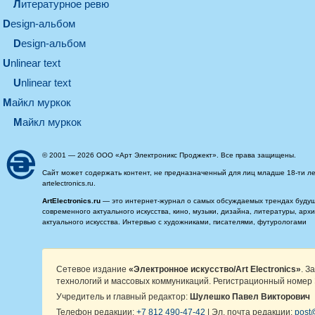
литературное ревю
design-альбом
design-альбом
unlinear text
Unlinear text
майкл муркок
майкл муркок
© 2001 — 2026 ООО «Арт Электроникс Проджект». Все права защищены.
Сайт может содержать контент, не предназначенный для лиц младше 18-ти ле
artelectronics.ru.
ArtElectronics.ru
— это интернет-журнал о самых обсуждаемых трендах будущег
современного актуального искусства, кино, музыки, дизайна, литературы, ар
актуального искусства. Интервью с художниками, писателями, футурологами
Сетевое издание
«Электронное искусство/Art Electronics»
. З
технологий и массовых коммуникаций. Регистрационный номер 
Учредитель и главный редактор:
Шулешко Павел Викторович
Телефон редакции:
+7 812 490-47-42
| Эл. почта редакции:
post@