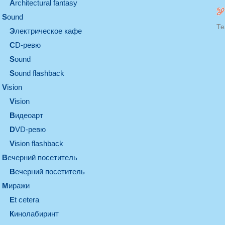
architectural fantasy
sound
Те
электрическое кафе
CD-ревю
sound
Sound flashback
vision
vision
видеоарт
DVD-ревю
Vision flashback
вечерний посетитель
вечерний посетитель
миражи
et cetera
кинолабиринт