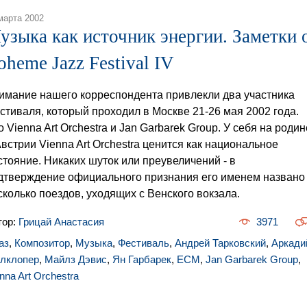
марта 2002
узыка как источник энергии. Заметки 
oheme Jazz Festival IV
имание нашего корреспондента привлекли два участника
стиваля, который проходил в Москве 21-26 мая 2002 года.
о Vienna Art Orchestra и Jan Garbarek Group. У себя на родин
Австрии Vienna Art Orchestra ценится как национальное
стояние. Никаких шуток или преувеличений - в
дтверждение официального признания его именем названо
сколько поездов, уходящих с Венского вокзала.
тор:
Грицай Анастасия
3971
аз
,
Композитор
,
Музыка
,
Фестиваль
,
Андрей Тарковский
,
Аркади
лклопер
,
Майлз Дэвис
,
Ян Гарбарек
,
ECM
,
Jan Garbarek Group
,
nna Art Orchestra