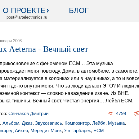
О ПРОЕКТЕ
БЛОГ
post@artelectronics.ru
января 2003
ux Aeterna - Вечный свет
прикосновение с феноменом ECM… Эта музыка
провождает меня повсюду. Дома, в автомобиле, в самолете.
а материализуется в колонках или в наушниках, а то и вовс
учит где-то внутри меня. Что за люди делают ЭТО? И люди л
еземной контекст — словно наваждение извне. Из ВНЕ.
зыка тишины. Вечный свет. Чистая энергия… Лейбл ECM.
тор:
Сенчаков Дмитрий
4799
,
Альбом
,
Джаз
,
Звукозапись
,
Композитор
,
Лейбл
,
Музыка
,
нфред Айхер
,
Мередит Монк
,
Ян Гарбарек
,
ECM