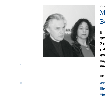
22 
М
B
Вн
фе
Эт
в 
до
по
не
Ав
Дж
Ши
Vie