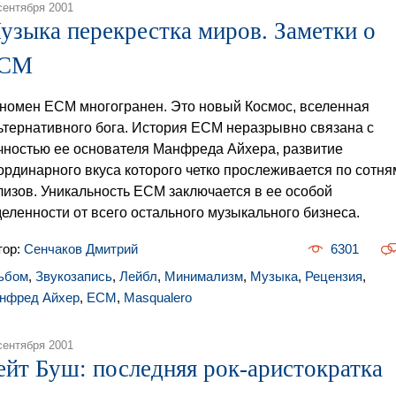
сентября 2001
узыка перекрестка миров. Заметки о
CM
номен ECM многогранен. Это новый Космос, вселенная
ьтернативного бога. История ECM неразрывно связана с
чностью ее основателя Манфреда Айхера, развитие
ординарного вкуса которого четко прослеживается по сотня
лизов. Уникальность ECM заключается в ее особой
деленности от всего остального музыкального бизнеса.
тор:
Сенчаков Дмитрий
6301
ьбом
,
Звукозапись
,
Лейбл
,
Минимализм
,
Музыка
,
Рецензия
,
нфред Айхер
,
ECM
,
Masqualero
сентября 2001
ейт Буш: последняя рок-аристократка