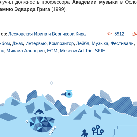
лучил должность профессора
Академии музыки
в Осло
емию Эдварда Грига
(1999).
тор:
Лесковская Ирина и Верникова Кира
5912
ьбом
,
Джаз
,
Интервью
,
Композитор
,
Лейбл
,
Музыка
,
Фестиваль
,
лк
,
Михаил Альперин
,
ECM
,
Moscow Art Trio
,
SKIF