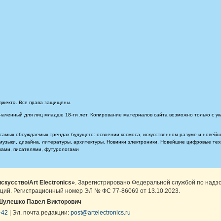
джект». Все права защищены.
наченный для лиц младше 18-ти лет. Копирование материалов сайта возможно только с ук
самых обсуждаемых трендах будущего: освоении космоса, искусственном разуме и новейших
, музыки, дизайна, литературы, архитектуры. Новинки электроники. Новейшие цифровые т
иками, писателями, футурологами
скусство/Art Electronics»
. Зарегистрировано Федеральной службой по надз
ций. Регистрационный номер ЭЛ № ФС 77-86069 от 13.10.2023.
Шулешко Павел Викторович
-42
| Эл. почта редакции:
post@artelectronics.ru