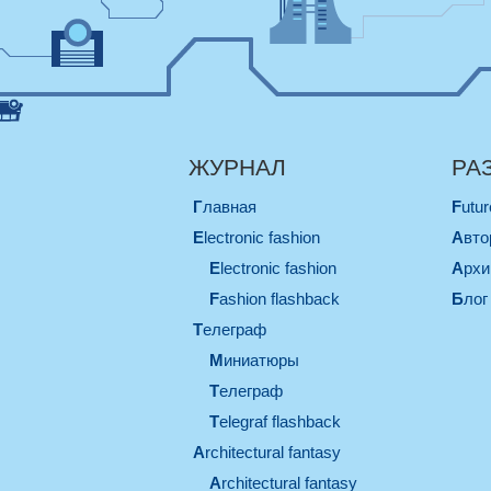
ЖУРНАЛ
РА
Главная
Futu
electronic fashion
Авт
electronic fashion
Арх
Fashion flashback
Блог
телеграф
миниатюры
телеграф
Telegraf flashback
architectural fantasy
architectural fantasy