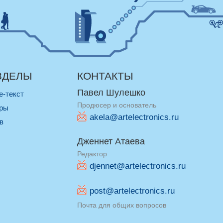
ЗДЕЛЫ
КОНТАКТЫ
Павел Шулешко
re-текст
Продюсер и основатель
оры
akela@artelectronics.ru
ив
Дженнет Атаева
Редактор
djennet@artelectronics.ru
post@artelectronics.ru
Почта для общих вопросов