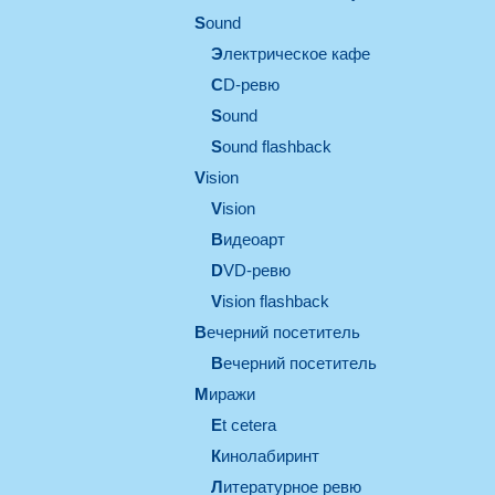
sound
электрическое кафе
CD-ревю
sound
Sound flashback
vision
vision
видеоарт
DVD-ревю
Vision flashback
вечерний посетитель
вечерний посетитель
миражи
et cetera
кинолабиринт
литературное ревю