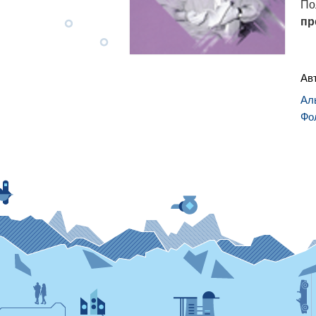
По
пр
Ав
Ал
Фо