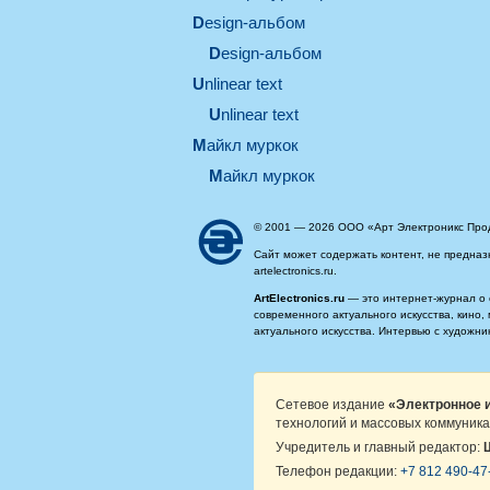
design-альбом
design-альбом
unlinear text
Unlinear text
майкл муркок
майкл муркок
© 2001 — 2026 ООО «Арт Электроникс Про
Сайт может содержать контент, не предназ
artelectronics.ru.
ArtElectronics.ru
— это интернет-журнал о 
современного актуального искусства, кино
актуального искусства. Интервью с художн
Сетевое издание
«Электронное и
технологий и массовых коммуника
Учредитель и главный редактор:
Телефон редакции:
+7 812 490-47