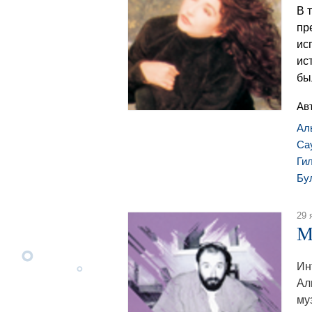
В 
пр
ис
ис
бы
Ав
Ал
Са
Ги
Бу
29 
М
Ин
Ал
му