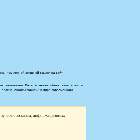
азанием полной активной ссылки на сайт
 технологиях. Интерактивные future-статьи, новости
ехнологии. Анонсы событий в мире современного
ору в сфере связи, информационных