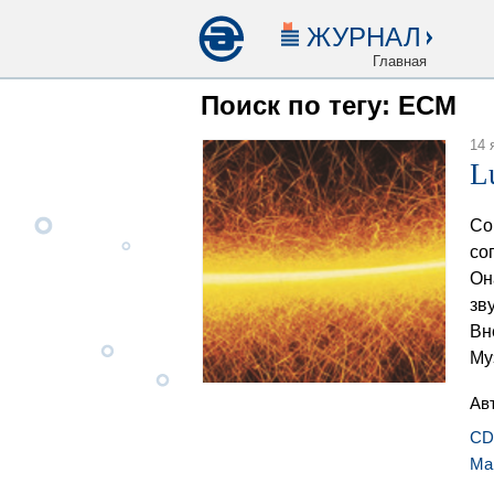
ЖУРНАЛ
Главная
Поиск по тегу: ECM
14 
L
Со
со
Он
зв
Вн
Му
Ав
CD
Ма