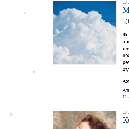
18 
М
E
Фе
ал
ли
не
ре
от
Ав
Ал
Ма
18 
К