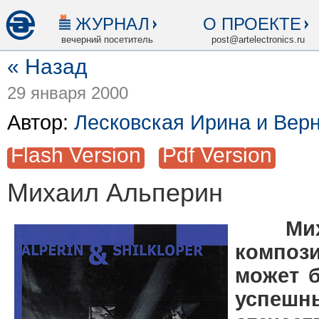
ЖУРНАЛ
О ПРОЕКТЕ
вечерний посетитель
post@artelectronics.ru
« Назад
29 января 2000
Автор:
Лесковская Ирина и Вер
Flash Version
Pdf Version
Михаил Альперин
Миха
компози
может 
усп