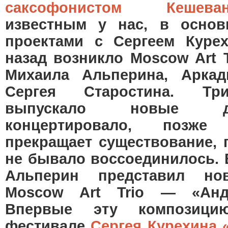
саксофонистом Кешев
известным у нас, в основ
проектами с Сергеем Куре
назад возникло Moscow Art 
Михаила Альперина, Арка
Сергея Старостина. Тр
выпускало новые диск
концертировало, позже
прекращает существование, 
не бывало воссоединилось. 
Альперин представил н
Moscow Art Trio — «Анда
Впервые эту композици
фестивале
Сергея Курехина