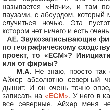
называется «Ночи», и там вс
паузами, с абсурдом, который 
случиться ночью. Эта пустот
котором нет ничего и есть очень 
AE. Звукозаписывающие ф
по географическому сходств
проект, то «ECM»? Инициати
или от фирмы?
М.А.
Не знаю, просто так 
Айхер абсолютно северный ч
дышит. И он очень точно опред
записать на
«
ЕСМ
»
. У него в к
все северные. Айхер меня н