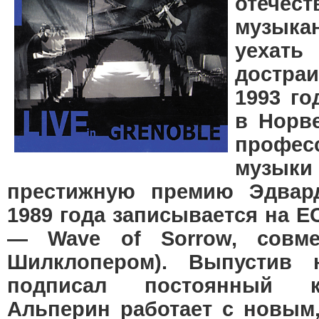
отечес
музыка
уеха
достраи
1993 го
в Норве
профе
музы
престижную премию Эдвард
1989 года записывается на 
— Wave of Sorrow, совме
Шилклопером). Выпустив н
подписал постоянный к
Альперин работает с новым