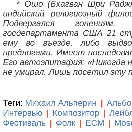
*
Ошо (Бхагван Шри Радж
индийский религиозный фило
Подвергался гонениям.
госдепартамента США 21 стр
ему во въезде, либо выдв
предлогами. Имеет последова
Его автоэпитафия: «Никогда н
не умирал. Лишь посетил эту 
Теги:
Михаил Альперин
|
Альб
Интервью
|
Композитор
|
Лейб
Фестиваль
|
Фолк
|
ECM
|
Mosc