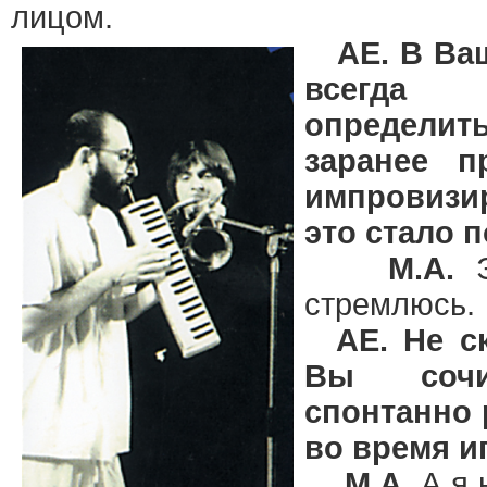
лицом.
AE. В Ваш
всегда
определи
заранее 
импровиз
это стало 
М.А.
Э
стремлюсь.
AE. Не с
Вы сочи
спонтанно 
во время и
М.А.
А я 