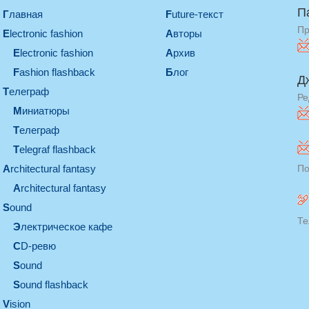
П
Главная
Future-текст
Пр
electronic fashion
Авторы
electronic fashion
Архив
Fashion flashback
Блог
Д
телеграф
Ре
миниатюры
телеграф
Telegraf flashback
architectural fantasy
По
architectural fantasy
sound
Те
электрическое кафе
CD-ревю
sound
Sound flashback
vision