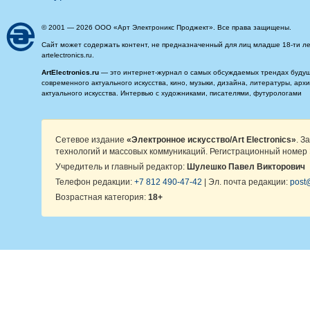
© 2001 — 2026 ООО «Арт Электроникс Проджект». Все права защищены.
Сайт может содержать контент, не предназначенный для лиц младше 18-ти ле
artelectronics.ru.
ArtElectronics.ru
— это интернет-журнал о самых обсуждаемых трендах будущег
современного актуального искусства, кино, музыки, дизайна, литературы, ар
актуального искусства. Интервью с художниками, писателями, футурологами
Сетевое издание
«Электронное искусство/Art Electronics»
. З
технологий и массовых коммуникаций. Регистрационный номер 
Учредитель и главный редактор:
Шулешко Павел Викторович
Телефон редакции:
+7 812 490-47-42
| Эл. почта редакции:
post@
Возрастная категория:
18+