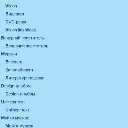
vision
видеоарт
DVD-ревю
Vision flashback
вечерний посетитель
вечерний посетитель
миражи
et cetera
кинолабиринт
литературное ревю
design-альбом
design-альбом
unlinear text
Unlinear text
майкл муркок
майкл муркок