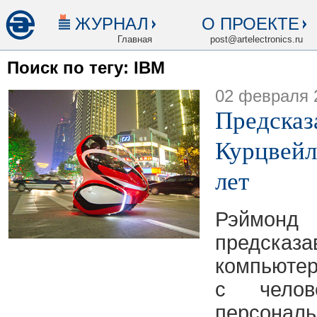
ЖУРНАЛ
О ПРОЕКТЕ
Главная
post@artelectronics.ru
Поиск по тегу: IBM
02 февраля 
Предсказ
Курцвейл
лет
Рэймо
предск
компьютер
с челов
персона