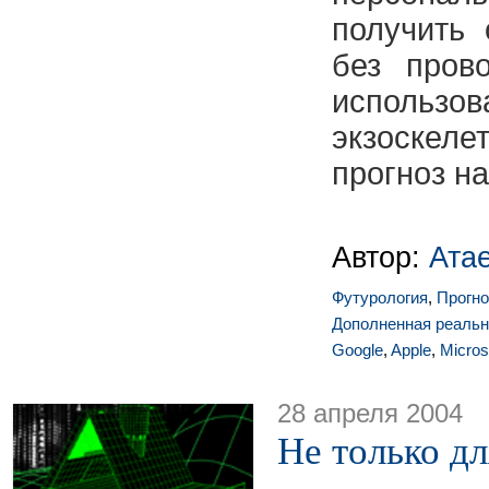
получить 
без пров
использов
экзоскеле
прогноз н
Автор:
Ата
Футурология
,
Прогно
Дополненная реальн
Google
,
Apple
,
Micros
28 апреля 2004
Не только д