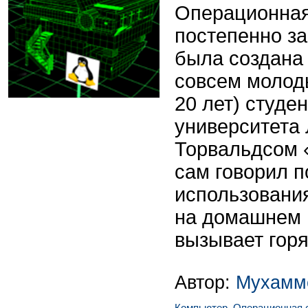
Операционная
постепенно з
была создана
совсем молод
20 лет) студе
университета
Торвальдсом «
сам говорил 
использования
на домашнем 
вызывает горя
Автор:
Мухамм
Компьютер
,
Операционная 