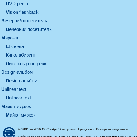
DVD-ревю
Vision flashback
вечерний посетитель
вечерний посетитель
миражи
et cetera
кинолабиринт
литературное ревю
design-альбом
design-альбом
unlinear text
Unlinear text
майкл муркок
майкл муркок
© 2001 — 2026 ООО «Арт Электроникс Проджект». Все права защищены.
Сайт может содержать контент, не предназначенный для лиц младше 18-ти ле