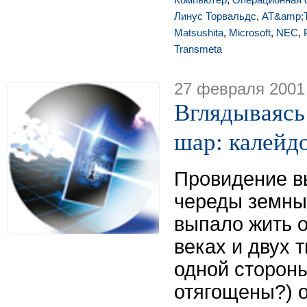
Линус Торвальдс
,
AT&amp;
Matsushita
,
Microsoft
,
NEC
,
Transmeta
27 февраля 2001
Вглядываясь
шар: калейд
Провидение в
череды земны
выпало жить 
веках и двух 
одной сторон
отягощены?) 