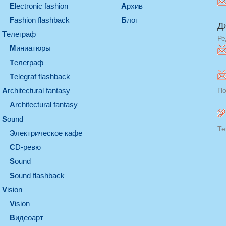
electronic fashion
Архив
Fashion flashback
Блог
Д
телеграф
Ре
миниатюры
телеграф
Telegraf flashback
architectural fantasy
По
architectural fantasy
sound
Те
электрическое кафе
CD-ревю
sound
Sound flashback
vision
vision
видеоарт