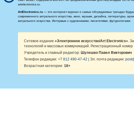
artelectronics.ru.
ArtElectronics.ru
— это интернет-журнал о самых обсуждаемых трендах будущег
современного актуального искусства, кино, музыки, дизайна, литературы, ар
актуального искусства. Интервью с художниками, писателями, футурологами
Сетевое издание
«Электронное искусство/Art Electronics»
. З
технологий и массовых коммуникаций. Регистрационный номер 
Учредитель и главный редактор:
Шулешко Павел Викторович
Телефон редакции:
+7 812 490-47-42
| Эл. почта редакции:
post@
Возрастная категория:
18+