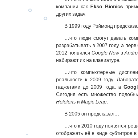
компании как
Ekso Bionics
приме
других задач.
В 1999 году Рэймонд предсказ
…что люди смогут давать ком
разрабатывать в 2007 году, а пер
2012 появился
Google Now
в
Andro
набирают их на клавиатуре.
…что компьютерные дисплеи
реальности к 2009 году. Лабора
гаджетами до 2009 года, а
Googl
Сегодня есть множество подобны
Hololens
и
Magic Leap
.
В 2005 он предсказал…
…что к 2010 году появятся реш
отображать её в виде субтитров в