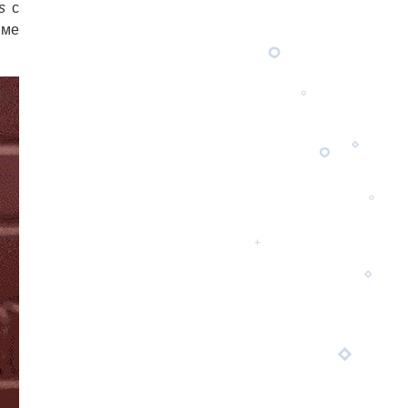
s
с
име