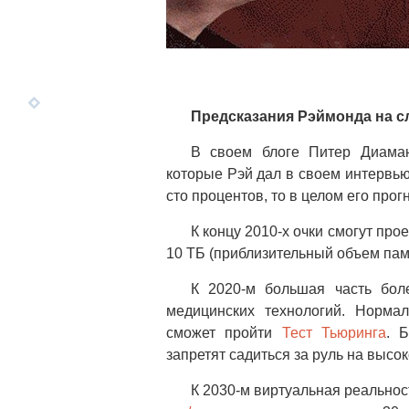
Предсказания Рэймонда на с
В своем блоге Питер Диаман
которые Рэй дал в своем интервью, 
сто процентов, то в целом его прог
К концу 2010-х очки смогут пр
10 ТБ (приблизительный объем пам
К 2020-м большая часть боле
медицинских технологий. Норма
сможет пройти
Тест Тьюринга
. 
запретят садиться за руль на высо
К 2030-м виртуальная реально