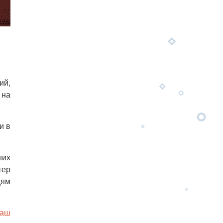
ий,
 на
и в
них
тер
дям
наш