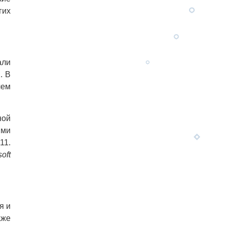
гих
али
. В
чем
ной
ыми
11.
oft
я и
аже