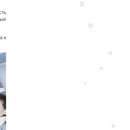
сть
бые
а к