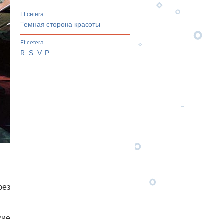
et cetera
Темная сторона красоты
et cetera
R. S. V. P.
рез
кие