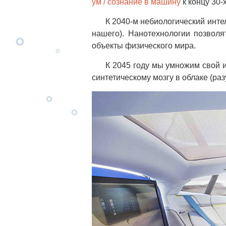
ум / сознание в машину
к концу 30-х
К 2040-м небиологический инте
нашего). Нанотехнологии позволя
объекты физического мира.
К 2045 году мы умножим свой и
синтетическому мозгу в облаке (раз