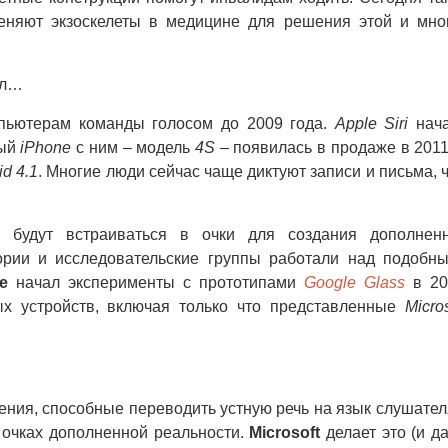
няют экзоскелеты в медицине для решения этой и мно
ал…
пьютерам команды голосом до 2009 года.
Apple Siri
нач
вый
iPhone
с ним – модель
4S
– появилась в продаже в 2011
id 4.1
. Многие люди сейчас чаще диктуют записи и письма, 
 будут встраиваться в очки для создания дополнен
тории и исследовательские группы работали над подобн
e
начал эксперименты с прототипами
Google Glass
в 20
х устройств, включая только что представленные
Micros
ения, способные переводить устную речь на язык слушател
 очках дополненной реальности.
Microsoft
делает это (и д