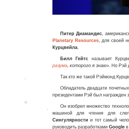
Питер Диамандис
, американ
Planetary Resources
, для своей 
Курцвейла
.
Билл Гейтс
называет Курц
разума
, которого я знаю»
. Но Рэй
Так кто же такой Рэймонд Курц
Обладатель двадцати почетных 
президентами Рэй был награжден з
Он изобрел множество техноло
машиной для чтения для сле
Сингулярности
и тот самый чело
руководить разработками
Google
в