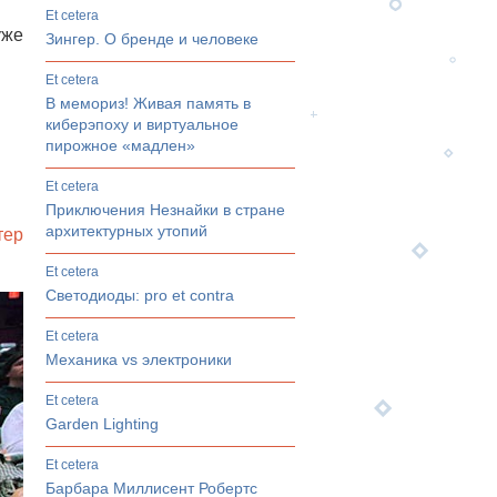
et cetera
уже
Зингер. О бренде и человеке
et cetera
В мемориз! Живая память в
киберэпоху и виртуальное
пирожное «мадлен»
et cetera
Приключения Незнайки в стране
архитектурных утопий
тер
et cetera
Светодиоды: pro et contrа
et cetera
Механика vs электроники
et cetera
Garden Lighting
et cetera
Барбара Миллисент Робертс