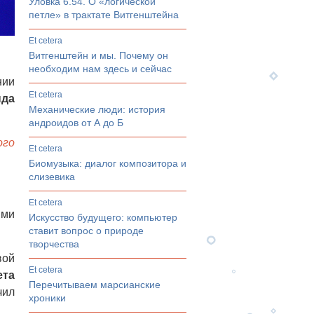
Уловка 6.54. О «логической
петле» в трактате Витгенштейна
et cetera
Витгенштейн и мы. Почему он
необходим нам здесь и сейчас
нии
et cetera
нда
Механические люди: история
андроидов от А до Б
ого
et cetera
Биомузыка: диалог композитора и
слизевика
et cetera
ими
Искусство будущего: компьютер
ставит вопрос о природе
творчества
вой
et cetera
ета
Перечитываем марсианские
чил
хроники