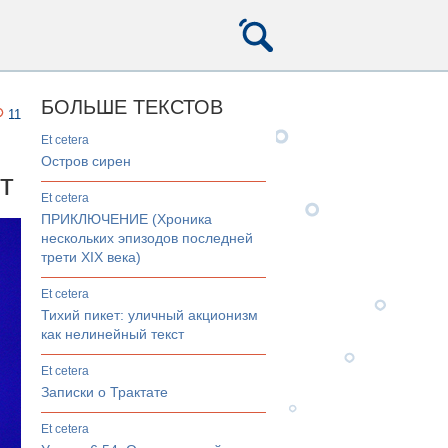
БОЛЬШЕ ТЕКСТОВ
11
et cetera
Остров сирен
т
et cetera
ПРИКЛЮЧЕНИЕ (Хроника
нескольких эпизодов последней
трети XIX века)
et cetera
Тихий пикет: уличный акционизм
как нелинейный текст
et cetera
Записки о Трактате
et cetera