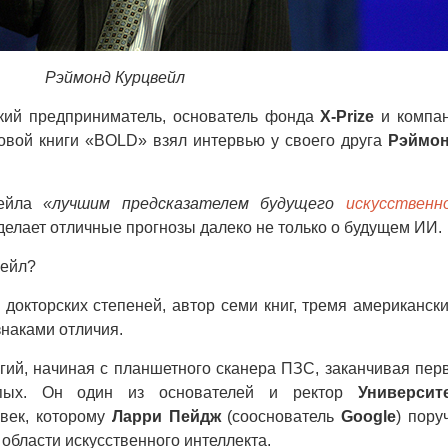
Рэймонд Курцвейл
ский предприниматель, основатель фонда
X-Prize
и компа
новой книги «BOLD» взял интервью у своего друга
Рэймо
вейла
«лучшим предсказателем будущего
искусственн
 делает отличные прогнозы далеко не только о будущем ИИ.
вейл?
докторских степеней, автор семи книг, тремя американск
наками отличия.
гий, начиная с планшетного сканера ПЗС, заканчивая пер
пых. Он один из основателей и ректор
Университ
век, которому
Ларри Пейдж
(сооснователь
Google
) пору
 области искусственного интеллекта.