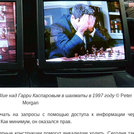
lue над Гарри Каспаровым в шахматы в 1997 году
© Peter
Morgan
ечать на запросы с помощью доступа к информации че
 Как минимум, он оказался прав.
етные конструкции помогут инвалидам ходить. Сегодня та