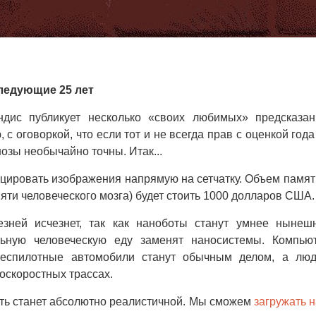
ледующие 25 лет
дис публикует несколько «своих любимых» предсказан
с оговоркой, что если тот и не всегда прав с оценкой года
нозы необычайно точны. Итак...
оецировать изображения напрямую на сетчатку. Объем памят
яти человеческого мозга) будет стоить 1000 долларов США.
зней исчезнет, так как наноботы станут умнее нынеш
льную человеческую еду заменят наносистемы. Компью
Беспилотные автомобили станут обычным делом, а лю
коскоростных трассах.
сть станет абсолютно реалистичной. Мы сможем
загружать 