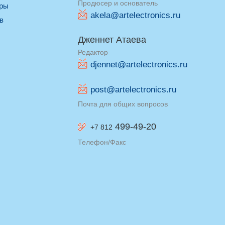
Продюсер и основатель
оры
akela@artelectronics.ru
ив
Дженнет Атаева
Редактор
djennet@artelectronics.ru
post@artelectronics.ru
Почта для общих вопросов
499-49-20
+7 812
Телефон/Факс