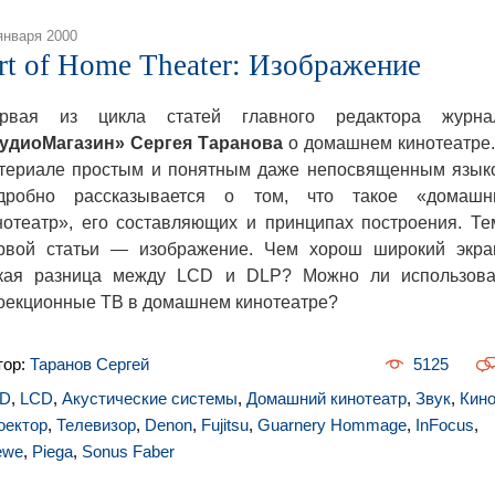
января 2000
rt of Home Theater: Изображение
рвая из цикла статей главного редактора журна
удиоМагазин»
Сергея Таранова
о домашнем кинотеатре.
териале простым и понятным даже непосвященным язык
дробно рассказывается о том, что такое «домашн
нотеатр», его составляющих и принципах построения. Те
рвой статьи — изображение. Чем хорош широкий экра
кая разница между LCD и DLP? Можно ли использова
оекционные ТВ в домашнем кинотеатре?
тор:
Таранов Сергей
5125
D
,
LCD
,
Акустические системы
,
Домашний кинотеатр
,
Звук
,
Кин
оектор
,
Телевизор
,
Denon
,
Fujitsu
,
Guarnery Hommage
,
InFocus
,
ewe
,
Piega
,
Sonus Faber