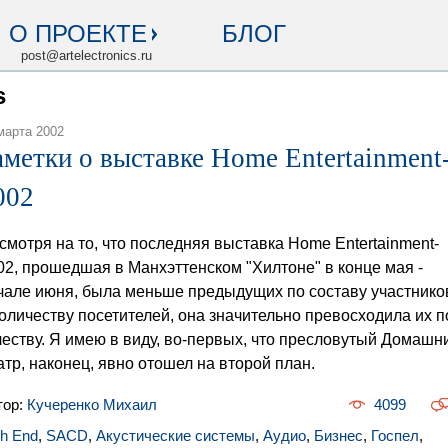
О ПРОЕКТЕ
БЛОГ
post@artelectronics.ru
s
марта 2002
аметки о выставке Home Entertainment
002
смотря на то, что последняя выставка Home Entertainment-
02, прошедшая в Манхэттенском "Хилтоне" в конце мая -
чале июня, была меньше предыдущих по составу участнико
количеству посетителей, она значительно превосходила их п
честву. Я имею в виду, во-первых, что пресловутый Домашн
атр, наконец, явно отошел на второй план.
тор:
Кучеренко Михаил
4099
gh End
,
SACD
,
Акустические системы
,
Аудио
,
Бизнес
,
Госпел
,