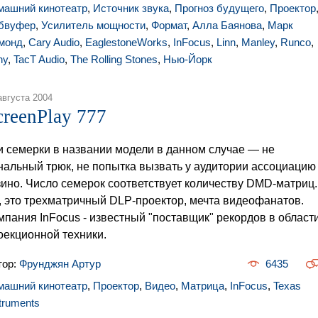
машний кинотеатр
,
Источник звука
,
Прогноз будущего
,
Проектор
бвуфер
,
Усилитель мощности
,
Формат
,
Алла Баянова
,
Марк
монд
,
Cary Audio
,
EaglestoneWorks
,
InFocus
,
Linn
,
Manley
,
Runco
,
ny
,
TacT Audio
,
The Rolling Stones
,
Нью-Йорк
августа 2004
creenPlay 777
и семерки в названии модели в данном случае — не
нальный трюк, не попытка вызвать у аудитории ассоциацию
зино. Число семерок соответствует количеству DMD-матриц.
, это трехматричный DLP-проектор, мечта видеофанатов.
мпания InFocus - известный "поставщик" рекордов в област
оекционной техники.
тор:
Фрунджян Артур
6435
машний кинотеатр
,
Проектор
,
Видео
,
Матрица
,
InFocus
,
Texas
truments