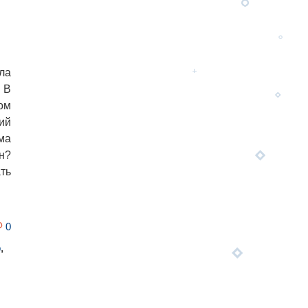
ла
 В
ом
ий
ма
н?
ть
0
о
,