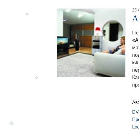
25 
A
Пе
«А
ма
по
ки
пе
Ка
пр
Ав
DV
Пр
Lo