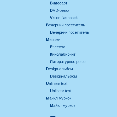
видеоарт
DVD-ревю
Vision flashback
вечерний посетитель
вечерний посетитель
миражи
et cetera
кинолабиринт
литературное ревю
design-альбом
design-альбом
unlinear text
Unlinear text
майкл муркок
майкл муркок