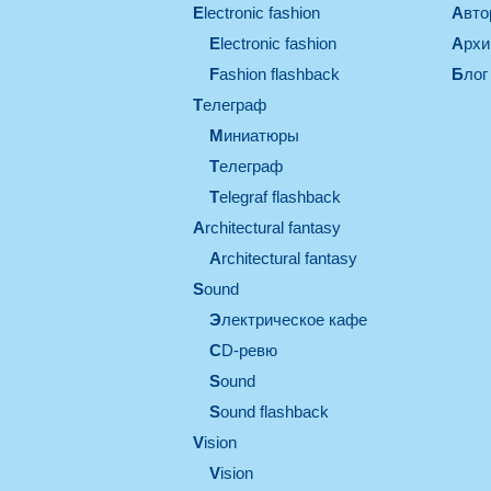
electronic fashion
Авт
electronic fashion
Арх
Fashion flashback
Блог
телеграф
миниатюры
телеграф
Telegraf flashback
architectural fantasy
architectural fantasy
sound
электрическое кафе
CD-ревю
sound
Sound flashback
vision
vision