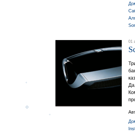
До
Са
Ал
So
01 
S
Тр
ба
ка
Да
Ко
пр
Ав
До
Ins