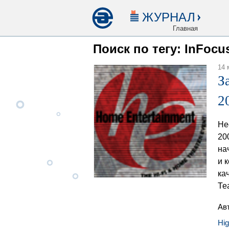
ЖУРНАЛ
Главная
Поиск по тегу: InFocu
14 
З
2
Не
20
на
и 
ка
Те
Ав
Hi