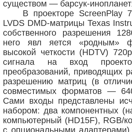
существом — барсук-инопланет
В проекторе ScreenPlay 77
LVDS DMD-матрицы Texas Instr
собственного разрешения 128
него явл яется «родным» ф
высокой четкости (HDTV) 720p
сигнала на вход проект
преобразований, приводящих р
разрешению матриц (в отличи
совместимых форматов — 640
Сами входы представлены ис
набором: два компонентных (
компьютерный (HD15F), RGB/к
с опциональными адаптерами), 