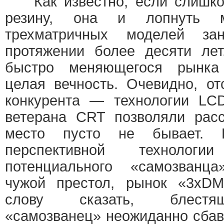
Как известно, если слишком
резину, она и лопнуть м
трехматричных моделей за
протяжении более десяти лет
быстро меняющегося рынка
целая вечность. Очевидно, от
конкурента — технологии LC
ветерана CRT позволяли расс
место пусто не бывает. 
перспективной технолог
потенциального «самозванца
чужой престол, рынок «3хDM
слову сказать, блестя
«самозванец» неожиданно сбав