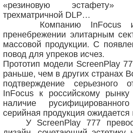
«резиновую эстафету» 
трехматричной DLP…
Компанию InFocus ино
пренебрежении элитарным сек
массовой продукции. С появле
повод для упреков исчез.
Прототип модели ScreenPlay 77
раньше, чем в других странах В
подтверждение серьезного о
InFocus к российскому рынку
наличие русифицированног
серийная продукция ожидается
У ScreenPlay 777 превосх
дизайн, сочетающий эстетику 