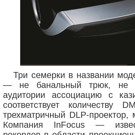
Три семерки в названии моде
— не банальный трюк, не 
аудитории ассоциацию с каз
соответствует количеству D
трехматричный DLP-проектор, 
Компания InFocus — извес
рекордов в области проекционн