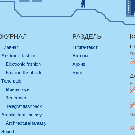
ЖУРНАЛ
РАЗДЕЛЫ
К
П
Главная
Future-текст
Пр
electronic fashion
Авторы
electronic fashion
Архив
Fashion flashback
Блог
Д
телеграф
Ре
миниатюры
телеграф
Telegraf flashback
architectural fantasy
По
architectural fantasy
sound