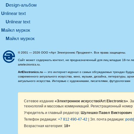
design-альбом
unlinear text
Unlinear text
майкл муркок
майкл муркок
© 2001 — 2026 ООО «Арт Электроникс Проджект». Все права защищены.
Сайт может содержать контент, не предназначенный для лиц младше 18-ти ле
artelectronics.ru.
ArtElectronics.ru
— это интернет-журнал о самых обсуждаемых трендах будущег
современного актуального искусства, кино, музыки, дизайна, литературы, ар
актуального искусства. Интервью с художниками, писателями, футурологами
Сетевое издание
«Электронное искусство/Art Electronics»
. З
технологий и массовых коммуникаций. Регистрационный номер 
Учредитель и главный редактор:
Шулешко Павел Викторович
Телефон редакции:
+7 812 490-47-42
| Эл. почта редакции:
post@
Возрастная категория:
18+