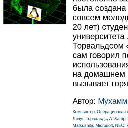
была создана
совсем молод
20 лет) студе
университета
Торвальдсом «
сам говорил 
использования
на домашнем 
вызывает горя
Автор:
Мухамм
Компьютер
,
Операционная 
Линус Торвальдс
,
AT&amp;
Matsushita
,
Microsoft
,
NEC
,