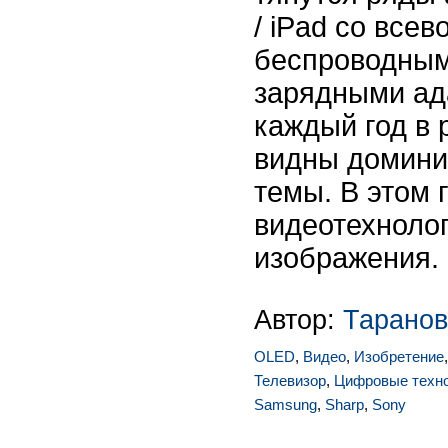
/ iPad со все
беспроводным
зарядными ад
каждый год в 
видны домини
темы. В этом 
видеотехнолог
изображения.
Автор:
Таранов
OLED
,
Видео
,
Изобретение
Телевизор
,
Цифровые техн
Samsung
,
Sharp
,
Sony