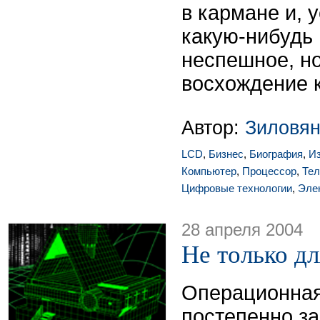
в кармане и, 
какую-нибудь
неспешное, н
восхождение 
Автор:
Зиловян
LCD
,
Бизнес
,
Биография
,
И
Компьютер
,
Процессор
,
Тел
Цифровые технологии
,
Эле
28 апреля 2004
Не только д
Операционная
постепенно з