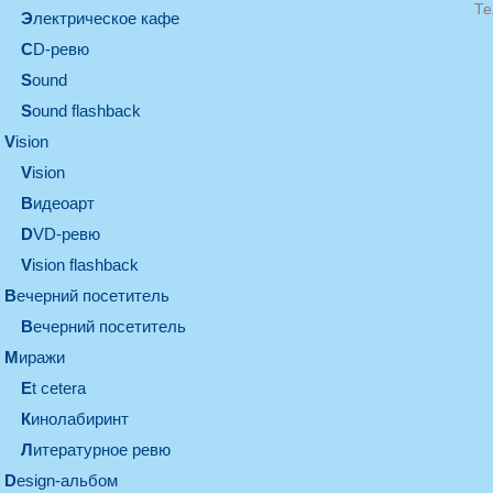
Те
электрическое кафе
CD-ревю
sound
Sound flashback
vision
vision
видеоарт
DVD-ревю
Vision flashback
вечерний посетитель
вечерний посетитель
миражи
et cetera
кинолабиринт
литературное ревю
design-альбом