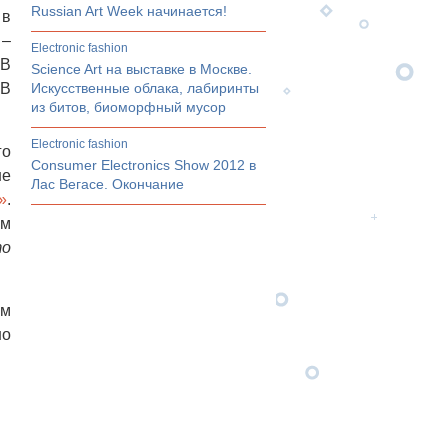
Russian Art Week начинается!
 в
 –
electronic fashion
 В
Science Art на выставке в Москве.
 В
Искусственные облака, лабиринты
из битов, биоморфный мусор
electronic fashion
го
Consumer Electronics Show 2012 в
не
Лас Вегасе. Окончание
»
.
ым
то
ем
но