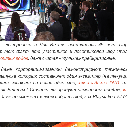
 электроники в Лас Вегасе исполнилось 45 лет. По
ет тот факт, что участников и посетителей шоу ста
рошлых годов
, даже считая «тучные» предкризисные.
же корпорации-гиганты демонстрируют техничес
выпуска которых составляет один экземпляр (на текущ
нает, завоюет ли новая идея мир,
как когда-то DVD
, и
 как Betamax? Станет ли продукт чемпионом продаж,
к
даже не сможет толком набрать ход, как Playstation Vita?