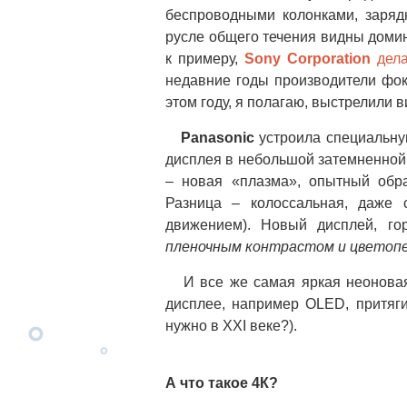
беспроводными колонками, заряд
русле общего течения видны домин
к примеру,
Sony Corporation
дела
недавние годы производители фо
этом году, я полагаю, выстрелили 
Panasonic
устроила специальну
дисплея в небольшой затемненной 
– новая «плазма», опытный обр
Разница – колоссальная, даже
движением). Новый дисплей, г
пленочным контрастом и цветопе
И все же самая яркая неоновая 
дисплее, например OLED, притяги
нужно в XXI веке?).
А что такое 4К?