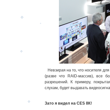
Невзирая на то, что носителя дл
(разве что RAID-массив), все б
разрешений. К примеру, покрыт
слухам, будет выдавать видеосигна
Зато я видел на CES 8К!