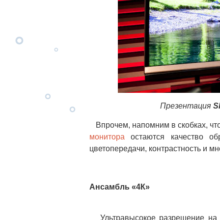
Презентация
S
Впрочем, напомним в скобках, что
монитора
остаются качество обр
цветопередачи, контрастность и мн
Ансамбль «4К»
Ультравысокое разрешение н