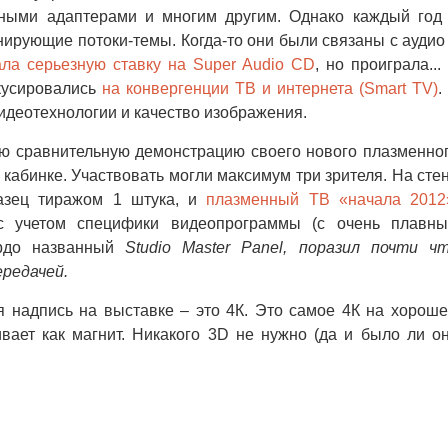
ными адаптерами и многим другим. Однако каждый год
ирующие потоки-темы. Когда-то они были связаны с аудио
ла серьезную ставку на Super Audio CD
, но проиграла...
кусировались
на конвергенции ТВ и интернета (Smart TV)
.
видеотехнологии и качество изображения.
ю сравнительную демонстрацию своего нового плазменно
кабинке. Участвовать могли максимум три зрителя. На сте
азец тиражом 1 штука, и
плазменный ТВ «начала 2012
 с учетом специфики видеопрограммы (с очень плавн
ордо названный
Studio Master Panel, поразил почти ч
редачей.
надпись на выставке – это 4К. Это самое 4К на хорош
вает как магнит. Никакого 3D не нужно (да и было ли о