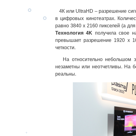
4К или UltraHD – разрешение сигн
в цифровых кинотеатрах. Количе
равно 3840 x 2160 пикселей (а для
Технология 4K
получила свое на
превышает разрешение 1920 x 10
четкости.
На относительно небольшом эк
незаметны или неотчетливы. На б
реальны.