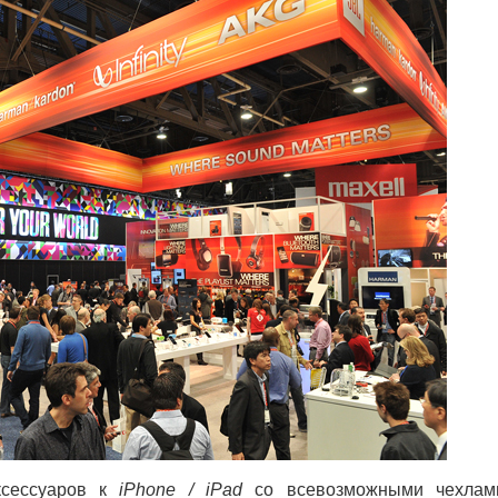
сессуаров к
iPhone / iPad
со всевозможными чехлам