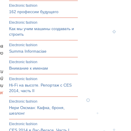
electronic fashion
162 профессии будущего
electronic fashion
Как мы учим машины создавать и
строить
electronic fashion
ра
Summa Informaciae
ло
electronic fashion
Внимание к именам
ки
ий
electronic fashion
Hi-Fi на высоте. Репортаж с CES
ли
2014, часть II
ак
electronic fashion
Нери Оксман: Кафка, броня,
шезлонг
electronic fashion
CES 2014 в Лас-Вегасе. Часть I