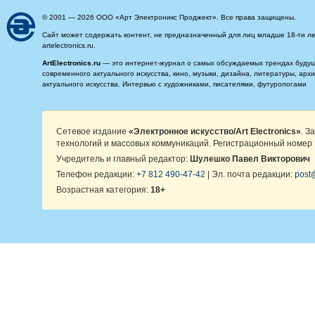
© 2001 — 2026 ООО «Арт Электроникс Проджект». Все права защищены.
Сайт может содержать контент, не предназначенный для лиц младше 18-ти ле
artelectronics.ru.
ArtElectronics.ru
— это интернет-журнал о самых обсуждаемых трендах будущег
современного актуального искусства, кино, музыки, дизайна, литературы, ар
актуального искусства. Интервью с художниками, писателями, футурологами
Сетевое издание
«Электронное искусство/Art Electronics»
. З
технологий и массовых коммуникаций. Регистрационный номер 
Учредитель и главный редактор:
Шулешко Павел Викторович
Телефон редакции:
+7 812 490-47-42
| Эл. почта редакции:
post@
Возрастная категория:
18+