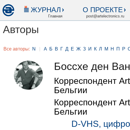
ЖУРНАЛ
О ПРОЕКТЕ
Главная
post@artelectronics.ru
Авторы
Все авторы:
N
|
А
Б
В
Г
Д
Е
Ж
З
И
К
Л
М
Н
П
Р
Боссхе ден Ва
Корреспондент Art 
Бельгии
Корреспондент Art 
Бельгии
D-VHS, цифро