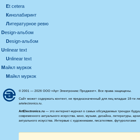
et cetera
кинолабиринт
литературное ревю
design-альбом
design-альбом
unlinear text
Unlinear text
майкл муркок
майкл муркок
© 2001 — 2026 ООО «Арт Электроникс Проджект». Все права защищены.
Сайт может содержать контент, не предназначенный для лиц младше 18-ти ле
artelectronics.ru.
ArtElectronics.ru
— это интернет-журнал о самых обсуждаемых трендах будущег
современного актуального искусства, кино, музыки, дизайна, литературы, ар
актуального искусства. Интервью с художниками, писателями, футурологами