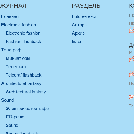
ЖУРНАЛ
РАЗДЕЛЫ
К
П
Главная
Future-текст
Пр
electronic fashion
Авторы
electronic fashion
Архив
Fashion flashback
Блог
Д
телеграф
Ре
миниатюры
телеграф
Telegraf flashback
architectural fantasy
По
architectural fantasy
sound
Те
электрическое кафе
CD-ревю
sound
Sound flashback