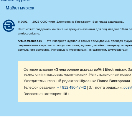
майкл муркок
© 2001 — 2026 ООО «Арт Электроникс Проджект». Все права защищены.
Сайт может содержать контент, не предназначенный для лиц младше 18-ти ле
artelectronics.ru.
ArtElectronics.ru
— это интернет-журнал о самых обсуждаемых трендах будущег
современного актуального искусства, кино, музыки, дизайна, литературы, ар
актуального искусства. Интервью с художниками, писателями, футурологами
Сетевое издание
«Электронное искусство/Art Electronics»
. З
технологий и массовых коммуникаций. Регистрационный номер 
Учредитель и главный редактор:
Шулешко Павел Викторович
Телефон редакции:
+7 812 490-47-42
| Эл. почта редакции:
post@
Возрастная категория:
18+