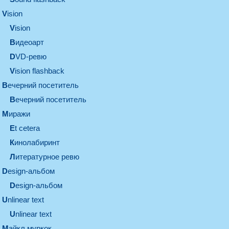
vision
vision
видеоарт
DVD-ревю
Vision flashback
вечерний посетитель
вечерний посетитель
миражи
et cetera
кинолабиринт
литературное ревю
design-альбом
design-альбом
unlinear text
Unlinear text
майкл муркок