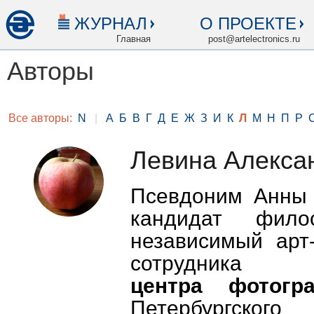
ЖУРНАЛ
О ПРОЕКТЕ
Главная
post@artelectronics.ru
Авторы
Все авторы:
N
|
А
Б
В
Г
Д
Е
Ж
З
И
К
Л
М
Н
П
Р
Левина Алекса
Псевдоним Анны 
кандидат фил
независимый арт-
сотрудник
центра фотог
Петербургско