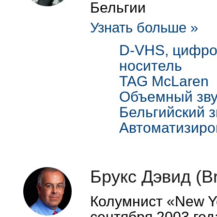
Бельгии
Узнать больше »
D-VHS, цифро
носитель
TAG McLaren
Объемный звук
Бельгийский з
Автоматизиро
Брукс Дэвид (B
Колумнист «New Yo
сентября 2003 год