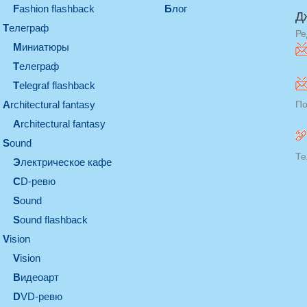
Fashion flashback
Блог
Д
телеграф
Ре
миниатюры
телеграф
Telegraf flashback
architectural fantasy
По
architectural fantasy
sound
Те
электрическое кафе
CD-ревю
sound
Sound flashback
vision
vision
видеоарт
DVD-ревю