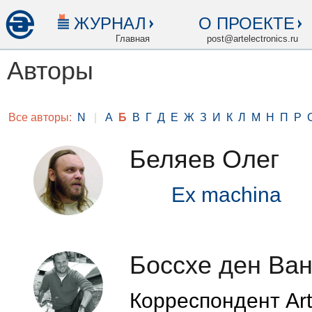
ЖУРНАЛ
О ПРОЕКТЕ
Главная
post@artelectronics.ru
Авторы
Все авторы:
N
|
А
Б
В
Г
Д
Е
Ж
З
И
К
Л
М
Н
П
Р
Беляев Олег
Ex machina
Боссхе ден Ва
Корреспондент Art 