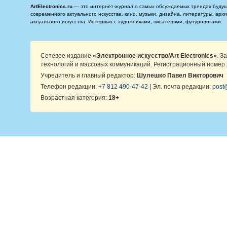
ArtElectronics.ru
— это интернет-журнал о самых обсуждаемых трендах будущег
современного актуального искусства, кино, музыки, дизайна, литературы, ар
актуального искусства. Интервью с художниками, писателями, футурологами
Сетевое издание
«Электронное искусство/Art Electronics»
. З
технологий и массовых коммуникаций. Регистрационный номер 
Учредитель и главный редактор:
Шулешко Павел Викторович
Телефон редакции:
+7 812 490-47-42
| Эл. почта редакции:
post@
Возрастная категория:
18+