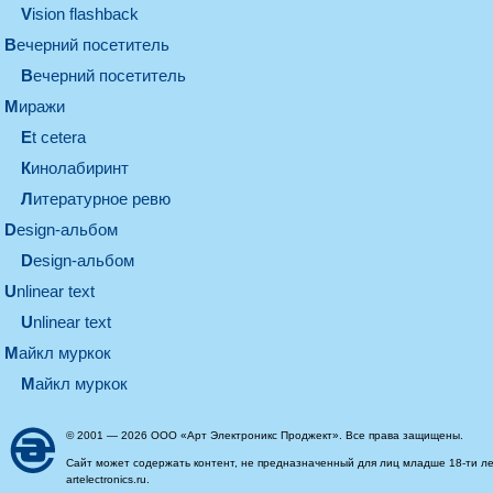
Vision flashback
вечерний посетитель
вечерний посетитель
миражи
et cetera
кинолабиринт
литературное ревю
design-альбом
design-альбом
unlinear text
Unlinear text
майкл муркок
майкл муркок
© 2001 — 2026 ООО «Арт Электроникс Проджект». Все права защищены.
Сайт может содержать контент, не предназначенный для лиц младше 18-ти ле
artelectronics.ru.