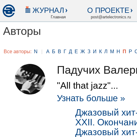
ЖУРНАЛ
О ПРОЕКТЕ
Главная
post@artelectronics.ru
Авторы
Все авторы:
N
|
А
Б
В
Г
Д
Е
Ж
З
И
К
Л
М
Н
П
Р
Падучих Валер
"All that jazz"...
Узнать больше »
Джазовый хит-
XXII. Окончан
Джазовый хит-