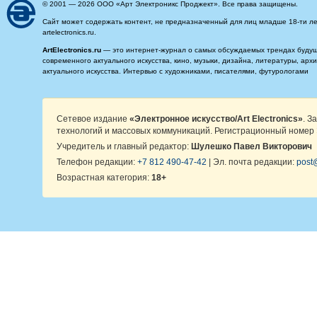
© 2001 — 2026 ООО «Арт Электроникс Проджект». Все права защищены.
Сайт может содержать контент, не предназначенный для лиц младше 18-ти ле
artelectronics.ru.
ArtElectronics.ru
— это интернет-журнал о самых обсуждаемых трендах будущег
современного актуального искусства, кино, музыки, дизайна, литературы, ар
актуального искусства. Интервью с художниками, писателями, футурологами
Сетевое издание
«Электронное искусство/Art Electronics»
. З
технологий и массовых коммуникаций. Регистрационный номер 
Учредитель и главный редактор:
Шулешко Павел Викторович
Телефон редакции:
+7 812 490-47-42
| Эл. почта редакции:
post@
Возрастная категория:
18+