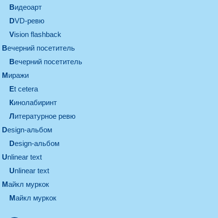
видеоарт
DVD-ревю
Vision flashback
вечерний посетитель
вечерний посетитель
миражи
et cetera
кинолабиринт
литературное ревю
design-альбом
design-альбом
unlinear text
Unlinear text
майкл муркок
майкл муркок