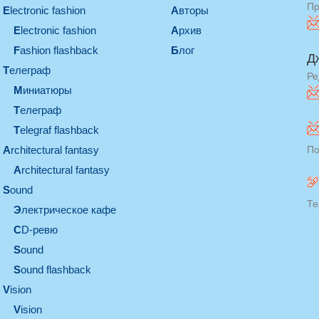
Пр
electronic fashion
Авторы
electronic fashion
Архив
Fashion flashback
Блог
Д
телеграф
Ре
миниатюры
телеграф
Telegraf flashback
architectural fantasy
По
architectural fantasy
sound
Те
электрическое кафе
CD-ревю
sound
Sound flashback
vision
vision