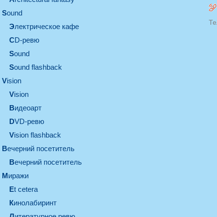
sound
Те
электрическое кафе
CD-ревю
sound
Sound flashback
vision
vision
видеоарт
DVD-ревю
Vision flashback
вечерний посетитель
вечерний посетитель
миражи
et cetera
кинолабиринт
литературное ревю