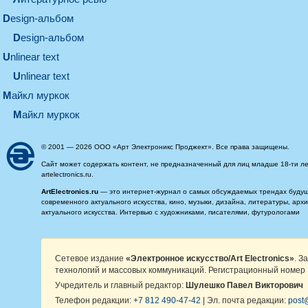
design-альбом
design-альбом
unlinear text
Unlinear text
майкл муркок
майкл муркок
© 2001 — 2026 ООО «Арт Электроникс Проджект». Все права защищены.
Сайт может содержать контент, не предназначенный для лиц младше 18-ти ле
artelectronics.ru.
ArtElectronics.ru
— это интернет-журнал о самых обсуждаемых трендах будущег
современного актуального искусства, кино, музыки, дизайна, литературы, ар
актуального искусства. Интервью с художниками, писателями, футурологами
Сетевое издание
«Электронное искусство/Art Electronics»
. З
технологий и массовых коммуникаций. Регистрационный номер 
Учредитель и главный редактор:
Шулешко Павел Викторович
Телефон редакции:
+7 812 490-47-42
| Эл. почта редакции:
post@