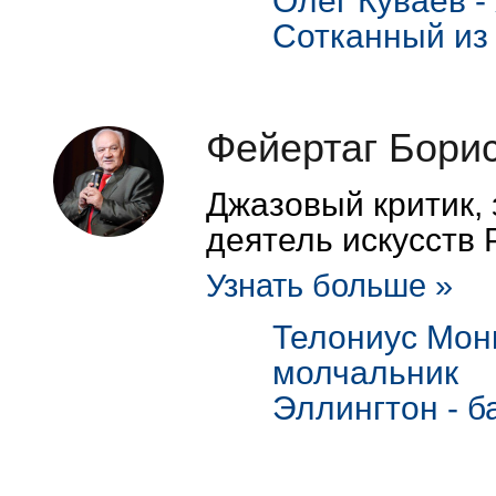
Олег Куваев -
Сотканный из
Фейертаг Бори
Джазовый критик,
деятель искусств 
Узнать больше »
Телониус Монк
молчальник
Эллингтон - б