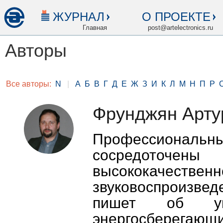
ЖУРНАЛ
О ПРОЕКТЕ
Главная
post@artelectronics.ru
Авторы
Все авторы:
N
|
А
Б
В
Г
Д
Е
Ж
З
И
К
Л
М
Н
П
Р
Фрунджян Арту
Профессиональны
сосредото
высококачественн
звуковоспроизведе
пишет об у
энергосберега