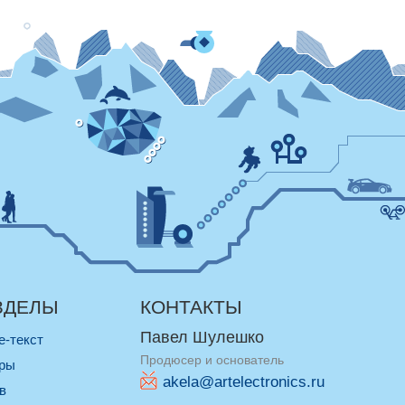
ЗДЕЛЫ
КОНТАКТЫ
Павел Шулешко
re-текст
Продюсер и основатель
оры
akela@artelectronics.ru
ив