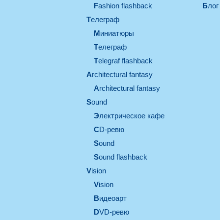
Fashion flashback
Блог
телеграф
миниатюры
телеграф
Telegraf flashback
architectural fantasy
architectural fantasy
sound
электрическое кафе
CD-ревю
sound
Sound flashback
vision
vision
видеоарт
DVD-ревю