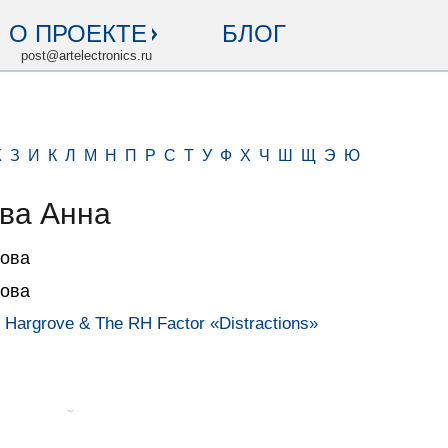
О ПРОЕКТЕ
БЛОГ
post@artelectronics.ru
Ж
З
И
К
Л
М
Н
П
Р
С
Т
У
Ф
Х
Ч
Ш
Щ
Э
Ю
ва Анна
ова
ова
 Hargrove & The RH Factor «Distractions»