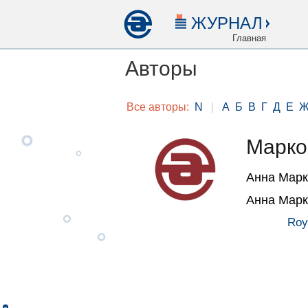
ЖУРНАЛ
Главная
Авторы
Все авторы:
N
|
А
Б
В
Г
Д
Е
Марко
Анна Марк
Анна Марк
Roy