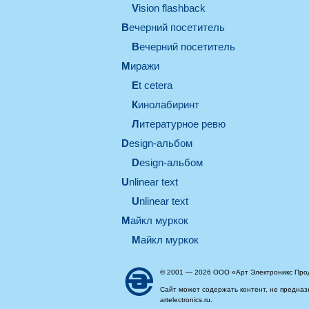
Vision flashback
вечерний посетитель
вечерний посетитель
миражи
et cetera
кинолабиринт
литературное ревю
design-альбом
design-альбом
unlinear text
Unlinear text
майкл муркок
майкл муркок
© 2001 — 2026 ООО «Арт Электроникс Про
Сайт может содержать контент, не предназ
artelectronics.ru.