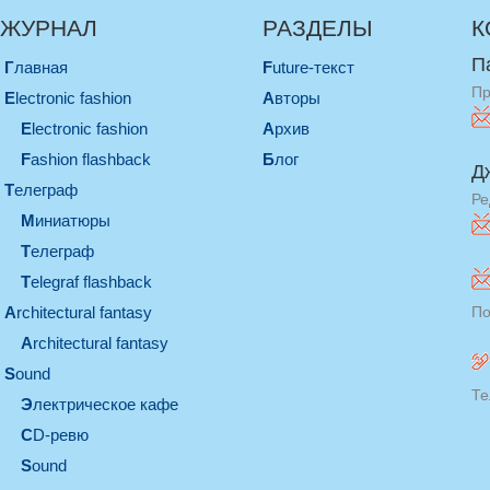
ЖУРНАЛ
РАЗДЕЛЫ
К
П
Главная
Future-текст
Пр
electronic fashion
Авторы
electronic fashion
Архив
Fashion flashback
Блог
Д
телеграф
Ре
миниатюры
телеграф
Telegraf flashback
architectural fantasy
По
architectural fantasy
sound
Те
электрическое кафе
CD-ревю
sound