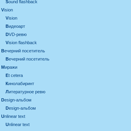
Sound flashback
vision
vision
видеоарт
DVD-ревю
Vision flashback
вечерний посетитель
вечерний посетитель
миражи
et cetera
кинолабиринт
литературное ревю
design-альбом
design-альбом
unlinear text
Unlinear text