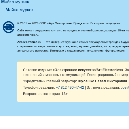
майкл муркок
майкл муркок
© 2001 — 2026 ООО «Арт Электроникс Проджект». Все права защищены.
Сайт может содержать контент, не предназначенный для лиц младше 18-ти ле
artelectronics.ru.
ArtElectronics.ru
— это интернет-журнал о самых обсуждаемых трендах будущег
современного актуального искусства, кино, музыки, дизайна, литературы, ар
актуального искусства. Интервью с художниками, писателями, футурологами
Сетевое издание
«Электронное искусство/Art Electronics»
. З
технологий и массовых коммуникаций. Регистрационный номер 
Учредитель и главный редактор:
Шулешко Павел Викторович
Телефон редакции:
+7 812 490-47-42
| Эл. почта редакции:
post@
Возрастная категория:
18+