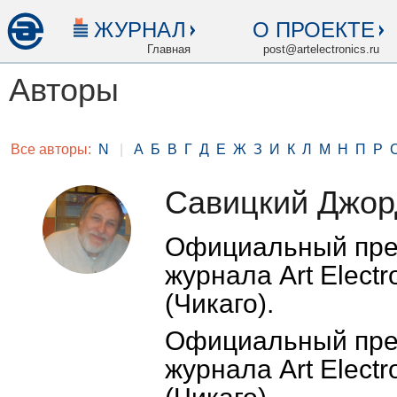
ЖУРНАЛ
О ПРОЕКТЕ
Главная
post@artelectronics.ru
Авторы
Все авторы:
N
|
А
Б
В
Г
Д
Е
Ж
З
И
К
Л
М
Н
П
Р
Савицкий Джо
Официальный пре
журнала Art Elect
(Чикаго).
Официальный пре
журнала Art Elect