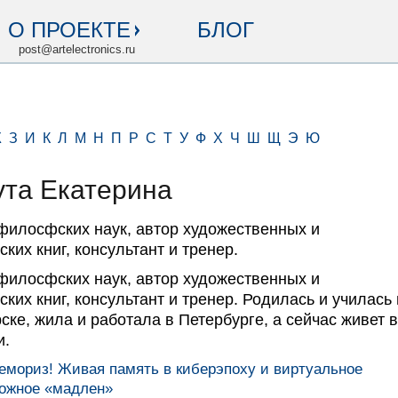
О ПРОЕКТЕ
БЛОГ
post@artelectronics.ru
Ж
З
И
К
Л
М
Н
П
Р
С
Т
У
Ф
Х
Ч
Ш
Щ
Э
Ю
ута Екатерина
филосфских наук, автор художественных и
ких книг, консультант и тренер.
филосфских наук, автор художественных и
ких книг, консультант и тренер. Родилась и училась 
ке, жила и работала в Петербурге, а сейчас живет в
и.
емориз! Живая память в киберэпоху и виртуальное
ожное «мадлен»