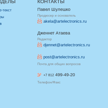
ЗДЕЛЫ
КОНТАКТЫ
Павел Шулешко
re-текст
Продюсер и основатель
оры
akela@artelectronics.ru
ив
Дженнет Атаева
Редактор
djennet@artelectronics.ru
post@artelectronics.ru
Почта для общих вопросов
499-49-20
+7 812
Телефон/Факс