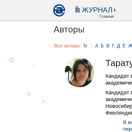
ЖУРНАЛ
Главная
Авторы
Все авторы:
N
|
А
Б
В
Г
Д
Е
Тарат
Кандидат 
академичес
Кандидат 
академичес
Новосибирс
Финлянди
В м
пир