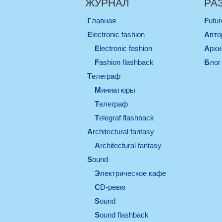
ЖУРНАЛ
РА
Главная
Futu
electronic fashion
Авт
electronic fashion
Арх
Fashion flashback
Блог
телеграф
миниатюры
телеграф
Telegraf flashback
architectural fantasy
architectural fantasy
sound
электрическое кафе
CD-ревю
sound
Sound flashback