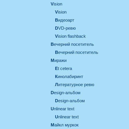
vision
vision
видеоарт
DVD-ревю
Vision flashback
вечерний посетитель
вечерний посетитель
миражи
et cetera
кинолабиринт
литературное ревю
design-альбом
design-альбом
unlinear text
Unlinear text
майкл муркок