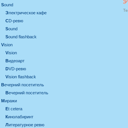
sound
Те
электрическое кафе
CD-ревю
sound
Sound flashback
vision
vision
видеоарт
DVD-ревю
Vision flashback
вечерний посетитель
вечерний посетитель
миражи
et cetera
кинолабиринт
литературное ревю