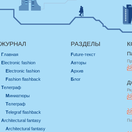
ЖУРНАЛ
РАЗДЕЛЫ
К
П
Главная
Future-текст
Пр
electronic fashion
Авторы
electronic fashion
Архив
Fashion flashback
Блог
Д
телеграф
Ре
миниатюры
телеграф
Telegraf flashback
architectural fantasy
По
architectural fantasy