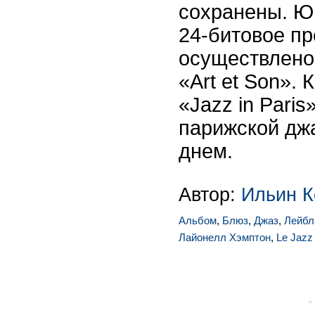
сохранены. Ю
24-битовое п
осуществлено
«Art et Son».
«Jazz in Pari
парижской джа
днем.
Автор:
Ильин К
Альбом
,
Блюз
,
Джаз
,
Лейбл
Лайонелл Хэмптон
,
Le Jazz