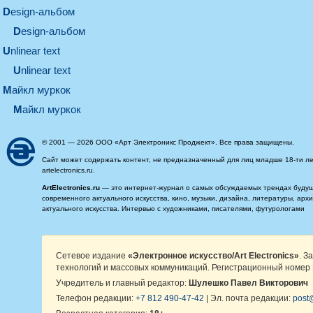
design-альбом
design-альбом
unlinear text
Unlinear text
майкл муркок
майкл муркок
© 2001 — 2026 ООО «Арт Электроникс Проджект». Все права защищены.
Сайт может содержать контент, не предназначенный для лиц младше 18-ти ле
artelectronics.ru.
ArtElectronics.ru
— это интернет-журнал о самых обсуждаемых трендах будущег
современного актуального искусства, кино, музыки, дизайна, литературы, ар
актуального искусства. Интервью с художниками, писателями, футурологами
Сетевое издание
«Электронное искусство/Art Electronics»
. З
технологий и массовых коммуникаций. Регистрационный номер 
Учредитель и главный редактор:
Шулешко Павел Викторович
Телефон редакции:
+7 812 490-47-42
| Эл. почта редакции:
post@