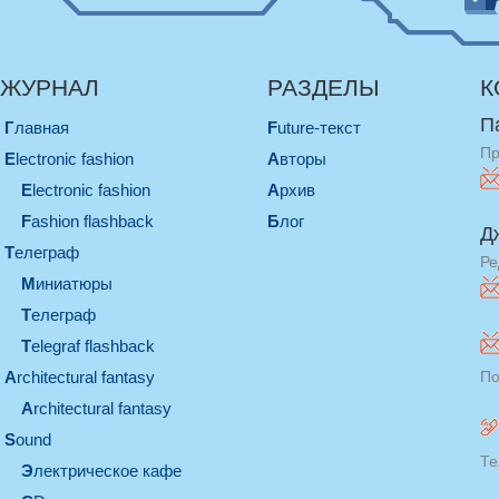
ЖУРНАЛ
РАЗДЕЛЫ
К
П
Главная
Future-текст
Пр
electronic fashion
Авторы
electronic fashion
Архив
Fashion flashback
Блог
Д
телеграф
Ре
миниатюры
телеграф
Telegraf flashback
architectural fantasy
По
architectural fantasy
sound
Те
электрическое кафе