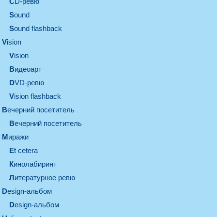
CD-ревю
sound
Sound flashback
vision
vision
видеоарт
DVD-ревю
Vision flashback
вечерний посетитель
вечерний посетитель
миражи
et cetera
кинолабиринт
литературное ревю
design-альбом
design-альбом