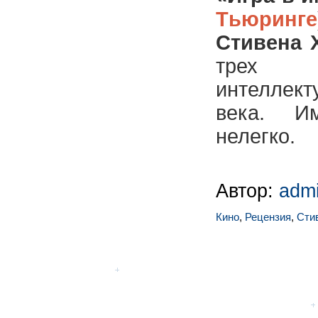
Тьюринге
Стивена 
трех
интелле
века. И
нелегко.
Автор:
adm
Кино
,
Рецензия
,
Сти