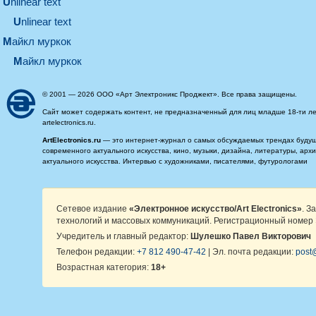
unlinear text
Unlinear text
майкл муркок
майкл муркок
© 2001 — 2026 ООО «Арт Электроникс Проджект». Все права защищены.
Сайт может содержать контент, не предназначенный для лиц младше 18-ти ле
artelectronics.ru.
ArtElectronics.ru
— это интернет-журнал о самых обсуждаемых трендах будущег
современного актуального искусства, кино, музыки, дизайна, литературы, ар
актуального искусства. Интервью с художниками, писателями, футурологами
Сетевое издание
«Электронное искусство/Art Electronics»
. З
технологий и массовых коммуникаций. Регистрационный номер 
Учредитель и главный редактор:
Шулешко Павел Викторович
Телефон редакции:
+7 812 490-47-42
| Эл. почта редакции:
post@
Возрастная категория:
18+