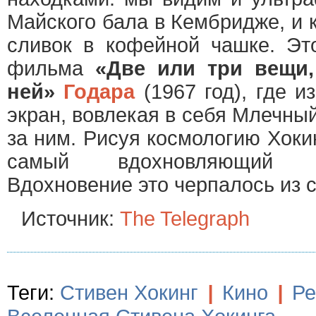
Майского бала в Кембридже, и 
сливок в кофейной чашке. Эт
фильма
«Две или три вещи
ней»
Годара
(1967 год), где и
экран, вовлекая в себя Млечный
за ним. Рисуя космологию Хоки
самый вдохновляющий 
Вдохновение это черпалось из 
Источник:
The Telegraph
Теги:
Стивен Хокинг
|
Кино
|
Ре