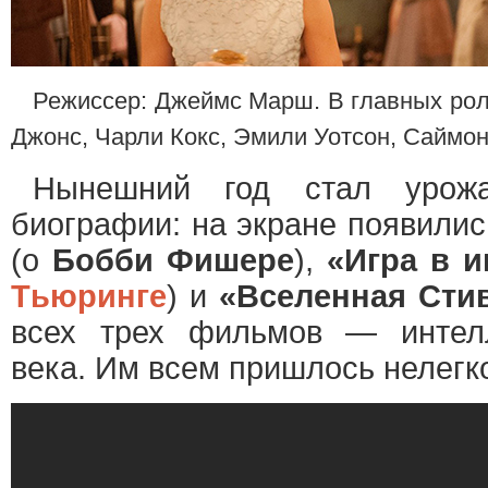
Режиссер: Джеймс Марш. В главных рол
Джонс, Чарли Кокс, Эмили Уотсон, Саймо
Нынешний год стал урож
биографии: на экране появили
(о
Бобби Фишере
),
«Игра в 
Тьюринге
) и
«Вселенная Сти
всех трех фильмов — интелл
века. Им всем пришлось нелегк