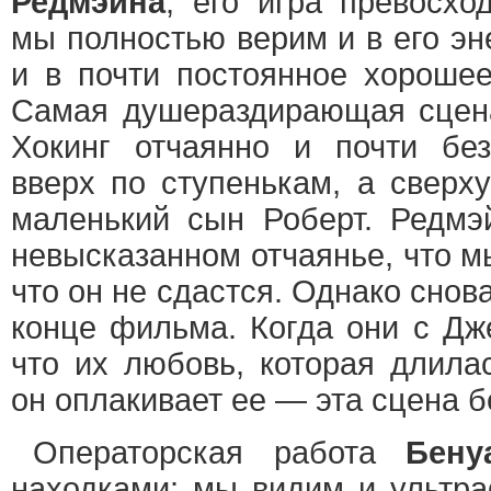
Редмэйна
, его игра превосхо
мы полностью верим и в его эне
и в почти постоянное хорошее
Самая душераздирающая сцен
Хокинг отчаянно и почти бе
вверх по ступенькам, а сверху
маленький сын Роберт. Редмэ
невысказанном отчаянье, что м
что он не сдастся. Однако снов
конце фильма. Когда они с Дж
что их любовь, которая длила
он оплакивает ее — эта сцена б
Операторская работа
Бену
находками: мы видим и ультра