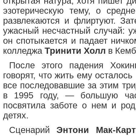
открытая натура, хотя пишет д
эзотерическую тему, о средне
развлекаются и флиртуют. Зат
ужасный несчастный случай: у
он спотыкается и падает ничк
колледжа
Тринити Холл
в Кемб
После этого падения Хокин
говорят, что жить ему осталось
все последовавшие за этим три
в 1995 году, — большую ча
посвятила заботе о нем и род
детях.
Сценарий
Энтони Мак-Карт