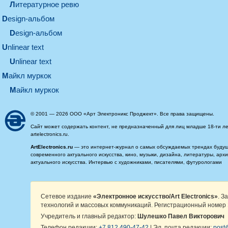
литературное ревю
design-альбом
design-альбом
unlinear text
Unlinear text
майкл муркок
майкл муркок
© 2001 — 2026 ООО «Арт Электроникс Проджект». Все права защищены.
Сайт может содержать контент, не предназначенный для лиц младше 18-ти ле
artelectronics.ru.
ArtElectronics.ru
— это интернет-журнал о самых обсуждаемых трендах будущег
современного актуального искусства, кино, музыки, дизайна, литературы, ар
актуального искусства. Интервью с художниками, писателями, футурологами
Сетевое издание
«Электронное искусство/Art Electronics»
. З
технологий и массовых коммуникаций. Регистрационный номер 
Учредитель и главный редактор:
Шулешко Павел Викторович
Телефон редакции:
+7 812 490-47-42
| Эл. почта редакции:
post@