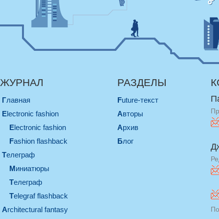
ЖУРНАЛ
РАЗДЕЛЫ
К
П
Главная
Future-текст
Пр
electronic fashion
Авторы
electronic fashion
Архив
Fashion flashback
Блог
Д
телеграф
Ре
миниатюры
телеграф
Telegraf flashback
architectural fantasy
По