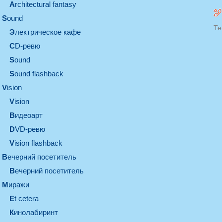
architectural fantasy
sound
Те
электрическое кафе
CD-ревю
sound
Sound flashback
vision
vision
видеоарт
DVD-ревю
Vision flashback
вечерний посетитель
вечерний посетитель
миражи
et cetera
кинолабиринт