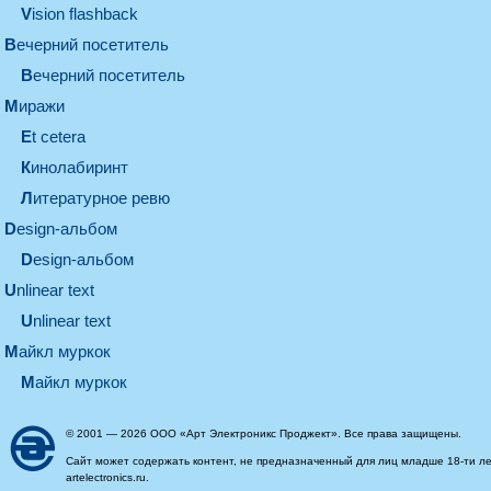
Vision flashback
вечерний посетитель
вечерний посетитель
миражи
et cetera
кинолабиринт
литературное ревю
design-альбом
design-альбом
unlinear text
Unlinear text
майкл муркок
майкл муркок
© 2001 — 2026 ООО «Арт Электроникс Проджект». Все права защищены.
Сайт может содержать контент, не предназначенный для лиц младше 18-ти ле
artelectronics.ru.