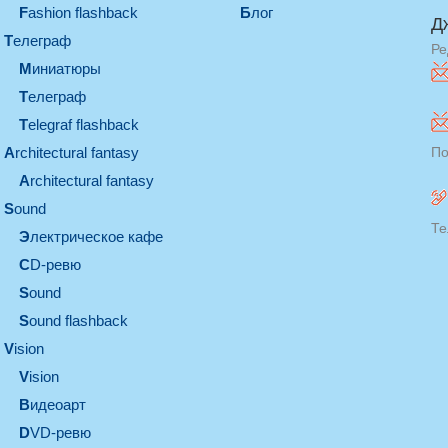
Fashion flashback
Блог
Д
телеграф
Ре
миниатюры
телеграф
Telegraf flashback
architectural fantasy
По
architectural fantasy
sound
Те
электрическое кафе
CD-ревю
sound
Sound flashback
vision
vision
видеоарт
DVD-ревю