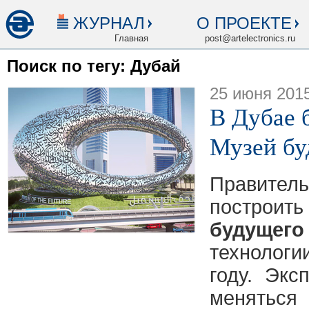
ЖУРНАЛ
О ПРОЕКТЕ
Главная
post@artelectronics.ru
Поиск по тегу: Дубай
25 июня 201
В Дубае 
Музей бу
Правител
построи
будущего
технолог
году. Экс
менять