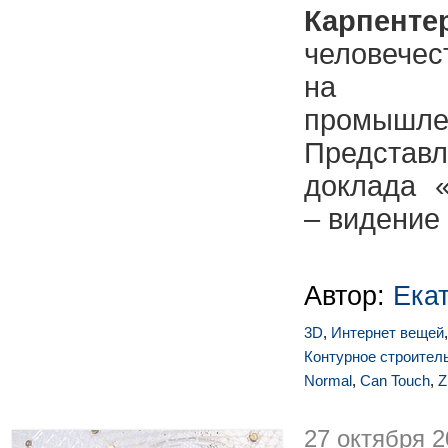
Карпенте
человечес
на по
промышл
Предста
доклада 
– видение 
Автор:
Ека
3D
,
Интернет вещей
Контурное строител
Normal
,
Can Touch
,
Z
27 октября 2