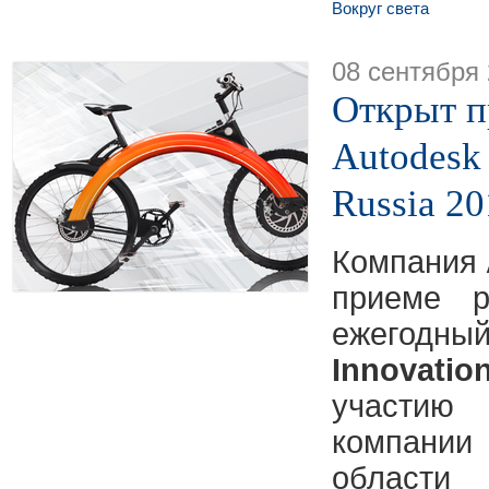
Вокруг света
08 сентября
Открыт п
Autodesk 
Russia 20
Компания
приеме р
ежегодны
Innovati
участи
компани
област