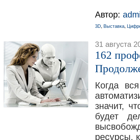
Автор:
adm
3D
,
Выставка
,
Цифро
31 августа 2
162 проф
Продолж
Когда вс
автомат
значит, ч
будет де
высвобож
ресурсы, 