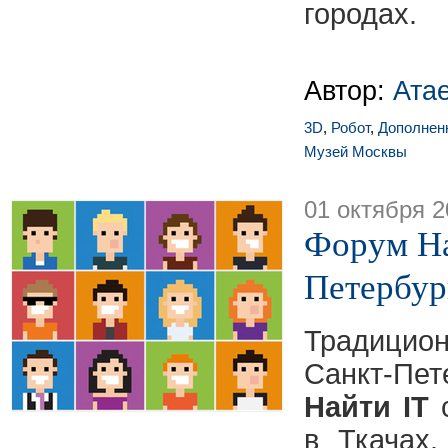
городах.
Автор:
Ата
3D
,
Робот
,
Дополнен
Музей Москвы
01 октября 2
Форум На
Петербур
Традицио
Санкт-П
Найти IT
с
в Ткачах