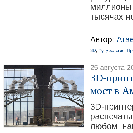
миллионы
тысячах н
Автор:
Ата
3D
,
Футурология
,
Пр
25 августа 2
3D-принт
мост в А
3D-при
распеча
любом нап