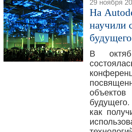
29 ноября 2
На Autode
научили 
будущего
В октяб
состоя
конфе
посвящ
объектов
будущег
как получ
исполь
технолог