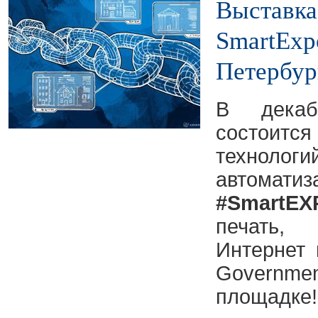
Выставка
SmartExp
Петербур
В декаб
состоится
технол
автома
#SmartEX
печать
Интернет 
Govern
площадке!