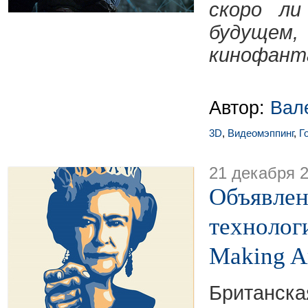
скоро л
будущем,
кинофант
Автор:
Вал
3D
,
Видеомэппинг
,
Г
21 декабря 
Объявлен
технолог
Making Ar
Британска