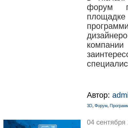
форум 
площа
программ
дизайне
компа
заинтер
специалис
Автор:
adm
3D
,
Форум
,
Програм
04 сентября