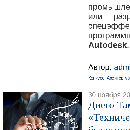
промышле
или разр
спецэффе
програ
Autodesk
.
Автор:
adm
Конкурс
,
Архитектур
30 ноября 2
Диего Та
«Техниче
будет но