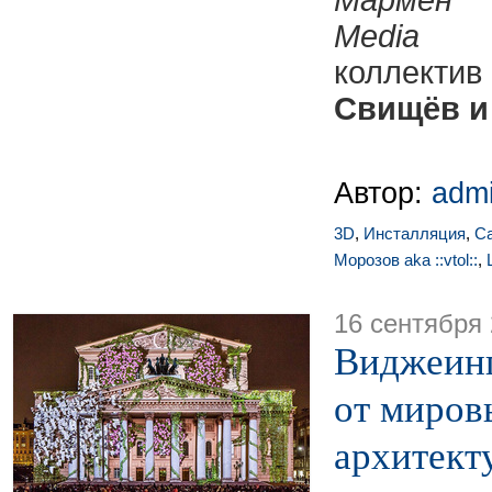
Мармен
(
Me
коллектив
Свищёв и
Автор:
adm
3D
,
Инсталляция
,
С
Морозов aka ::vtol::
,
16 сентября
Виджеинг
от миров
архитект