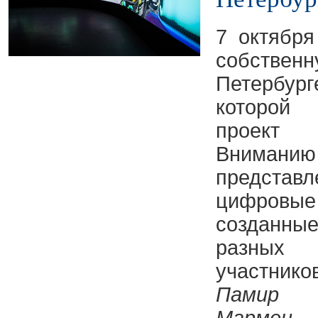
7 октябр
собстве
Петербур
которой
проек
Внима
предста
цифров
созданн
разных
учас
Памир
(