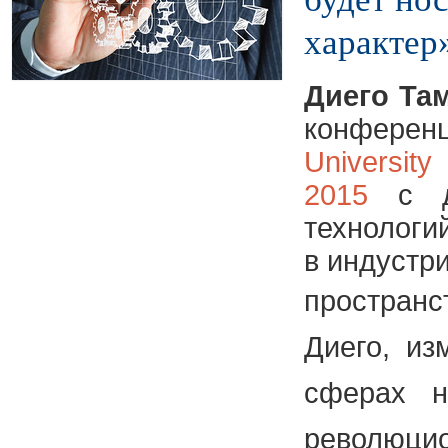
характер
Диего Та
конфе
Unive
2015
с до
технологи
в индустр
простран
Диего, из
сферах н
револ