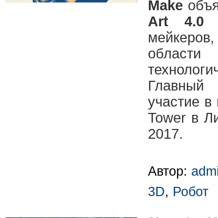
Make
объя
Art 4.0
д
мейкеро
области
технолог
Главный
участие в 
Tower в Л
2017.
Автор:
adm
3D
,
Робот