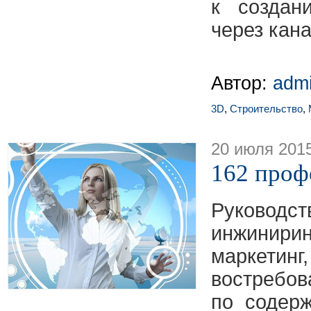
к создан
через кан
Автор:
adm
3D
,
Строительство
,
20 июля 201
162 проф
Руковод
инжинир
маркетин
востребов
по содер