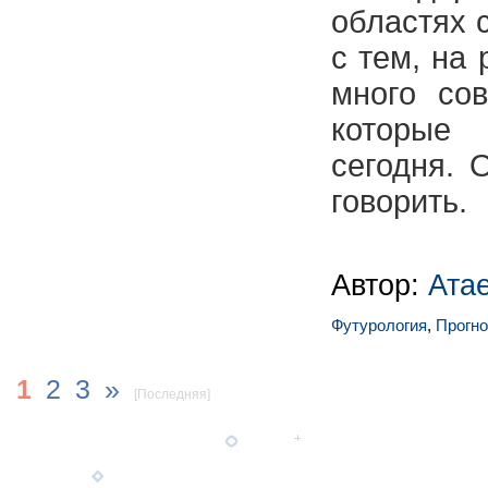
областях 
с тем, на
много со
которые 
сегодня. 
говорить.
Автор:
Ата
Футурология
,
Прогно
1
2
3
»
[Последняя]