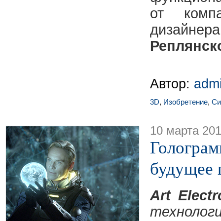
от ком
диз
Реплянск
Автор:
adm
3D
,
Изобретение
,
Си
10 марта 20
Голограм
будущее 
Art Electr
техноло