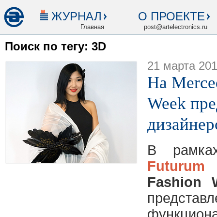
ЖУРНАЛ
О ПРОЕКТЕ
Главная
post@artelectronics.ru
Поиск по тегу: 3D
21 марта 20
На Merce
Week пре
дизайнер
В рамка
Futurum
Fashion 
предста
функцион