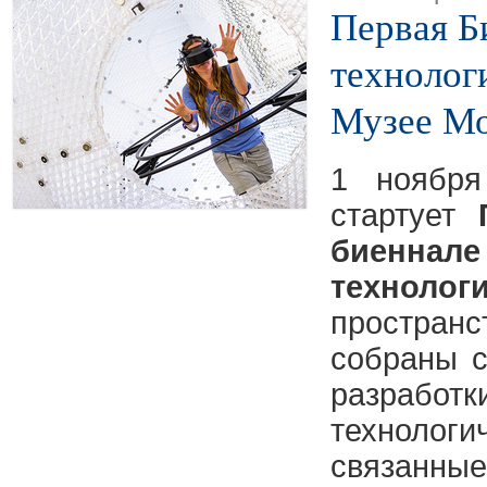
Первая Б
технолог
Музее М
1 нояб
стартует
биенн
технолог
простра
собраны 
разраб
техноло
связанные