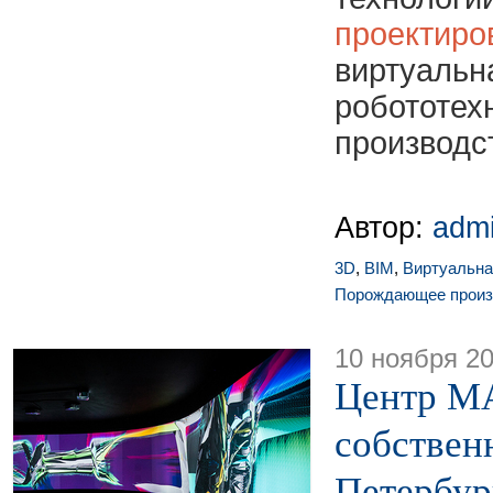
проектиро
виртуал
робототе
производс
Автор:
adm
3D
,
BIM
,
Виртуальна
Порождающее произ
10 ноября 2
Центр М
собствен
Петербур