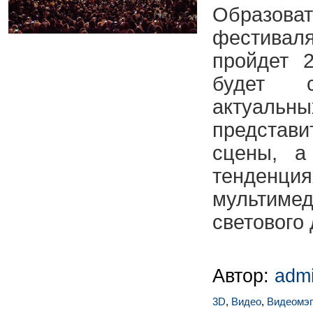
Образова
фестивал
пройдет 
будет с
актуаль
представ
сцены, а
тенден
мультиме
светового 
Автор:
adm
3D
,
Видео
,
Видеомэп