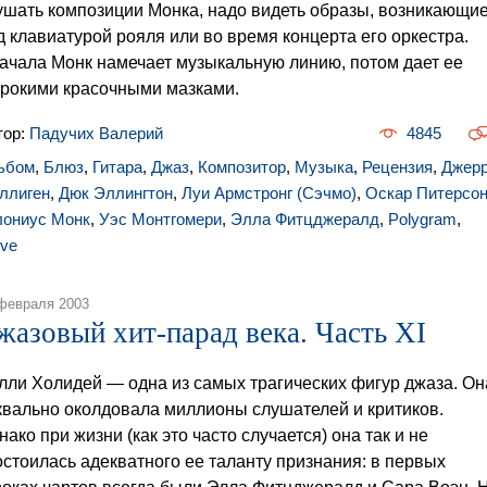
ушать композиции Монка, надо видеть образы, возникающи
д клавиатурой рояля или во время концерта его оркестра.
ачала Монк намечает музыкальную линию, потом дает ее
рокими красочными мазками.
тор:
Падучих Валерий
4845
ьбом
,
Блюз
,
Гитара
,
Джаз
,
Композитор
,
Музыка
,
Рецензия
,
Джер
ллиген
,
Дюк Эллингтон
,
Луи Армстронг (Сэчмо)
,
Оскар Питерсо
лониус Монк
,
Уэс Монтгомери
,
Элла Фитцджералд
,
Polygram
,
rve
февраля 2003
жазовый хит-парад века. Часть XI
лли Холидей — одна из самых трагических фигур джаза. Он
квально околдовала миллионы слушателей и критиков.
нако при жизни (как это часто случается) она так и не
остоилась адекватного ее таланту признания: в первых