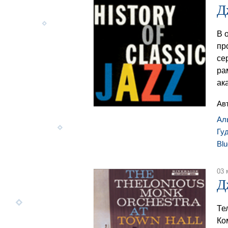
Д
В 
пр
се
ра
ак
Ав
Ал
Гу
Blu
03 
Д
Те
Ко