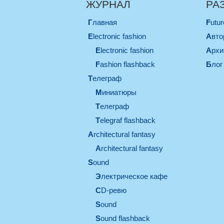
ЖУРНАЛ
РА
Главная
Futu
electronic fashion
Авт
electronic fashion
Арх
Fashion flashback
Блог
телеграф
миниатюры
телеграф
Telegraf flashback
architectural fantasy
architectural fantasy
sound
электрическое кафе
CD-ревю
sound
Sound flashback