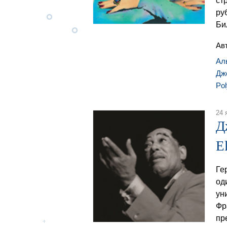
ст
ру
Би
Ав
Ал
Дж
Po
24 
Д
E
Ге
од
ун
Фр
пр