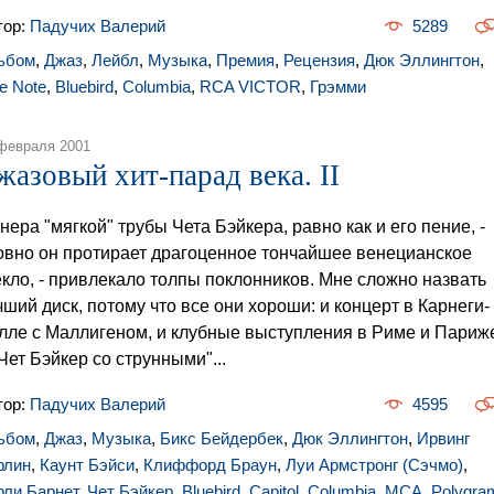
тор:
Падучих Валерий
5289
ьбом
,
Джаз
,
Лейбл
,
Музыка
,
Премия
,
Рецензия
,
Дюк Эллингтон
,
e Note
,
Bluebird
,
Columbia
,
RCA VICTOR
,
Грэмми
февраля 2001
жазовый хит-парад века. II
нера "мягкой" трубы Чета Бэйкера, равно как и его пение, -
овно он протирает драгоценное тончайшее венецианское
екло, - привлекало толпы поклонников. Мне сложно назвать
чший диск, потому что все они хороши: и концерт в Карнеги-
лле с Маллигеном, и клубные выступления в Риме и Париж
"Чет Бэйкер со струнными"...
тор:
Падучих Валерий
4595
ьбом
,
Джаз
,
Музыка
,
Бикс Бейдербек
,
Дюк Эллингтон
,
Ирвинг
рлин
,
Каунт Бэйси
,
Клиффорд Браун
,
Луи Армстронг (Сэчмо)
,
рли Барнет
,
Чет Бэйкер
,
Bluebird
,
Capitol
,
Columbia
,
MCA
,
Polygra