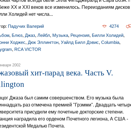
роках чартов всегда были Элла Фитцджералд и Сара Воэн. 
беже XX и XXI веков все изменилось. Переизданиям дисков
лли Холидей нет числа...
тор:
Падучих Валерий
4274
ьбом
,
Блюз
,
Джаз
,
Лейбл
,
Музыка
,
Рецензия
,
Билли Холидей
,
онни Ходжес
,
Дюк Эллингтон
,
Уайлд Билл Дэвис
,
Columbia
,
lygram
,
RCA VICTOR
января 2002
жазовый хит-парад века. Часть V.
llington
рцог Джаза был самим совершенством. Его музыка была
иннадцать раз отмечена премией "Грэмми". Двадцать четыр
иверситета присудили ему почетные докторские степени.
анция наградила его орденом Почетного легиона, А США -
езидентской Медалью Почета.