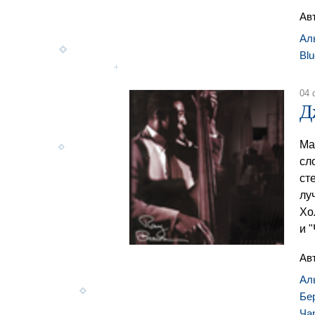
Ав
Ал
Blu
04 
Д
Ма
сл
ст
лу
Хо
и 
Ав
Ал
Бе
Ча