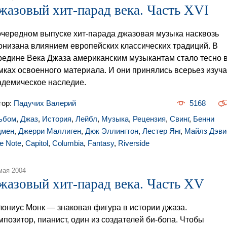
жазовый хит-парад века. Часть XVI
очередном выпуске хит-парада джазовая музыка насквозь
онизана влиянием европейских классических традиций. В
редине Века Джаза американским музыкантам стало тесно 
мках освоенного материала. И они принялись всерьез изуча
адемическое наследие.
тор:
Падучих Валерий
5168
ьбом
,
Джаз
,
История
,
Лейбл
,
Музыка
,
Рецензия
,
Свинг
,
Бенни
дмен
,
Джерри Маллиген
,
Дюк Эллингтон
,
Лестер Янг
,
Майлз Дэви
e Note
,
Capitol
,
Columbia
,
Fantasy
,
Riverside
мая 2004
жазовый хит-парад века. Часть XV
лониус Монк — знаковая фигура в истории джаза.
мпозитор, пианист, один из создателей би-бопа. Чтобы