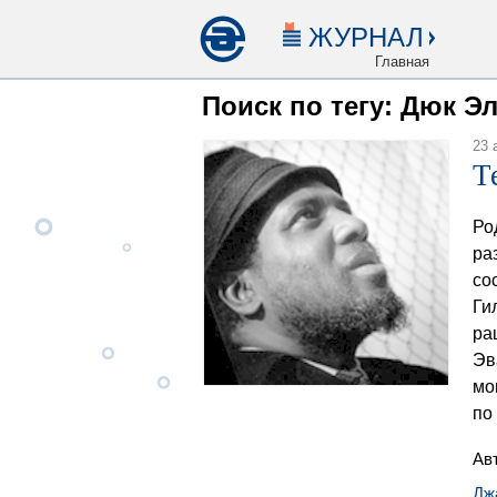
ЖУРНАЛ
Главная
Поиск по тегу: Дюк Э
23 
Т
Ро
ра
со
Ги
ра
Эв
мо
по
Ав
Дж