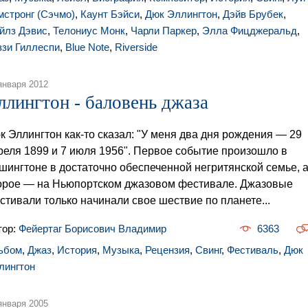
мстронг (Сэчмо)
,
Каунт Бэйси
,
Дюк Эллингтон
,
Дэйв Брубек
,
йлз Дэвис
,
Телониус Монк
,
Чарли Паркер
,
Элла Фицджеральд
,
ззи Гиллеспи
,
Blue Note
,
Riverside
января 2012
ллингтон - баловень джаза
к Эллингтон как-то сказал: "У меня два дня рождения — 29
реля 1899 и 7 июля 1956". Первое событие произошло в
шингтоне в достаточно обеспеченной негритянской семье, 
орое — на Ньюпортском джазовом фестивале. Джазовые
стивали только начинали свое шествие по планете...
тор:
Фейертаг Борисович Владимир
6363
ьбом
,
Джаз
,
История
,
Музыка
,
Рецензия
,
Свинг
,
Фестиваль
,
Дюк
лингтон
января 2005