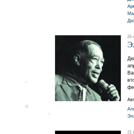
Ар
Ма
Ди
26 
Э
Дю
ап
Ва
вт
фе
Ав
Ал
Эл
21 