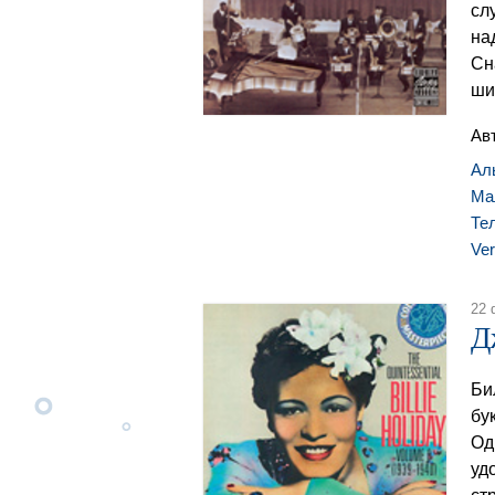
сл
на
Сн
ши
Ав
Ал
Ма
Те
Ve
22 
Д
Би
бу
Од
уд