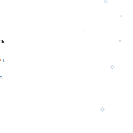
в
ть
1
с
,