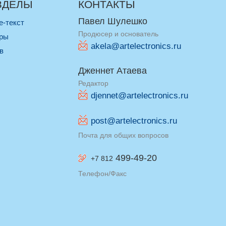
ЗДЕЛЫ
КОНТАКТЫ
Павел Шулешко
re-текст
Продюсер и основатель
оры
akela@artelectronics.ru
ив
Дженнет Атаева
Редактор
djennet@artelectronics.ru
post@artelectronics.ru
Почта для общих вопросов
499-49-20
+7 812
Телефон/Факс