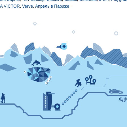
A VICTOR
,
Verve
,
Апрель в Париже