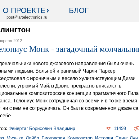
О ПРОЕКТЕ
БЛОГ
post@artelectronics.ru
ллингтон
апреля 2012
елониус Монк - загадочный молчальни
доначальники нового джазового направления были очень
зными людьми. Больной и ранимый Чарли Паркер
седствовал с ироничным и весело хулиганствующим Диззи
ллеспи, угрюмый Майлз Дэвис прекрасно вписался в
циональные композиторские концепции прагматичного Гила
анса. Телониус Монк сотрудничал со всеми и в то же время
г ни с кем не сотрудничать. Он был в современном джазе с
 себе.
тор:
Фейертаг Борисович Владимир
11499
аз
,
Музыка
,
Лейбл
,
Биография
,
Композитор
,
История
,
Свинг
,
Луи