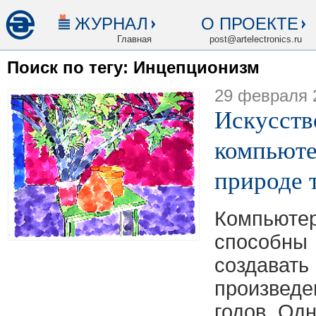
ЖУРНАЛ
О ПРОЕКТЕ
Главная
post@artelectronics.ru
Поиск по тегу: Инцепционизм
29 февраля 
Искусств
компьюте
природе 
Компьют
способн
создава
произв
годов. Одн