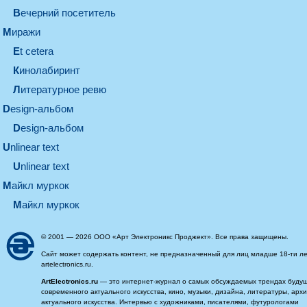
вечерний посетитель
миражи
et cetera
кинолабиринт
литературное ревю
design-альбом
design-альбом
unlinear text
Unlinear text
майкл муркок
майкл муркок
© 2001 — 2026 ООО «Арт Электроникс Проджект». Все права защищены.
Сайт может содержать контент, не предназначенный для лиц младше 18-ти ле
artelectronics.ru.
ArtElectronics.ru
— это интернет-журнал о самых обсуждаемых трендах будущег
современного актуального искусства, кино, музыки, дизайна, литературы, ар
актуального искусства. Интервью с художниками, писателями, футурологами