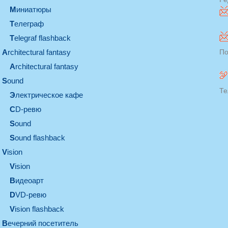
миниатюры
телеграф
Telegraf flashback
architectural fantasy
По
architectural fantasy
sound
Те
электрическое кафе
CD-ревю
sound
Sound flashback
vision
vision
видеоарт
DVD-ревю
Vision flashback
вечерний посетитель