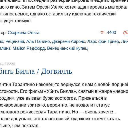
ивительно, в последний раз экранизировали еще во времен
мого кино. Затем Орсон Уэллс хотел адаптировать материа
я киносъемок, однако оставил эту идею как технически
осуществимую.
тор:
Скоркина Ольга
4400
но
,
Рецензия
,
Аль Пачино
,
Джереми Айронс
,
Ларс фон Триер
,
Ли
ллинз
,
Майкл Рэдфорд
,
Венецианский купец
мая 2003
бить Билла / Догвилль
ентин Тарантино наконец-то вернулся к нам с новой порцие
стокости. Его фильм «Убить Билла», снятый в жанре «черн
родии», уже вызвал бурю восторгов. Признаться в
зочаровании зрителю, вероятно, не позволит статус
ультового режиссера» Тарантино. Но — очень хочется.
олне допускаю, что талантливый художник хотел сказать
льше, чем показал.