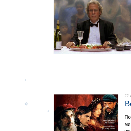
22 
В
По
ми