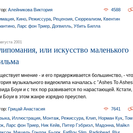
тор:
Алейникова Виктория
4588
имация
,
Кино
,
Режиссура
,
Рецензия
,
Сюрреализм
,
Квентин
рантино
,
Ларс фон Триер
,
Догвилль
,
Убить Билла
августа 2001
липомания, или искусство маленького
ильма
ществует мнение - и его придерживается большинство, - чт
тория музыкального видеоклипа началась с "Ashes To Ashes
вида Боуи и с тех пор развивается по нарастающей. Кстати,
м Боуи в этом жанре изрядно преуспел.
тор:
Грицай Анастасия
7641
зыка
,
Иллюстрация
,
Монтаж
,
Режиссура
,
Клип
,
Норман Кук
,
Том
рк
,
Ларс фон Триер
,
Ник Кейв
,
Питер Гэбриэл
,
Мадонна
,
Майкл
ексон
,
Мишель Гондри
,
Бьорк
,
FatBoy Slim
,
Radiohead
,
Blur
,