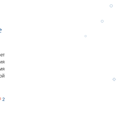
е
ет
ия
мя
ой
2