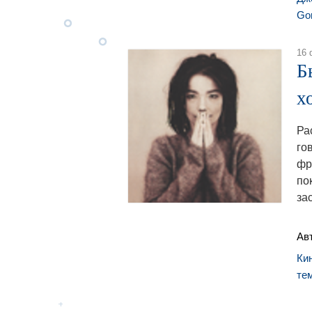
Gor
16 
Б
х
Ра
го
фр
по
за
Ав
Ки
те