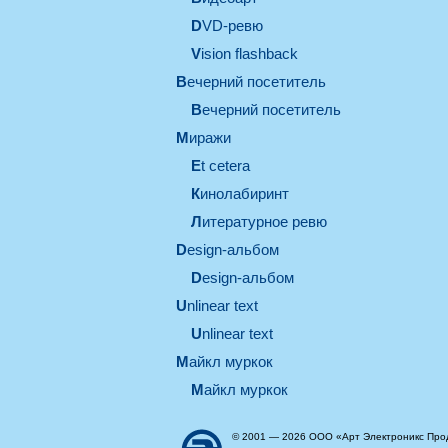
DVD-ревю
Vision flashback
вечерний посетитель
вечерний посетитель
миражи
et cetera
кинолабиринт
литературное ревю
design-альбом
design-альбом
unlinear text
Unlinear text
майкл муркок
майкл муркок
© 2001 — 2026 ООО «Арт Электроникс Про