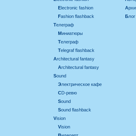
electronic fashion
Арх
Fashion flashback
Блог
телеграф
миниатюры
телеграф
Telegraf flashback
architectural fantasy
architectural fantasy
sound
электрическое кафе
CD-ревю
sound
Sound flashback
vision
vision
видеоарт