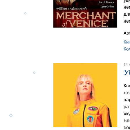
уд
не
дл
не
Ав
Ки
Ко
14 
У
Кв
же
па
ра
«к
Вп
бо