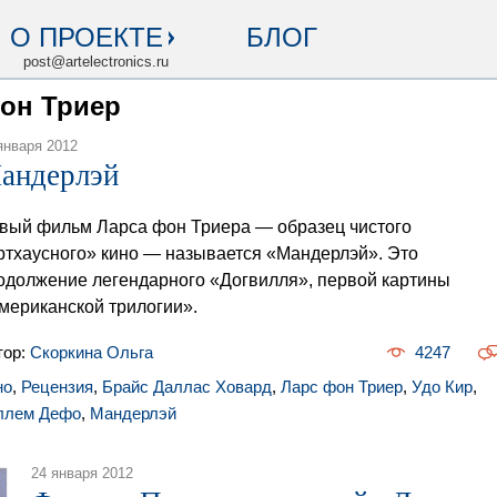
О ПРОЕКТЕ
БЛОГ
post@artelectronics.ru
фон Триер
января 2012
андерлэй
вый фильм Ларса фон Триера — образец чистого
ртхаусного» кино — называется «Мандерлэй». Это
одолжение легендарного «Догвилля», первой картины
мериканской трилогии».
тор:
Скоркина Ольга
4247
но
,
Рецензия
,
Брайс Даллас Ховард
,
Ларс фон Триер
,
Удо Кир
,
ллем Дефо
,
Мандерлэй
24 января 2012