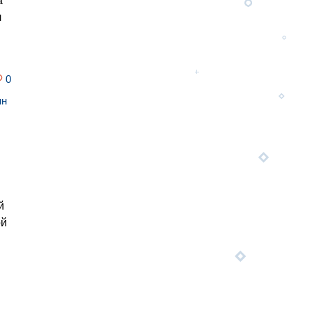
а
л
0
нн
й
ой