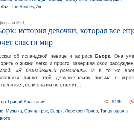
illaz
,
The Beatles
,
Air
февраля 2001
ьорк: история девочки, которая все ещ
очет спасти мир
ссказ об исландской певице и актрисе
Бьорк
. Она уме
ворить о жизни легко и просто, завершая свои рассужден
азой:
«Я безнадежный романтик»
. И в то же вре
клонники пишут этой девушке-эльфу письма с угроз
стрелиться, если она им не ответит…
тор:
Грицай Анастасия
9435
но
,
Музыка
,
Саунд-трэк
,
Бьорк
,
Ларс фон Триер
,
Танцующая в
мноте