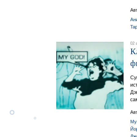
Ав
Ан
Та
02 
К
ф
Су
ис
Дэ
са
Ав
Му
Йо
Дж