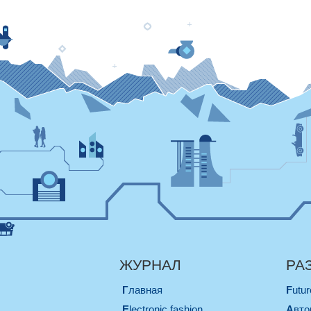
ЖУРНАЛ
РА
Главная
Futu
electronic fashion
Авт