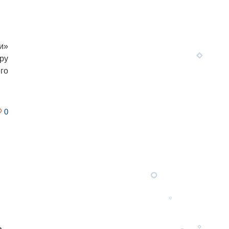
и»
ру
го
0