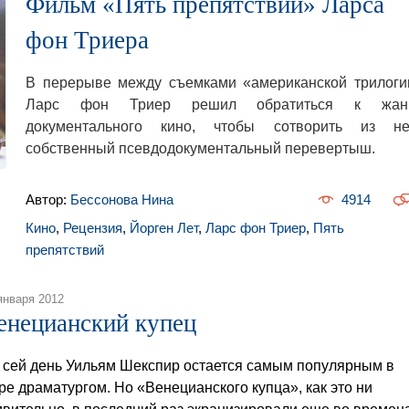
Фильм «Пять препятствий» Ларса
фон Триера
В перерыве между съемками «американской трилоги
Ларс фон Триер решил обратиться к жан
документального кино, чтобы сотворить из не
собственный псевдодокументальный перевертыш.
Автор:
Бессонова Нина
4914
Кино
,
Рецензия
,
Йорген Лет
,
Ларс фон Триер
,
Пять
препятствий
января 2012
енецианский купец
 сей день Уильям Шекспир остается самым популярным в
ре драматургом. Но «Венецианского купца», как это ни