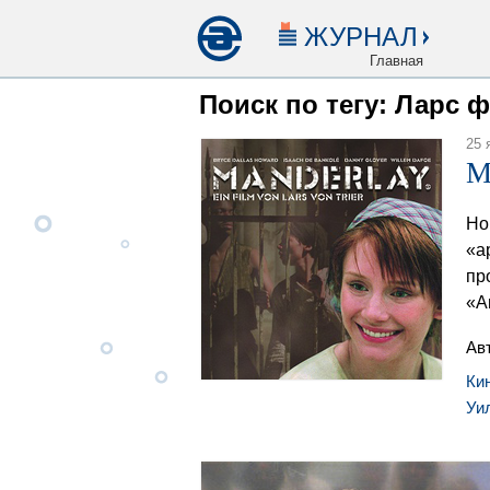
ЖУРНАЛ
Главная
Поиск по тегу: Ларс 
25 
М
Но
«а
пр
«А
Ав
Ки
Уи