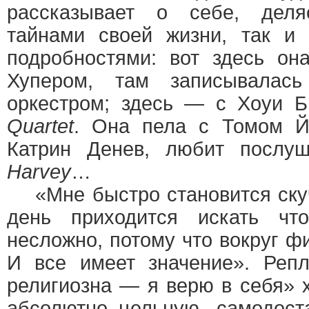
рассказывает о себе, дел
тайнами своей жизни, так и
подробностями: вот здесь он
Хупером, там записывалас
оркестром; здесь — с Хоуи 
Quartet
. Она пела с Томом Й
Катрин Денев, любит послу
Harvey
…
«Мне быстро становится скуч
день приходится искать чт
несложно, потому что вокруг 
И все имеет значение». Репл
религиозна — я верю в себя» 
абсолютно цельную, самодост