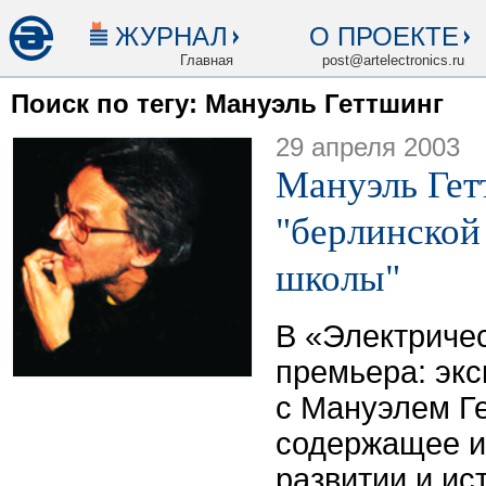
ЖУРНАЛ
О ПРОЕКТЕ
Главная
post@artelectronics.ru
Поиск по тегу: Мануэль Геттшинг
29 апреля 2003
Мануэль Гет
"берлинской
школы"
В «Электриче
премьера: эк
с Мануэлем Г
содержащее 
развитии и ис