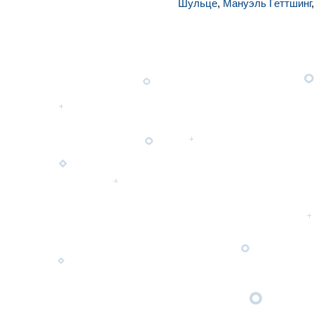
Шульце
,
Мануэль Геттшинг