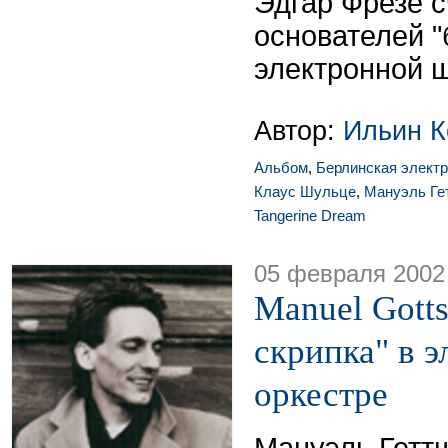
Эдгар Фрезе с
основателей 
электронной 
Автор:
Ильин К
Альбом
,
Берлинская элект
Клаус Шульце
,
Мануэль Ге
Tangerine Dream
05 февраля 2002
Manuel Gotts
скрипка" в 
оркестре