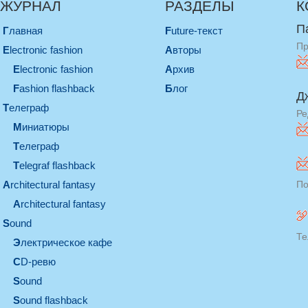
ЖУРНАЛ
РАЗДЕЛЫ
К
П
Главная
Future-текст
Пр
electronic fashion
Авторы
electronic fashion
Архив
Fashion flashback
Блог
Д
телеграф
Ре
миниатюры
телеграф
Telegraf flashback
architectural fantasy
По
architectural fantasy
sound
Те
электрическое кафе
CD-ревю
sound
Sound flashback