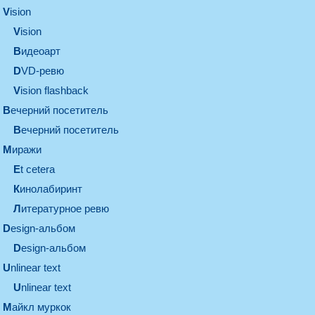
vision
vision
видеоарт
DVD-ревю
Vision flashback
вечерний посетитель
вечерний посетитель
миражи
et cetera
кинолабиринт
литературное ревю
design-альбом
design-альбом
unlinear text
Unlinear text
майкл муркок