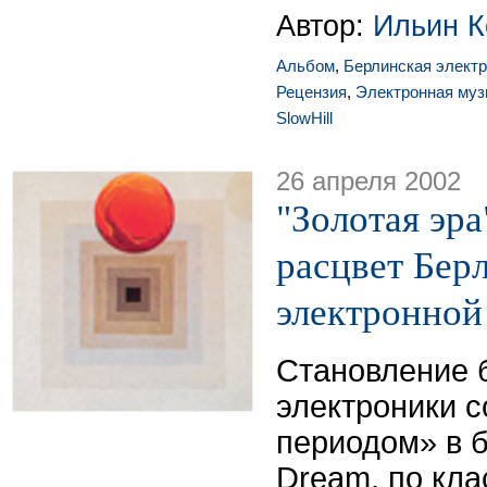
Автор:
Ильин К
Альбом
,
Берлинская элект
Рецензия
,
Электронная муз
SlowHill
26 апреля 2002
"Золотая эра
расцвет Бер
электронно
Становление 
электроники 
периодом» в б
Dream, по кл