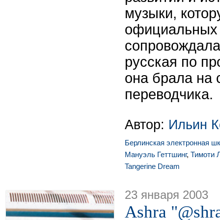
музыки, котор
официальных 
сопровождала
русская по п
она брала на 
переводчика.
Автор:
Ильин К
Берлинская электронная ш
Мануэль Геттшинг
,
Тимоти 
Tangerine Dream
23 января 2003
Ashra "@shra.