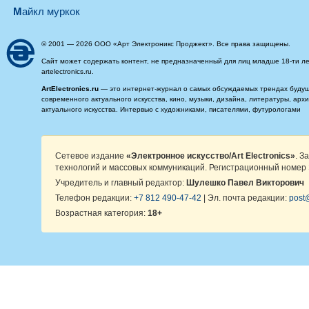
майкл муркок
© 2001 — 2026 ООО «Арт Электроникс Проджект». Все права защищены.
Сайт может содержать контент, не предназначенный для лиц младше 18-ти ле
artelectronics.ru.
ArtElectronics.ru
— это интернет-журнал о самых обсуждаемых трендах будущег
современного актуального искусства, кино, музыки, дизайна, литературы, ар
актуального искусства. Интервью с художниками, писателями, футурологами
Сетевое издание
«Электронное искусство/Art Electronics»
. З
технологий и массовых коммуникаций. Регистрационный номер 
Учредитель и главный редактор:
Шулешко Павел Викторович
Телефон редакции:
+7 812 490-47-42
| Эл. почта редакции:
post@
Возрастная категория:
18+