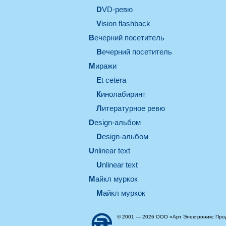
DVD-ревю
Vision flashback
вечерний посетитель
вечерний посетитель
миражи
et cetera
кинолабиринт
литературное ревю
design-альбом
design-альбом
unlinear text
Unlinear text
майкл муркок
майкл муркок
© 2001 — 2026 ООО «Арт Электроникс Про