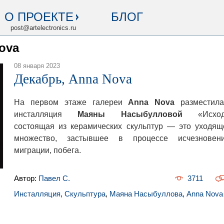
О ПРОЕКТЕ
БЛОГ
post@artelectronics.ru
ova
08 января 2023
Декабрь, Anna Nova
На первом этаже галереи
Anna Nova
разместила
инсталляция
Маяны Насыбулловой
«Исход
состоящая из керамических скульптур — это уходящ
множество, застывшее в процессе исчезновени
миграции, побега.
Автор:
Павел С.
3711
Инсталляция
,
Скульптура
,
Маяна Насыбуллова
,
Anna Nova