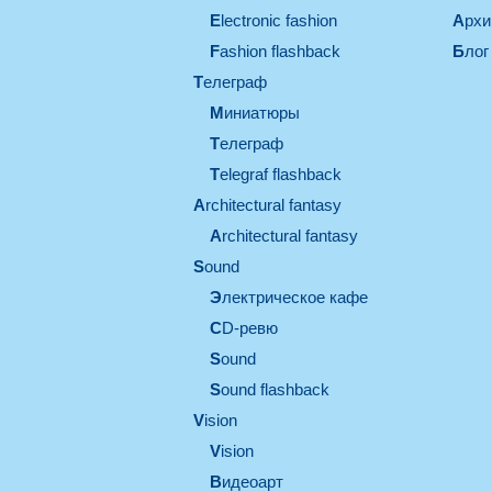
electronic fashion
Арх
Fashion flashback
Блог
телеграф
миниатюры
телеграф
Telegraf flashback
architectural fantasy
architectural fantasy
sound
электрическое кафе
CD-ревю
sound
Sound flashback
vision
vision
видеоарт