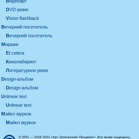
видеоарт
DVD-ревю
Vision flashback
вечерний посетитель
вечерний посетитель
миражи
et cetera
кинолабиринт
литературное ревю
design-альбом
design-альбом
unlinear text
Unlinear text
майкл муркок
майкл муркок
© 2001 — 2026 ООО «Арт Электроникс Проджект». Все права защищены.