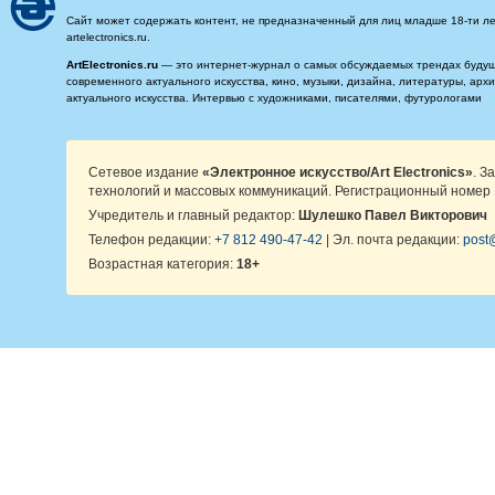
Сайт может содержать контент, не предназначенный для лиц младше 18-ти ле
artelectronics.ru.
ArtElectronics.ru
— это интернет-журнал о самых обсуждаемых трендах будущег
современного актуального искусства, кино, музыки, дизайна, литературы, ар
актуального искусства. Интервью с художниками, писателями, футурологами
Сетевое издание
«Электронное искусство/Art Electronics»
. З
технологий и массовых коммуникаций. Регистрационный номер 
Учредитель и главный редактор:
Шулешко Павел Викторович
Телефон редакции:
+7 812 490-47-42
| Эл. почта редакции:
post@
Возрастная категория:
18+