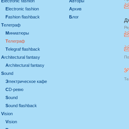
electronic fashion
Авторы
electronic fashion
Архив
Fashion flashback
Блог
Д
телеграф
Ре
миниатюры
телеграф
Telegraf flashback
architectural fantasy
По
architectural fantasy
sound
Те
электрическое кафе
CD-ревю
sound
Sound flashback
vision
vision