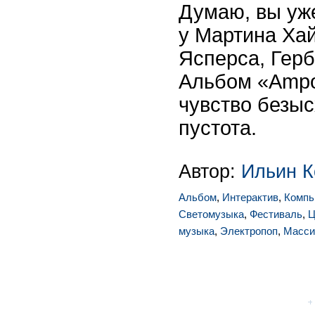
Думаю, вы уже
у Мартина Хай
Ясперса, Герб
Альбом «Ampo
чувство безыс
пустота.
Автор:
Ильин К
Альбом
,
Интерактив
,
Компь
Светомузыка
,
Фестиваль
,
Ц
музыка
,
Электропоп
,
Масси