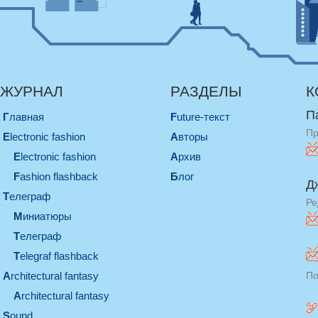
ЖУРНАЛ
РАЗДЕЛЫ
К
П
Главная
Future-текст
Пр
electronic fashion
Авторы
electronic fashion
Архив
Fashion flashback
Блог
Д
телеграф
Ре
миниатюры
телеграф
Telegraf flashback
architectural fantasy
По
architectural fantasy
sound