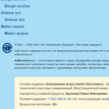
design-альбом
unlinear text
Unlinear text
майкл муркок
майкл муркок
© 2001 — 2026 ООО «Арт Электроникс Проджект». Все права защищены.
Сайт может содержать контент, не предназначенный для лиц младше 18-ти ле
artelectronics.ru.
ArtElectronics.ru
— это интернет-журнал о самых обсуждаемых трендах будущег
современного актуального искусства, кино, музыки, дизайна, литературы, ар
актуального искусства. Интервью с художниками, писателями, футурологами
Сетевое издание
«Электронное искусство/Art Electronics»
. З
технологий и массовых коммуникаций. Регистрационный номер 
Учредитель и главный редактор:
Шулешко Павел Викторович
Телефон редакции:
+7 812 490-47-42
| Эл. почта редакции:
post@
Возрастная категория:
18+