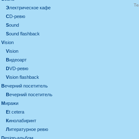
Те
электрическое кафе
CD-ревю
sound
Sound flashback
vision
vision
видеоарт
DVD-ревю
Vision flashback
вечерний посетитель
вечерний посетитель
миражи
et cetera
кинолабиринт
литературное ревю
design-альбом