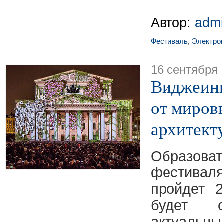
Автор:
adm
Фестиваль
,
Электро
16 сентября
Виджеинг
от миров
архитект
Образова
фестивал
пройдет 
будет с
актуаль