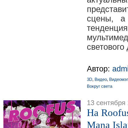
представ
сцены, а
тенден
мультиме
светового 
Автор:
adm
3D
,
Видео
,
Видеомэп
Вокруг света
13 сентября
На Roofu
Mana Isla