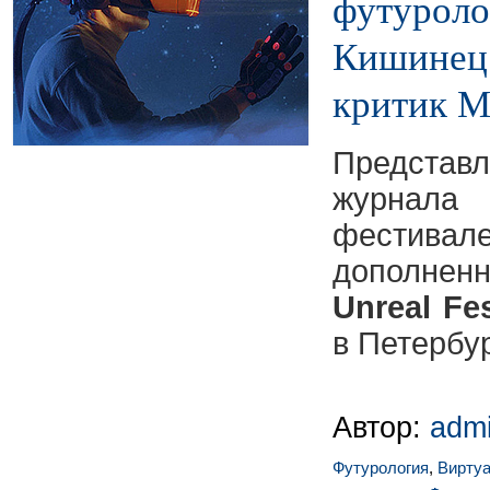
футуроло
Кишинец 
критик М
Предст
журнал
фестива
дополне
Unreal Fe
в Петербур
Автор:
adm
Футурология
,
Виртуа