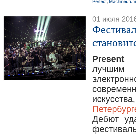
Perfect
,
Machinedru
01 июля 201
Фестиваль
становит
Present 
лучши
электр
современн
искусст
Петербур
Дебют уд
фестивал