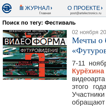
ЖУРНАЛ
О ПРОЕКТЕ
Главная
post@artelectronics.ru
Поиск по тегу: Фестиваль
02 ноября 2
Мечты о 
«Футуро
7-11 ноя
Курёхина
видеоарт
этого год
Участники
обращают 