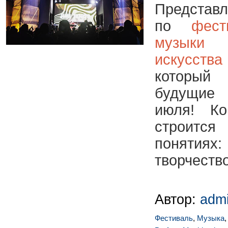
Предс
по
фест
музыки
искусст
который
будущие
июля!
Ко
строится
понятиях
творчество
Автор:
adm
Фестиваль
,
Музыка