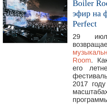
Boiler R
эфир на ф
Perfect
29 июл
возвраща
музыкаль
Room
. К
его летн
фестива
2017 году
масштаб
программы