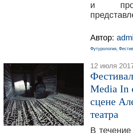
и прои
представл
Автор:
adm
Футурология
,
Фести
12 июля 201
Фестивал
Media In
сцене Ал
театра
В течение