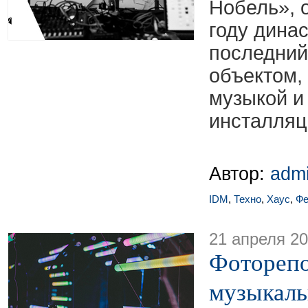
Нобель», 
году дина
последний
объектом,
музыкой и
инсталляц
Автор:
adm
IDM
,
Техно
,
Хаус
,
Фе
21 апреля 2
Фоторепо
музыкаль