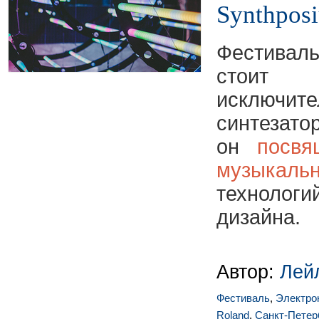
Synthpos
Фестива
стоит 
искл
синтезато
он
посвящ
музыка
техноло
дизайна.
Автор:
Лей
Фестиваль
,
Электро
Roland
,
Санкт-Петер