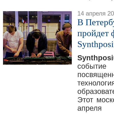
14 апреля 2
В Петерб
пройдет 
Synthpos
Synthpos
событ
посвяще
техн
образов
Этот моск
апреля 