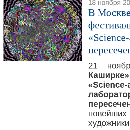
18 ноября 2
В Москве
фестивал
«Science-
пересече
21 нояб
Каширке»
«Science-
лабора
пересече
новейш
художник