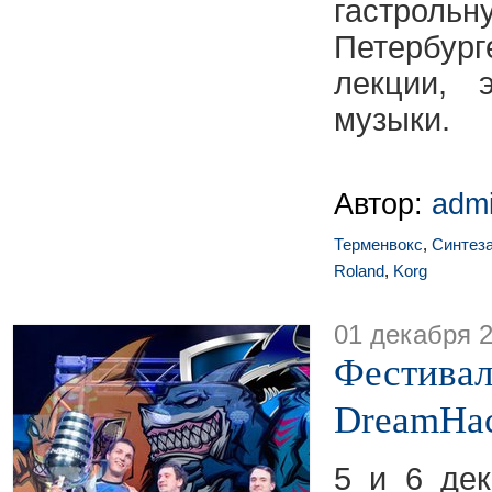
гастро
Петербу
лекции, 
музыки.
Автор:
adm
Терменвокс
,
Синтез
Roland
,
Korg
01 декабря 
Фестивал
DreamHac
5 и 6 де