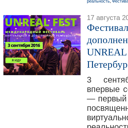
реальность
,
Фестив
17 августа 2
Фестивал
дополнен
UNREAL 
Петербур
3 сентя
впервые 
— первый 
посвяще
виртуаль
реальност