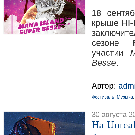
18 сентя
крыше HI-
заключите
сезоне
участии
M
Besse
.
Автор:
adm
Фестиваль
,
Музыка
30 августа 2
На Unreal