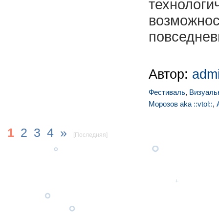
технолог
возможно
повседнев
Автор:
adm
Фестиваль
,
Визуаль
Морозов aka ::vtol::
,
1
2
3
4
»
[Последняя]