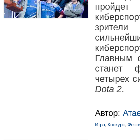
пройд
кибер
зрител
сильнейш
киберсп
Главным 
станет 
четырех с
Dota 2
.
Автор:
Ата
Игра
,
Конкурс
,
Фест